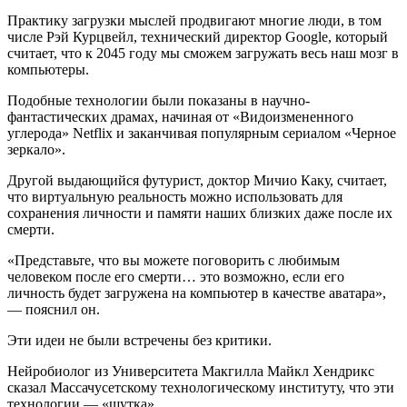
Практику загрузки мыслей продвигают многие люди, в том
числе Рэй Курцвейл, технический директор Google, который
считает, что к 2045 году мы сможем загружать весь наш мозг в
компьютеры.
Подобные технологии были показаны в научно-
фантастических драмах, начиная от «Видоизмененного
углерода» Netflix и заканчивая популярным сериалом «Черное
зеркало».
Другой выдающийся футурист, доктор Мичио Каку, считает,
что виртуальную реальность можно использовать для
сохранения личности и памяти наших близких даже после их
смерти.
«Представьте, что вы можете поговорить с любимым
человеком после его смерти… это возможно, если его
личность будет загружена на компьютер в качестве аватара»,
— пояснил он.
Эти идеи не были встречены без критики.
Нейробиолог из Университета Макгилла Майкл Хендрикс
сказал Массачусетскому технологическому институту, что эти
технологии — «шутка».