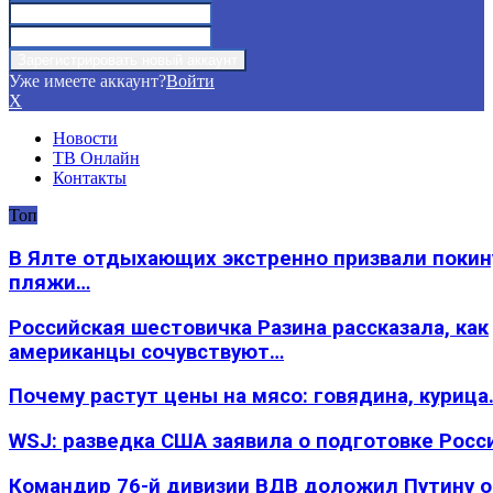
Уже имеете аккаунт?
Войти
X
Новости
ТВ Онлайн
Контакты
Топ
В Ялте отдыхающих экстренно призвали покин
пляжи…
Российская шестовичка Разина рассказала, как
американцы сочувствуют…
Почему растут цены на мясо: говядина, курица
WSJ: разведка США заявила о подготовке Росс
Командир 76-й дивизии ВДВ доложил Путину 