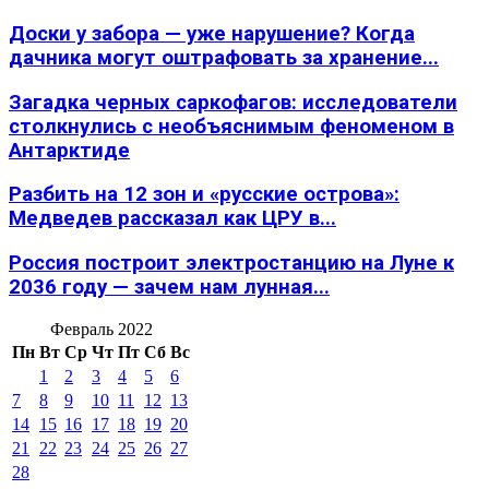
Доски у забора — уже нарушение? Когда
дачника могут оштрафовать за хранение...
Загадка черных саркофагов: исследователи
столкнулись с необъяснимым феноменом в
Антарктиде
Разбить на 12 зон и «русские острова»:
Медведев рассказал как ЦРУ в...
Россия построит электростанцию на Луне к
2036 году — зачем нам лунная...
Февраль 2022
Пн
Вт
Ср
Чт
Пт
Сб
Вс
1
2
3
4
5
6
7
8
9
10
11
12
13
14
15
16
17
18
19
20
21
22
23
24
25
26
27
28