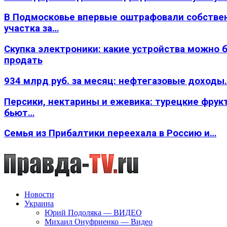
В Подмосковье впервые оштрафовали собстве
участка за…
Скупка электроники: какие устройства можно 
продать
934 млрд руб. за месяц: нефтегазовые доходы
Персики, нектарины и ежевика: турецкие фрук
бьют…
Семья из Прибалтики переехала в Россию и…
Новости
Украина
Юрий Подоляка — ВИДЕО
Михаил Онуфриенко — Видео