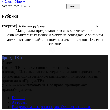
« Янв
Мар »
Search for:
Search
Рубрики
Рубрики
Материалы предоставляются исключительно в
ознакомительных целях и могут не совпадать с мнением
администрации сайта, и предназначены для лиц 18 лет и
старше
Правда-ТВ.ru
О нас
Правда-ТВ - Дискуссионно политическая
площадка.Использование материалов издания допускается
только при одновременном размещении гиперссылки на
оригинал в «Правда-ТВ»
@2023 - www.pravda-tv.ru. Все права принадлежат
правообладателям.
Главная
Авторам
Владельцам авторских прав. Ответственности.