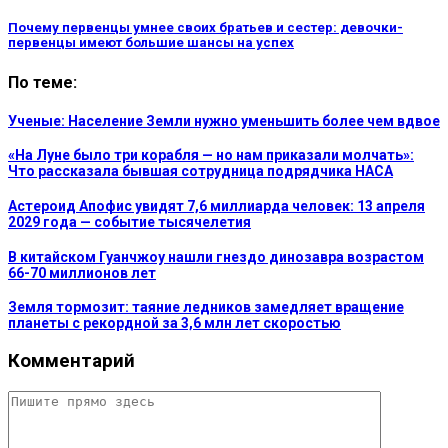
Почему первенцы умнее своих братьев и сестер: девочки-
первенцы имеют большие шансы на успех
По теме:
Ученые: Население Земли нужно уменьшить более чем вдвое
«На Луне было три корабля — но нам приказали молчать»:
Что рассказала бывшая сотрудница подрядчика НАСА
Астероид Апофис увидят 7,6 миллиарда человек: 13 апреля
2029 года — событие тысячелетия
В китайском Гуанчжоу нашли гнездо динозавра возрастом
66-70 миллионов лет
Земля тормозит: таяние ледников замедляет вращение
планеты с рекордной за 3,6 млн лет скоростью
Комментарий