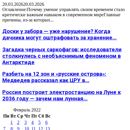
20.03.2026
20.03.2026
Оглавление:Почему умение управлять своим временем стало
критически важным навыком в современном миреГлавные
причины, из-за которых...
Доски у забора — уже нарушение? Когда
дачника могут оштрафовать за хранение...
Загадка черных саркофагов: исследователи
столкнулись с необъяснимым феноменом в
Антарктиде
Разбить на 12 зон и «русские острова»:
Медведев рассказал как ЦРУ в...
Россия построит электростанцию на Луне к
2036 году — зачем нам лунная...
Февраль 2022
Пн
Вт
Ср
Чт
Пт
Сб
Вс
1
2
3
4
5
6
7
8
9
10
11
12
13