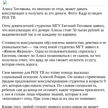
Алиса Теплякова, по мнению ее отца, может давать
консультации и получать за это деньги. Фото: Кадр из видео
РЕН ТВ
Отец девятилетней студентки МГУ Евгений Тепляков заявил,
что консультации его дочери Алисы стоят 50 тысяч рублей за
академический час и не каждому по карману.
Стоимость консультации обусловлена занятостью девочки и ее
уникальностью — так отец юной студентки МГУ заявил в
«Живом Журнале». Одна из пользовательниц спросила у
Евгения, сможет ли Алиса позаниматься с ее сыном, на что
получила ответ, что вряд ли она сможет оплатить услугу,
которая очень дорога.
Свое мнение для РЕН ТВ по этому поводу высказал
социальный психолог Алексей Рощин. Он назвал горячечным
бредом предложение консультирования студентки в возрасте 9
лет, которая едва начала учиться. По словам специалиста,
ребенок сам до конца не осознает, какие термины произносит,
у нее в голове лишь обрывки знаний, которые в нее
«впихивает» отец. При этом смысла их она не понимает.
Кроме того, любой студент первого курса никак не может