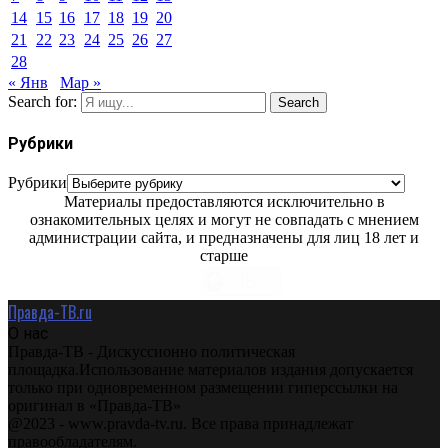
14
15
16
17
18
19
20
21
22
23
24
25
26
27
28
« Янв
Мар »
Search for:
Search
Рубрики
Рубрики
Материалы предоставляются исключительно в
ознакомительных целях и могут не совпадать с мнением
администрации сайта, и предназначены для лиц 18 лет и
старше
Правда-ТВ.ru
О нас
Правда-ТВ - Дискуссионно политическая
площадка.Использование материалов издания допускается
только при одновременном размещении гиперссылки на
оригинал в «Правда-ТВ»
@2023 - www.pravda-tv.ru. Все права принадлежат
правообладателям.