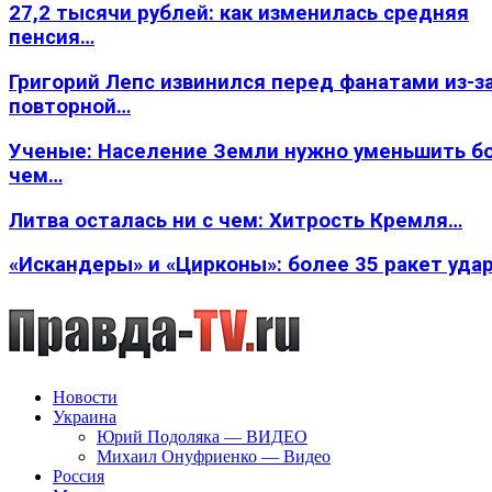
27,2 тысячи рублей: как изменилась средняя
пенсия…
Григорий Лепс извинился перед фанатами из-з
повторной…
Ученые: Население Земли нужно уменьшить б
чем…
Литва осталась ни с чем: Хитрость Кремля…
«Искандеры» и «Цирконы»: более 35 ракет уда
Новости
Украина
Юрий Подоляка — ВИДЕО
Михаил Онуфриенко — Видео
Россия