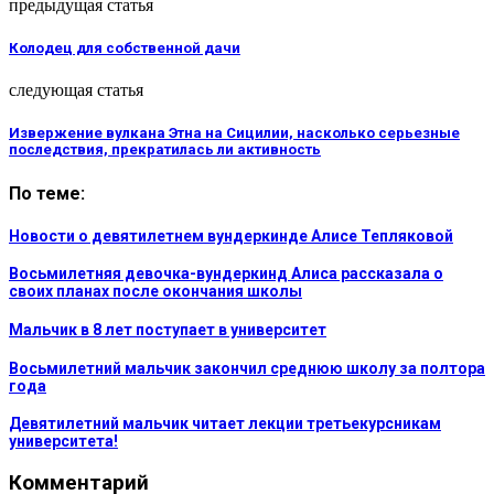
предыдущая статья
Колодец для собственной дачи
следующая статья
Извержение вулкана Этна на Сицилии, насколько серьезные
последствия, прекратилась ли активность
По теме:
Новости о девятилетнем вундеркинде Алисе Тепляковой
Восьмилетняя девочка-вундеркинд Алиса рассказала о
своих планах после окончания школы
Мальчик в 8 лет поступает в университет
Восьмилетний мальчик закончил среднюю школу за полтора
года
Девятилетний мальчик читает лекции третьекурсникам
университета!
Комментарий