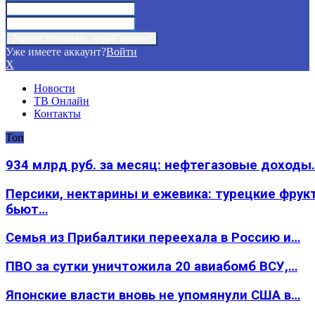
Уже имеете аккаунт?
Войти
X
Новости
ТВ Онлайн
Контакты
Топ
934 млрд руб. за месяц: нефтегазовые доходы
Персики, нектарины и ежевика: турецкие фрук
бьют…
Семья из Прибалтики переехала в Россию и…
ПВО за сутки уничтожила 20 авиабомб ВСУ,…
Японские власти вновь не упомянули США в…