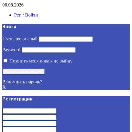
06.08.2026
Рег. / Войти
Войти
Username or email
Password
Помнить меня пока я не выйду
Вспомнить пароль?
X
Регистрация