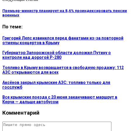
Премьер-министр планирует на 8,6% проиндексировать пенсии
военных
По теме:
Григорий Лепс извинился перед фанатами из-за повторной
отмены концертов в Крыму
Губернатор Запорожской области доложил Путину о
контроле над дорогой Р-280
Топливо в Крыму возвращается в свободную продажу: 112
АЗС открываются для всех
Аксёнов закрыл крымские АЗС: топливо только для
госслужб
Все крымские поезда с 20 июня заканчивают маршрут в
Керчи — дальше автобусом
Комментарий