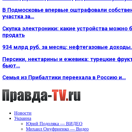
В Подмосковье впервые оштрафовали собстве
участка за…
Скупка электроники: какие устройства можно 
продать
934 млрд руб. за месяц: нефтегазовые доходы
Персики, нектарины и ежевика: турецкие фрук
бьют…
Семья из Прибалтики переехала в Россию и…
Новости
Украина
Юрий Подоляка — ВИДЕО
Михаил Онуфриенко — Видео