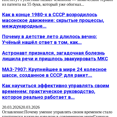
из патента на 55 букв, который уже обогнал...
Как в конце 1980-х в СССР возродилось
масонское движение: скрытые процессы,
международные...
Почему в детстве лето длилось вечно:
Учёный нашёл ответ в том, как...
Астронавт признался, загадочная болезнь
лишила речи и пришлось эвакуировать МКС
МАЗ-7907: Крупнейшее в мире 24 колесное
шасси, созданное в СССР для ракет...
Как научиться эффективно управлять своим
временем: практическое руководство,
которое реально работает в...
20.03.2026
20.03.2026
Оглавление:Почему умение управлять своим временем стало
критически важным навыком в современном миреГлавные