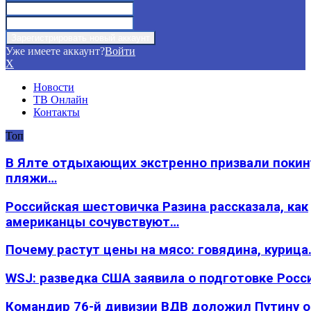
Уже имеете аккаунт?
Войти
X
Новости
ТВ Онлайн
Контакты
Топ
В Ялте отдыхающих экстренно призвали покин
пляжи…
Российская шестовичка Разина рассказала, как
американцы сочувствуют…
Почему растут цены на мясо: говядина, курица
WSJ: разведка США заявила о подготовке Росс
Командир 76-й дивизии ВДВ доложил Путину 