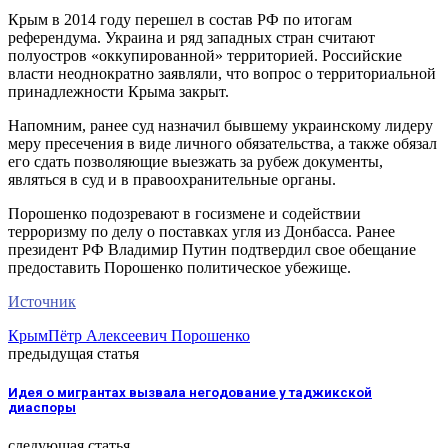
Крым в 2014 году перешел в состав РФ по итогам
референдума. Украина и ряд западных стран считают
полуостров «оккупированной» территорией. Российские
власти неоднократно заявляли, что вопрос о территориальной
принадлежности Крыма закрыт.
Напомним, ранее суд назначил бывшему украинскому лидеру
меру пресечения в виде личного обязательства, а также обязал
его сдать позволяющие выезжать за рубеж документы,
являться в суд и в правоохранительные органы.
Порошенко подозревают в госизмене и содействии
терроризму по делу о поставках угля из Донбасса. Ранее
президент РФ Владимир Путин подтвердил свое обещание
предоставить Порошенко политическое убежище.
Источник
Крым
Пётр Алексеевич Порошенко
предыдущая статья
Идея о мигрантах вызвала негодование у таджикской
диаспоры
следующая статья