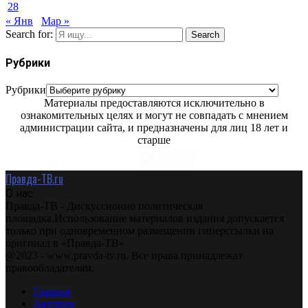
28
« Янв
Мар »
Search for:
Search
Рубрики
Рубрики
Материалы предоставляются исключительно в
ознакомительных целях и могут не совпадать с мнением
администрации сайта, и предназначены для лиц 18 лет и
старше
Правда-ТВ.ru
О нас
Правда-ТВ - Дискуссионно политическая
площадка.Использование материалов издания допускается
только при одновременном размещении гиперссылки на
оригинал в «Правда-ТВ»
@2023 - www.pravda-tv.ru. Все права принадлежат
правообладателям.
Главная
Авторам