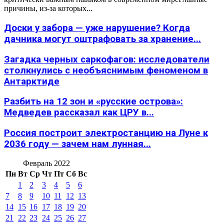
причины, из-за которых...
Доски у забора — уже нарушение? Когда
дачника могут оштрафовать за хранение...
Загадка черных саркофагов: исследователи
столкнулись с необъяснимым феноменом в
Антарктиде
Разбить на 12 зон и «русские острова»:
Медведев рассказал как ЦРУ в...
Россия построит электростанцию на Луне к
2036 году — зачем нам лунная...
Февраль 2022
Пн
Вт
Ср
Чт
Пт
Сб
Вс
1
2
3
4
5
6
7
8
9
10
11
12
13
14
15
16
17
18
19
20
21
22
23
24
25
26
27