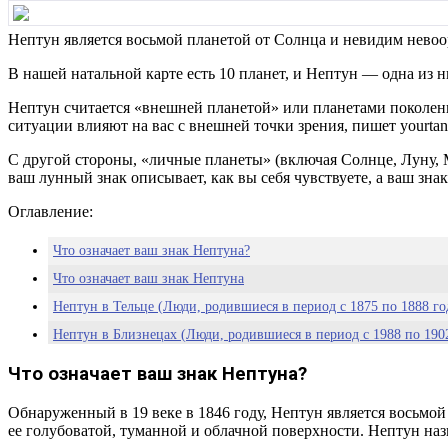
Нептун является восьмой планетой от Солнца и невидим невоо
В нашей натальной карте есть 10 планет, и Нептун — одна из н
Нептун считается «внешней планетой» или планетами поколени
ситуации влияют на вас с внешней точки зрения, пишет yourtan
С другой стороны, «личные планеты» (включая Солнце, Луну, 
ваш лунный знак описывает, как вы себя чувствуете, а ваш зна
Оглавление:
Что означает ваш знак Нептуна?
Что означает ваш знак Нептуна
Нептун в Тельце (Люди, родившиеся в период с 1875 по 1888 год
Нептун в Близнецах (Люди, родившиеся в период с 1988 по 1902
Нептун в Раке (Люди, родившиеся между 1902-1915 и 2065-2078
Что означает ваш знак Нептуна?
Нептун во Льве (Люди, родившиеся в период с 1915 по 1928 год 
Обнаруженный в 19 веке в 1846 году, Нептун является восьмой
Нептун в Деве (Люди, родившиеся в период с 1928 по 1942 год и
ее голубоватой, туманной и облачной поверхности. Нептун наз
Нептун в Весах (люди 1942-1956 годов рождения)