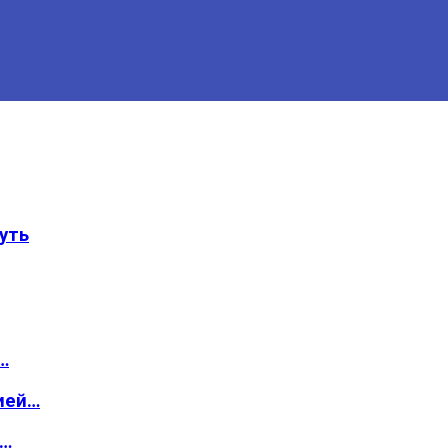
уть
…
ией…
о…