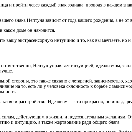
нца и пройти через каждый знак зодиака, проводя в каждом знак
вашего знака Нептуна зависит от года вашего рождения, а не от 
в каком доме он находится.
ть вашу экстрасенсорную интуицию и то, как вы мечтаете, но и 
 соответственно, Нептун управляет интуицией, идеализмом, эво
лучше.
ьной стороны, это также связано с летаргией, зависимостью, ха
ние на то, есть ли у человека склонность к борьбе с зависимос
льности.
ьство и расстройство. Идеализм — это прекрасно, но иногда ре
 силам, действующим в жизни, и подсознательным желаниям. От
атию и интуицию, а также жертвование ради общего блага.