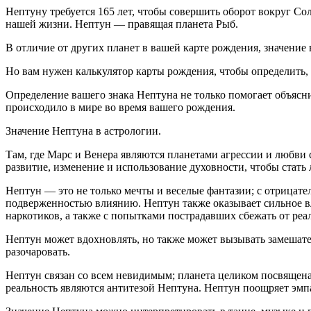
Нептуну требуется 165 лет, чтобы совершить оборот вокруг Сол
Нептун в Скорпионе (люди 1956-1970 годов рождения)
нашей жизни. Нептун — правящая планета Рыб.
Нептун в Стрельце (люди 1970-1984 годов рождения)
В отличие от других планет в вашей карте рождения, значение 
Нептун в Козероге (люди 1984-1998 годов рождения)
Но вам нужен калькулятор карты рождения, чтобы определить, 
Нептун в Водолее (люди 1998-2012 годов рождения)
Определение вашего знака Нептуна не только помогает объясни
Нептун в Рыбах (люди 2012-2026 годов рождения)
происходило в мире во время вашего рождения.
Значение Нептуна в астрологии.
Там, где Марс и Венера являются планетами агрессии и любви
развитие, изменение и использование духовности, чтобы стать 
Нептун — это не только мечты и веселые фантазии; с отрицател
подверженностью влиянию. Нептун также оказывает сильное влия
наркотиков, а также с попытками пострадавших сбежать от реа
Нептун может вдохновлять, но также может вызывать замешател
разочаровать.
Нептун связан со всем невидимым; планета целиком посвящена
реальность являются антитезой Нептуна. Нептун поощряет эмп