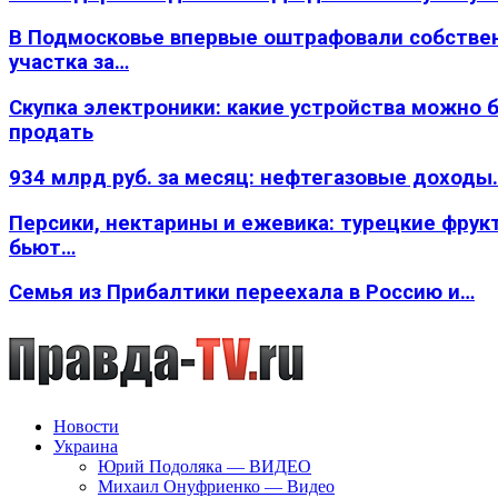
В Подмосковье впервые оштрафовали собстве
участка за…
Скупка электроники: какие устройства можно 
продать
934 млрд руб. за месяц: нефтегазовые доходы
Персики, нектарины и ежевика: турецкие фрук
бьют…
Семья из Прибалтики переехала в Россию и…
Новости
Украина
Юрий Подоляка — ВИДЕО
Михаил Онуфриенко — Видео