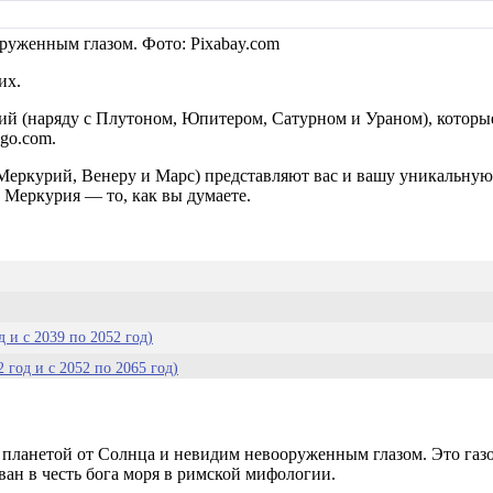
руженным глазом. Фото: Pixabay.com
их.
й (наряду с Плутоном, Юпитером, Сатурном и Ураном), которые
go.com.
Меркурий, Венеру и Марс) представляют вас и вашу уникальную
к Меркурия — то, как вы думаете.
 и с 2039 по 2052 год)
 год и с 2052 по 2065 год)
 годами)
и с 2078 по 2092 год)
 планетой от Солнца и невидим невооруженным глазом. Это газо
 с 2092 по 2105 год)
ван в честь бога моря в римской мифологии.