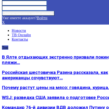
Уже имеете аккаунт?
Войти
X
Новости
ТВ Онлайн
Контакты
Топ
В Ялте отдыхающих экстренно призвали покин
пляжи…
Российская шестовичка Разина рассказала, как
американцы сочувствуют…
Почему растут цены на мясо: говядина, курица
WSJ: разведка США заявила о подготовке Росс
Командир 76-й дивизии ВДВ доложил Путину 