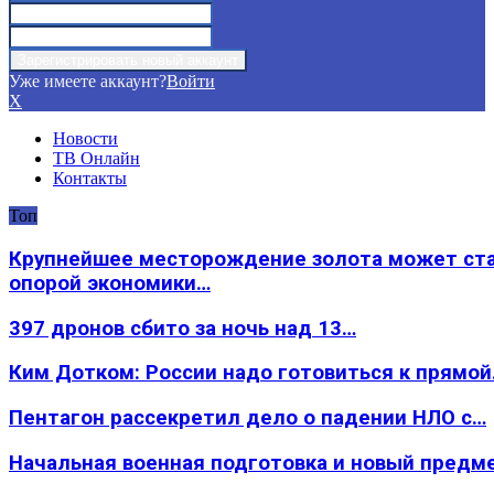
Уже имеете аккаунт?
Войти
X
Новости
ТВ Онлайн
Контакты
Топ
Крупнейшее месторождение золота может ст
опорой экономики…
397 дронов сбито за ночь над 13…
Ким Дотком: России надо готовиться к прямо
Пентагон рассекретил дело о падении НЛО с…
Начальная военная подготовка и новый предм