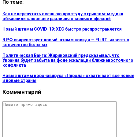
По теме:
Как не перепутать осеннюю простуду с гриппом: медики
объяснили ключевые различия опасных инфекций
Новый штамм COVID-19: XEC быстро распространяется
В РФ свирепствует новый штамм ковида — FLiRT: известно
количество больных
Политическая Ванга: Жириновский предсказывал, что
Украина будет забыта на фоне эскалации ближневосточного
конфликта
Новый штамм коронавируса «Пирола» охватывает все новые
и новые страны
Комментарий