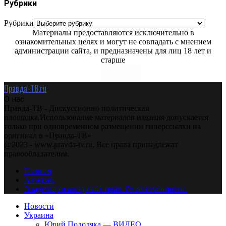
Рубрики
Рубрики
Материалы предоставляются исключительно в
ознакомительных целях и могут не совпадать с мнением
администрации сайта, и предназначены для лиц 18 лет и
старше
Правда-ТВ.ru
О нас
Правда-ТВ - Дискуссионно политическая
площадка.Использование материалов издания допускается
только при одновременном размещении гиперссылки на
оригинал в «Правда-ТВ»
@2023 - www.pravda-tv.ru. Все права принадлежат
правообладателям.
Главная
Авторам
Владельцам авторских прав. Ответственности.
Новости
Украина
Юрий Подоляка — ВИДЕО