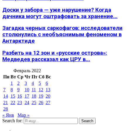
Доски у забора — уже нарушение? Когда
дачника могут оштрафовать за хранение...
Загадка черных саркофагов: исследователи
столкнулись с необъяснимым феноменом в
Антарктиде
Разбить на 12 зон и «русские острова»:
Медведев рассказал как ЦРУ в...
Февраль 2022
Пн
Вт
Ср
Чт
Пт
Сб
Вс
1
2
3
4
5
6
7
8
9
10
11
12
13
14
15
16
17
18
19
20
21
22
23
24
25
26
27
28
« Янв
Мар »
Search for:
Search