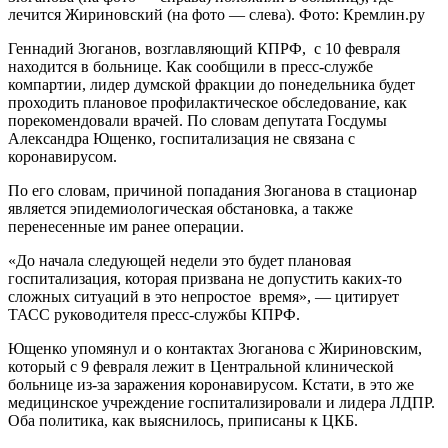
лечится Жириновский (на фото — слева). Фото: Кремлин.ру
Геннадий Зюганов, возглавляющий КПРФ, с 10 февраля
находится в больнице. Как сообщили в пресс-службе
компартии, лидер думской фракции до понедельника будет
проходить плановое профилактическое обследование, как
порекомендовали врачей. По словам депутата Госдумы
Александра Ющенко, госпитализация не связана с
коронавирусом.
По его словам, причиной попадания Зюганова в стационар
является эпидемиологическая обстановка, а также
перенесенные им ранее операции.
«До начала следующей недели это будет плановая
госпитализация, которая призвана не допустить каких-то
сложных ситуаций в это непростое время», — цитирует
ТАСС руководителя пресс-службы КПРФ.
Ющенко упомянул и о контактах Зюганова с Жириновским,
который с 9 февраля лежит в Центральной клинической
больнице из-за заражения коронавирусом. Кстати, в это же
медицинское учреждение госпитализировали и лидера ЛДПР.
Оба политика, как выяснилось, приписаны к ЦКБ.