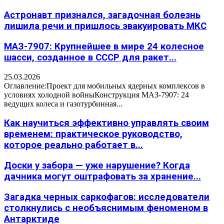
Астронавт признался, загадочная болезнь
лишила речи и пришлось эвакуировать МКС
МАЗ-7907: Крупнейшее в мире 24 колесное
шасси, созданное в СССР для ракет...
25.03.2026
Оглавление:Проект для мобильных ядерных комплексов в
условиях холодной войныКонструкция МАЗ-7907: 24
ведущих колеса и газотурбинная...
Как научиться эффективно управлять своим
временем: практическое руководство,
которое реально работает в...
Доски у забора — уже нарушение? Когда
дачника могут оштрафовать за хранение...
Загадка черных саркофагов: исследователи
столкнулись с необъяснимым феноменом в
Антарктиде