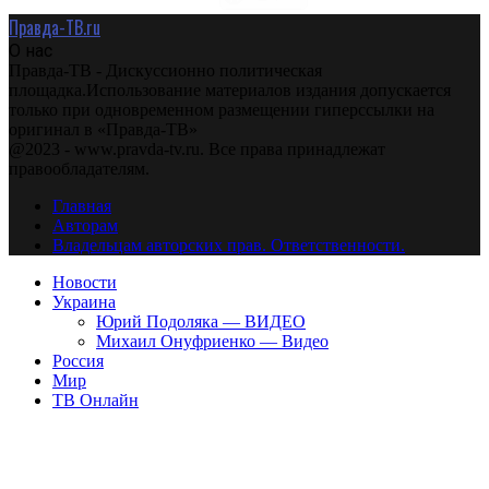
Правда-ТВ.ru
О нас
Правда-ТВ - Дискуссионно политическая
площадка.Использование материалов издания допускается
только при одновременном размещении гиперссылки на
оригинал в «Правда-ТВ»
@2023 - www.pravda-tv.ru. Все права принадлежат
правообладателям.
Главная
Авторам
Владельцам авторских прав. Ответственности.
Новости
Украина
Юрий Подоляка — ВИДЕО
Михаил Онуфриенко — Видео
Россия
Мир
ТВ Онлайн