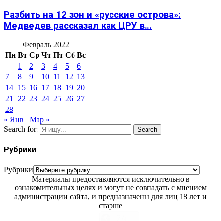
Разбить на 12 зон и «русские острова»:
Медведев рассказал как ЦРУ в...
Февраль 2022
Пн
Вт
Ср
Чт
Пт
Сб
Вс
1
2
3
4
5
6
7
8
9
10
11
12
13
14
15
16
17
18
19
20
21
22
23
24
25
26
27
28
« Янв
Мар »
Search for:
Search
Рубрики
Рубрики
Материалы предоставляются исключительно в
ознакомительных целях и могут не совпадать с мнением
администрации сайта, и предназначены для лиц 18 лет и
старше