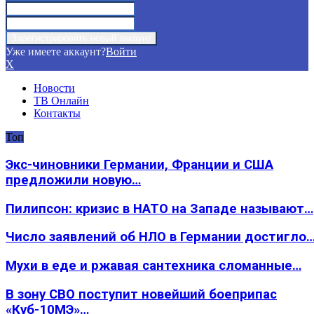
Уже имеете аккаунт?
Войти
X
Новости
ТВ Онлайн
Контакты
Топ
Экс-чиновники Германии, Франции и США
предложили новую…
Пилипсон: кризис в НАТО на Западе называют…
Число заявлений об НЛО в Германии достигло
Мухи в еде и ржавая сантехника сломанные…
В зону СВО поступит новейший боеприпас
«Куб-10МЭ»…