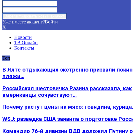
Уже имеете аккаунт?
Войти
X
Новости
ТВ Онлайн
Контакты
Топ
В Ялте отдыхающих экстренно призвали покин
пляжи…
Российская шестовичка Разина рассказала, как
американцы сочувствуют…
Почему растут цены на мясо: говядина, курица
WSJ: разведка США заявила о подготовке Росс
Командир 76-й дивизии ВДВ доложил Путину 