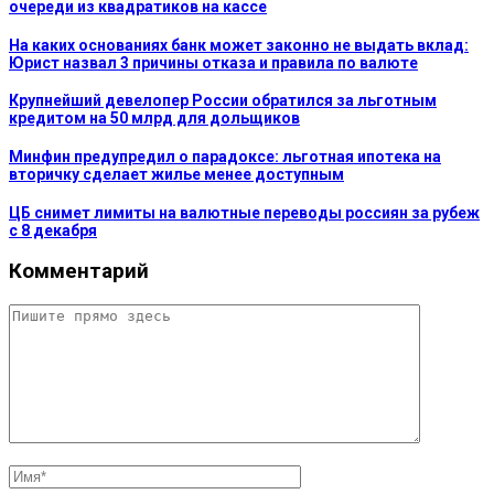
очереди из квадратиков на кассе
На каких основаниях банк может законно не выдать вклад:
Юрист назвал 3 причины отказа и правила по валюте
Крупнейший девелопер России обратился за льготным
кредитом на 50 млрд для дольщиков
Минфин предупредил о парадоксе: льготная ипотека на
вторичку сделает жилье менее доступным
ЦБ снимет лимиты на валютные переводы россиян за рубеж
с 8 декабря
Комментарий