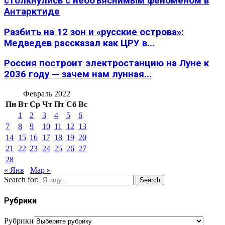
столкнулись с необъяснимым феноменом в
Антарктиде
Разбить на 12 зон и «русские острова»:
Медведев рассказал как ЦРУ в...
Россия построит электростанцию на Луне к
2036 году — зачем нам лунная...
Февраль 2022
Пн
Вт
Ср
Чт
Пт
Сб
Вс
1
2
3
4
5
6
7
8
9
10
11
12
13
14
15
16
17
18
19
20
21
22
23
24
25
26
27
28
« Янв
Мар »
Search for:
Search
Рубрики
Рубрики