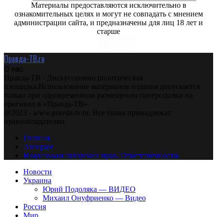
Материалы предоставляются исключительно в
ознакомительных целях и могут не совпадать с мнением
администрации сайта, и предназначены для лиц 18 лет и
старше
Правда-ТВ.ru
О нас
Правда-ТВ - Дискуссионно политическая
площадка.Использование материалов издания допускается
только при одновременном размещении гиперссылки на
оригинал в «Правда-ТВ»
@2023 - www.pravda-tv.ru. Все права принадлежат
правообладателям.
Главная
Авторам
Владельцам авторских прав. Ответственности.
Новости
Украина
Юрий Подоляка — ВИДЕО
Михаил Онуфриенко — Видео
Россия
Мир