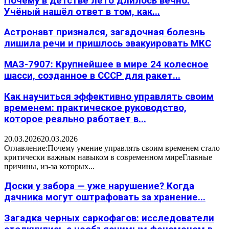
Почему в детстве лето длилось вечно:
Учёный нашёл ответ в том, как...
Астронавт признался, загадочная болезнь
лишила речи и пришлось эвакуировать МКС
МАЗ-7907: Крупнейшее в мире 24 колесное
шасси, созданное в СССР для ракет...
Как научиться эффективно управлять своим
временем: практическое руководство,
которое реально работает в...
20.03.2026
20.03.2026
Оглавление:Почему умение управлять своим временем стало
критически важным навыком в современном миреГлавные
причины, из-за которых...
Доски у забора — уже нарушение? Когда
дачника могут оштрафовать за хранение...
Загадка черных саркофагов: исследователи