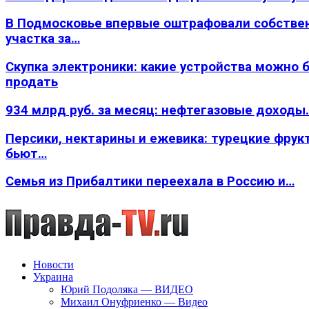
В Подмосковье впервые оштрафовали собстве
участка за…
Скупка электроники: какие устройства можно 
продать
934 млрд руб. за месяц: нефтегазовые доходы
Персики, нектарины и ежевика: турецкие фрук
бьют…
Семья из Прибалтики переехала в Россию и…
Новости
Украина
Юрий Подоляка — ВИДЕО
Михаил Онуфриенко — Видео