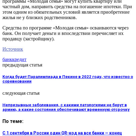
программы «Молодая семья» могут купить квартиру или
частный дом, направить средства на погашение ипотеки. При
этом одним из обязательных условий является приобретение
жилья не у близких родственников.
Средства по программе «Молодая семья» осваиваются через
банк. Он получает деньги и впоследствии перечисляет их
продавцу (застройщику).
Источник
банк
кредит
предыдущая статья
Когда будет Паралимпиада в Пекине в 2022 году, что известно о
соревновании
следующая статья
Непризывные заболевания, с какими патологиями не берут в
армию, а какие состояния обеспечивают временную отсрочку
По теме:
С 1 сентября в России один QR-код на все банки — конец