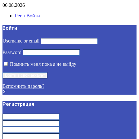
06.08.2026
Рег. / Войти
Войти
Username or email
Password
Помнить меня пока я не выйду
Вспомнить пароль?
X
Регистрация