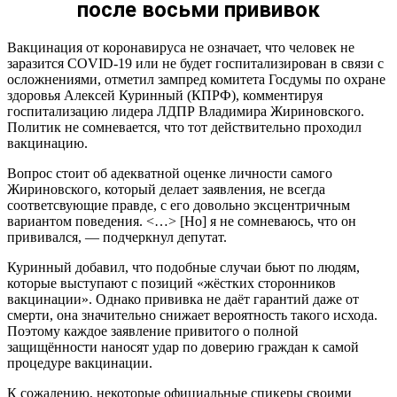
после восьми прививок
Вакцинация от коронавируса не означает, что человек не
заразится СOVID-19 или не будет госпитализирован в связи с
осложнениями, отметил зампред комитета Госдумы по охране
здоровья Алексей Куринный (КПРФ), комментируя
госпитализацию лидера ЛДПР Владимира Жириновского.
Политик не сомневается, что тот действительно проходил
вакцинацию.
Вопрос стоит об адекватной оценке личности самого
Жириновского, который делает заявления, не всегда
соответсвующие правде, с его довольно эксцентричным
вариантом поведения. <…> [Но] я не сомневаюсь, что он
прививался, — подчеркнул депутат.
Куринный добавил, что подобные случаи бьют по людям,
которые выступают с позиций «жёстких сторонников
вакцинации». Однако прививка не даёт гарантий даже от
смерти, она значительно снижает вероятность такого исхода.
Поэтому каждое заявление привитого о полной
защищённости наносят удар по доверию граждан к самой
процедуре вакцинации.
К сожалению, некоторые официальные спикеры своими