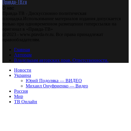
Правда-ТВ.ru
О нас
Правда-ТВ - Дискуссионно политическая
площадка.Использование материалов издания допускается
только при одновременном размещении гиперссылки на
оригинал в «Правда-ТВ»
@2023 - www.pravda-tv.ru. Все права принадлежат
правообладателям.
Главная
Авторам
Владельцам авторских прав. Ответственности.
Новости
Украина
Юрий Подоляка — ВИДЕО
Михаил Онуфриенко — Видео
Россия
Мир
ТВ Онлайн