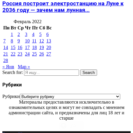
Россия построит электростанцию на Луне к
2036 году — зачем нам лунная...
Февраль 2022
Пн
Вт
Ср
Чт
Пт
Сб
Вс
1
2
3
4
5
6
7
8
9
10
11
12
13
14
15
16
17
18
19
20
21
22
23
24
25
26
27
28
« Янв
Мар »
Search for:
Search
Рубрики
Рубрики
Материалы предоставляются исключительно в
ознакомительных целях и могут не совпадать с мнением
администрации сайта, и предназначены для лиц 18 лет и
старше