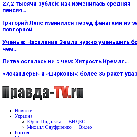
27,2 тысячи рублей: как изменилась средняя
пенсия…
Григорий Лепс извинился перед фанатами из-з
повторной…
Ученые: Население Земли нужно уменьшить б
чем…
Литва осталась ни с чем: Хитрость Кремля…
«Искандеры» и «Цирконы»: более 35 ракет уда
Новости
Украина
Юрий Подоляка — ВИДЕО
Михаил Онуфриенко — Видео
Россия