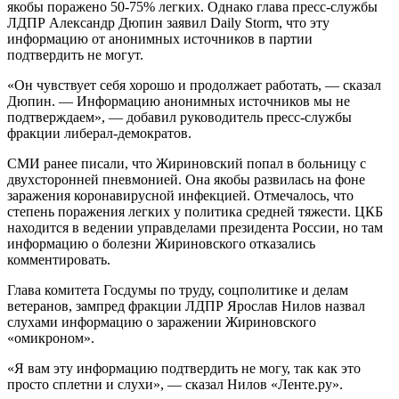
якобы поражено 50-75% легких. Однако глава пресс-службы
ЛДПР Александр Дюпин заявил Daily Storm, что эту
информацию от анонимных источников в партии
подтвердить не могут.
«Он чувствует себя хорошо и продолжает работать, — сказал
Дюпин. — Информацию анонимных источников мы не
подтверждаем», — добавил руководитель пресс-службы
фракции либерал-демократов.
СМИ ранее писали, что Жириновский попал в больницу с
двухсторонней пневмонией. Она якобы развилась на фоне
заражения коронавирусной инфекцией. Отмечалось, что
степень поражения легких у политика средней тяжести. ЦКБ
находится в ведении управделами президента России, но там
информацию о болезни Жириновского отказались
комментировать.
Глава комитета Госдумы по труду, соцполитике и делам
ветеранов, зампред фракции ЛДПР Ярослав Нилов назвал
слухами информацию о заражении Жириновского
«омикроном».
«Я вам эту информацию подтвердить не могу, так как это
просто сплетни и слухи», — сказал Нилов «Ленте.ру».