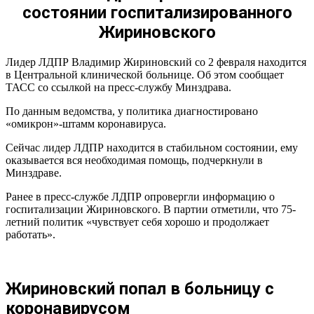
состоянии госпитализированного
СМИ сообщили о госпитализации Жириновского с ковидом.
В ЛДПР всё отрицают
Жириновского
Жириновского госпитализировали в тяжелом состоянии
Лидер ЛДПР Владимир Жириновский со 2 февраля находится
В пресс-службе Жириновского опровергли слухи о заражении
в Центральной клинической больнице. Об этом сообщает
лидера ЛДПР «омикроном»
ТАСС со ссылкой на пресс-службу Минздрава.
Вирусолог прокомментировал госпитализацию Жириновского
По данным ведомства, у политика диагностировано
Зюганов пожелал здоровья госпитализированному
«омикрон»-штамм коронавируса.
Жириновскому
Сейчас лидер ЛДПР находится в стабильном состоянии, ему
Вирусолог в январе высказался о привившемся восемь раз
Жириновском
оказывается вся необходимая помощь, подчеркнули в
Минздраве.
Ранее в пресс-службе ЛДПР опровергли информацию о
госпитализации Жириновского. В партии отметили, что 75-
летний политик «чувствует себя хорошо и продолжает
работать».
Жириновский попал в больницу с
коронавирусом