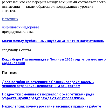
рассказал, что его перерыв между вакцинами составляет всего
два месяца — таким образом он поддерживает уровень
антител.
Источник
жириновский
здоровье
предыдущая статья
Матчи между футбольными клубами ФНЛ и РПЛ могут отменить
следующая статья
Когда будет Паралимпиада в Пекине в 2022 году, что известно о
соревновании
По теме:
Двое погибли на вечеринке в Солнечногорске: восемь
человек отравились неизвестным веществом
Подростки смешивают корвалол с энергетиками ради
эффекта: врачи предупреждают об угрозе жизни
Нарколепсия: почему россияне засыпают прямо на работе