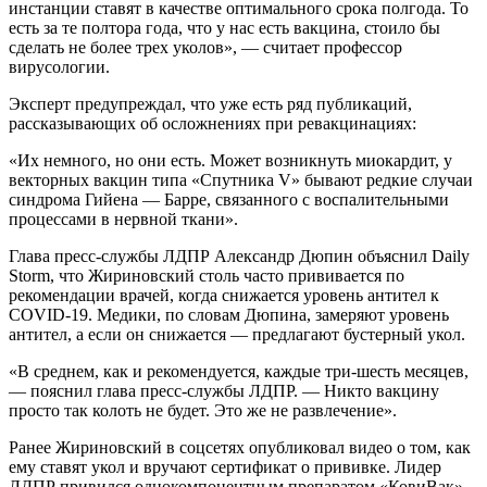
инстанции ставят в качестве оптимального срока полгода. То
есть за те полтора года, что у нас есть вакцина, стоило бы
сделать не более трех уколов», — считает профессор
вирусологии.
Эксперт предупреждал, что уже есть ряд публикаций,
рассказывающих об осложнениях при ревакцинациях:
«Их немного, но они есть. Может возникнуть миокардит, у
векторных вакцин типа «Спутника V» бывают редкие случаи
синдрома Гийена — Барре, связанного с воспалительными
процессами в нервной ткани».
Глава пресс-службы ЛДПР Александр Дюпин объяснил Daily
Storm, что Жириновский столь часто прививается по
рекомендации врачей, когда снижается уровень антител к
COVID-19. Медики, по словам Дюпина, замеряют уровень
антител, а если он снижается — предлагают бустерный укол.
«В среднем, как и рекомендуется, каждые три-шесть месяцев,
— пояснил глава пресс-службы ЛДПР. — Никто вакцину
просто так колоть не будет. Это же не развлечение».
Ранее Жириновский в соцсетях опубликовал видео о том, как
ему ставят укол и вручают сертификат о прививке. Лидер
ЛДПР привился однокомпонентным препаратом «КовиВак».