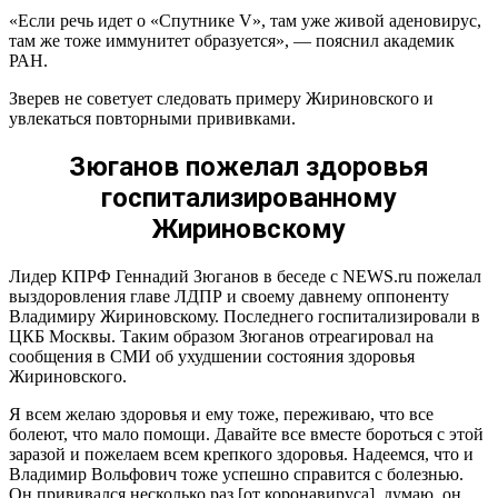
«Если речь идет о «Спутнике V», там уже живой аденовирус,
там же тоже иммунитет образуется», — пояснил академик
РАН.
Зверев не советует следовать примеру Жириновского и
увлекаться повторными прививками.
Зюганов пожелал здоровья
госпитализированному
Жириновскому
Лидер КПРФ Геннадий Зюганов в беседе с NEWS.ru пожелал
выздоровления главе ЛДПР и своему давнему оппоненту
Владимиру Жириновскому. Последнего госпитализировали в
ЦКБ Москвы. Таким образом Зюганов отреагировал на
сообщения в СМИ об ухудшении состояния здоровья
Жириновского.
Я всем желаю здоровья и ему тоже, переживаю, что все
болеют, что мало помощи. Давайте все вместе бороться с этой
заразой и пожелаем всем крепкого здоровья. Надеемся, что и
Владимир Вольфович тоже успешно справится с болезнью.
Он прививался несколько раз [от коронавируса], думаю, он