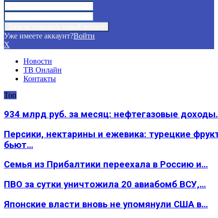
Уже имеете аккаунт?
Войти
X
Новости
ТВ Онлайн
Контакты
Топ
934 млрд руб. за месяц: нефтегазовые доходы
Персики, нектарины и ежевика: турецкие фрук
бьют…
Семья из Прибалтики переехала в Россию и…
ПВО за сутки уничтожила 20 авиабомб ВСУ,…
Японские власти вновь не упомянули США в…