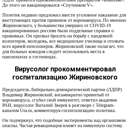
До этого он вакцинировался «Спутником V».
Политик недавно предложил ввести уголовное наказание для
выступающих против прививок от коронавируса. По мнению
Жириновского, у большинства умерших от COVID-19
вакцинированных россиян были поддельные справки о
прививках. Он призвал бросить на борьбу с пандемией
волонтеров, молодежь, все медицинские училища и отозвать
всех врачей-пенсионеров. Жириновский также полагает, что
для больных ковидом следует использовать места в
пансионатах и гостиницах.
Вирусолог прокомментировал
госпитализацию Жириновского
Председатель Либерально-демократической партии (ЛДПР)
Владимир Жириновский, восьмикратно привитый от
коронавируса, сгубил свой иммунитет, отметил академик
РАН, вирусолог Виталий Зверев в разговоре с Telegram-
каналом Ura.ru, комментируя госпитализацию политика.
Он подчеркнул, что подобные эксперименты над организмом
опасны. Частая ревакцинация влияет на иммунную систему.