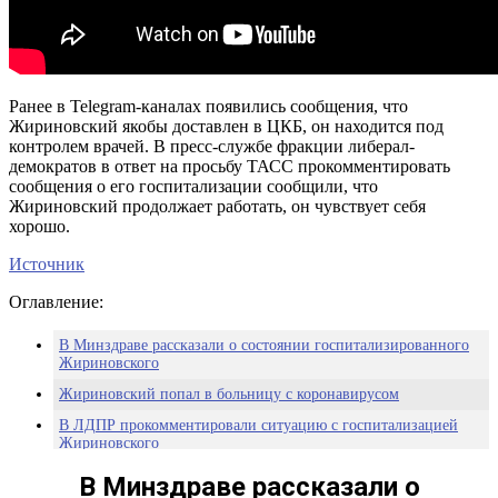
Ранее в Telegram-каналах появились сообщения, что
Жириновский якобы доставлен в ЦКБ, он находится под
контролем врачей. В пресс-службе фракции либерал-
демократов в ответ на просьбу ТАСС прокомментировать
сообщения о его госпитализации сообщили, что
Жириновский продолжает работать, он чувствует себя
хорошо.
Источник
Оглавление:
В Минздраве рассказали о состоянии госпитализированного
Жириновского
Жириновский попал в больницу с коронавирусом
В ЛДПР прокомментировали ситуацию с госпитализацией
Жириновского
Жириновский в больнице: в ГД высказались о заражении
В Минздраве рассказали о
политика после восьми прививок