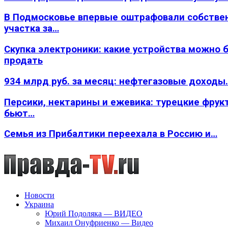
В Подмосковье впервые оштрафовали собстве
участка за…
Скупка электроники: какие устройства можно 
продать
934 млрд руб. за месяц: нефтегазовые доходы
Персики, нектарины и ежевика: турецкие фрук
бьют…
Семья из Прибалтики переехала в Россию и…
Новости
Украина
Юрий Подоляка — ВИДЕО
Михаил Онуфриенко — Видео