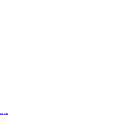
ые...