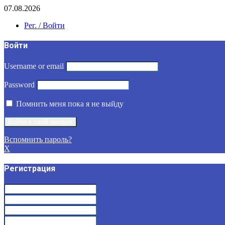
07.08.2026
Рег. / Войти
Войти
Username or email
Password
Помнить меня пока я не выйду
Вспомнить пароль?
X
Регистрация