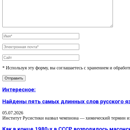
* Используя эту форму, вы соглашаетесь с хранением и обрабо
Интересное:
Найдены пять самых длинных слов русского язы
05.07.2026
Институт Русистики назвал чемпиона — химический термин из п
Как в конце 1980-х в СССР возродилось масон