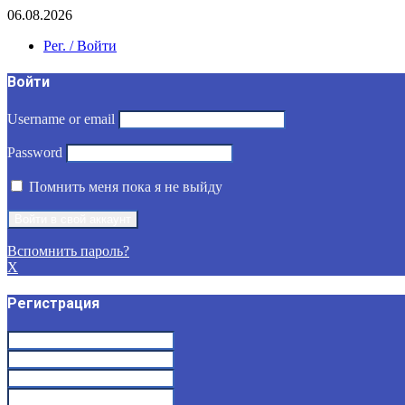
06.08.2026
Рег. / Войти
Войти
Username or email
Password
Помнить меня пока я не выйду
Вспомнить пароль?
X
Регистрация