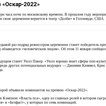
 «Оскар-2022»
 три часа ночи по московскому времени. В прошлом году меропр
уги своя: церемония вернется в театр «Долби» в Голливуде, США.
седьмой раз подряд режиссером церемонии станет победитель пр
 обзаведется «человеческим лицом». Об этом 11 января сообщил
ведущим станет Уилл Пакер. «Уилл хорошо знает сферы поп-культ
 Среди других потенциальных ведущих — Джимми Киммел, Крис 
а.
торой объявили номинантов на премию «Оскар-2022».
н Кэмпион «Власть пса», одну из главных ролей в котором сыгра
» и «Белфаст», у которых по семь номинаций.