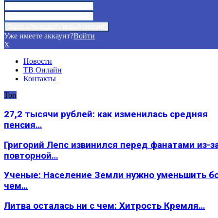
Уже имеете аккаунт?
Войти
X
Новости
ТВ Онлайн
Контакты
Топ
27,2 тысячи рублей: как изменилась средняя
пенсия…
Григорий Лепс извинился перед фанатами из-з
повторной…
Ученые: Население Земли нужно уменьшить б
чем…
Литва осталась ни с чем: Хитрость Кремля…