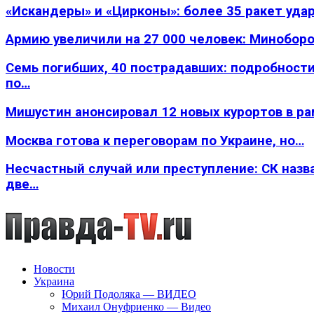
«Искандеры» и «Цирконы»: более 35 ракет уда
Армию увеличили на 27 000 человек: Минобор
Семь погибших, 40 пострадавших: подробности
по…
Мишустин анонсировал 12 новых курортов в р
Москва готова к переговорам по Украине, но…
Несчастный случай или преступление: СК назв
две…
Новости
Украина
Юрий Подоляка — ВИДЕО
Михаил Онуфриенко — Видео