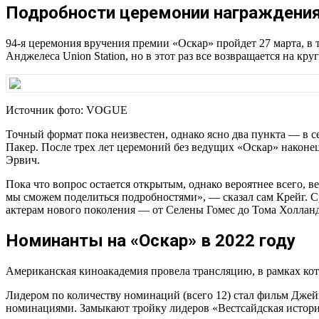
Подробности церемонии награждения
94-я церемония вручения премии «Оскар» пройдет 27 марта, в
Анджелеса Union Station, но в этот раз все возвращается на кр
Источник фото: VOGUE
Точный формат пока неизвестен, однако ясно два пункта — в 
Пакер. После трех лет церемоний без ведущих «Оскар» наконец
Эрвич.
Пока что вопрос остается открытым, однако вероятнее всего, 
мы сможем поделиться подробностями», — сказал сам Крейг.
актерам нового поколения — от Селены Гомес до Тома Холланд
Номинанты на «Оскар» в 2022 году
Американская киноакадемия провела трансляцию, в рамках ко
Лидером по количеству номинаций (всего 12) стал фильм Джей
номинациями. Замыкают тройку лидеров «Вестсайдская история