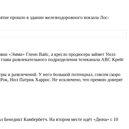
иятие прошло в здании железнодорожного вокзала Лос-
емии «Эмми» Гленн Вайс, а кресло продюсера займет Уилл
 глава развлекательного подразделения телеканала ABC Крейг
уры и развлечений. У него большой потенциал, совсем скоро
Рок, Нил Патрик Харрис. Не исключено, что премию доверят
л Бенедикт Камбербетч. На втором месте идёт «Дюна» с 10