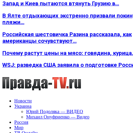
Запад и Киев пытаются втянуть Грузию в…
В Ялте отдыхающих экстренно призвали покин
пляжи…
Российская шестовичка Разина рассказала, как
американцы сочувствуют…
Почему растут цены на мясо: говядина, курица
WSJ: разведка США заявила о подготовке Росс
Новости
Украина
Юрий Подоляка — ВИДЕО
Михаил Онуфриенко — Видео
Россия
Мир
ТВ Онлайн