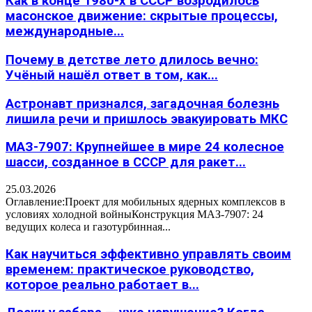
Как в конце 1980-х в СССР возродилось
масонское движение: скрытые процессы,
международные...
Почему в детстве лето длилось вечно:
Учёный нашёл ответ в том, как...
Астронавт признался, загадочная болезнь
лишила речи и пришлось эвакуировать МКС
МАЗ-7907: Крупнейшее в мире 24 колесное
шасси, созданное в СССР для ракет...
25.03.2026
Оглавление:Проект для мобильных ядерных комплексов в
условиях холодной войныКонструкция МАЗ-7907: 24
ведущих колеса и газотурбинная...
Как научиться эффективно управлять своим
временем: практическое руководство,
которое реально работает в...