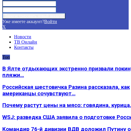
Уже имеете аккаунт?
Войти
X
Новости
ТВ Онлайн
Контакты
Топ
В Ялте отдыхающих экстренно призвали покин
пляжи…
Российская шестовичка Разина рассказала, как
американцы сочувствуют…
Почему растут цены на мясо: говядина, курица
WSJ: разведка США заявила о подготовке Росс
Командир 76-й дивизии ВДВ доложил Путину 