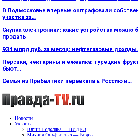
В Подмосковье впервые оштрафовали собстве
участка за…
Скупка электроники: какие устройства можно 
продать
934 млрд руб. за месяц: нефтегазовые доходы
Персики, нектарины и ежевика: турецкие фрук
бьют…
Семья из Прибалтики переехала в Россию и…
Новости
Украина
Юрий Подоляка — ВИДЕО
Михаил Онуфриенко — Видео