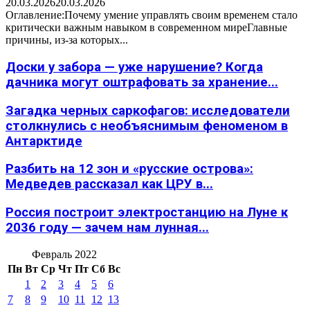
20.03.2026
20.03.2026
Оглавление:Почему умение управлять своим временем стало
критически важным навыком в современном миреГлавные
причины, из-за которых...
Доски у забора — уже нарушение? Когда
дачника могут оштрафовать за хранение...
Загадка черных саркофагов: исследователи
столкнулись с необъяснимым феноменом в
Антарктиде
Разбить на 12 зон и «русские острова»:
Медведев рассказал как ЦРУ в...
Россия построит электростанцию на Луне к
2036 году — зачем нам лунная...
Февраль 2022
Пн
Вт
Ср
Чт
Пт
Сб
Вс
1
2
3
4
5
6
7
8
9
10
11
12
13