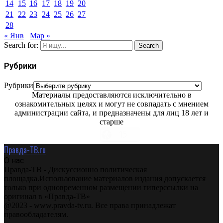
14
15
16
17
18
19
20
21
22
23
24
25
26
27
28
« Янв
Мар »
Search for:
Search
Рубрики
Рубрики
Материалы предоставляются исключительно в
ознакомительных целях и могут не совпадать с мнением
администрации сайта, и предназначены для лиц 18 лет и
старше
Правда-ТВ.ru
О нас
Правда-ТВ - Дискуссионно политическая
площадка.Использование материалов издания допускается
только при одновременном размещении гиперссылки на
оригинал в «Правда-ТВ»
@2023 - www.pravda-tv.ru. Все права принадлежат
правообладателям.