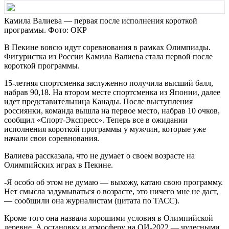
Камила Валиева — первая после исполнения короткой
программы. Фото: ОКР
В Пекине вовсю идут соревнования в рамках Олимпиады.
Фигуристка из России Камила Валиева стала первой после
короткой программы.
15-летняя спортсменка заслуженно получила высший балл,
набрав 90,18. На втором месте спортсменка из Японии, далее
идет представительница Канады. После выступления
россиянки, команда вышла на первое место, набрав 10 очков,
сообщил «Спорт-Экспресс». Теперь все в ожидании
исполнения короткой программы у мужчин, которые уже
начали свои соревнования.
Валиева рассказала, что не думает о своем возрасте на
Олимпийских играх в Пекине.
-Я особо об этом не думаю — выхожу, катаю свою программу.
Нет смысла задумываться о возрасте, это ничего мне не даст,
— сообщили она журналистам (цитата по ТАСС).
Кроме того она назвала хорошими условия в Олимпийской
деревне. А остановку и атмосферу на ОИ-2022 — чудесными.