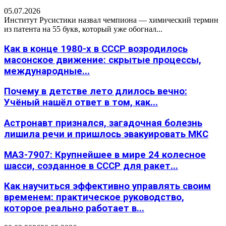
05.07.2026
Институт Русистики назвал чемпиона — химический термин
из патента на 55 букв, который уже обогнал...
Как в конце 1980-х в СССР возродилось
масонское движение: скрытые процессы,
международные...
Почему в детстве лето длилось вечно:
Учёный нашёл ответ в том, как...
Астронавт признался, загадочная болезнь
лишила речи и пришлось эвакуировать МКС
МАЗ-7907: Крупнейшее в мире 24 колесное
шасси, созданное в СССР для ракет...
Как научиться эффективно управлять своим
временем: практическое руководство,
которое реально работает в...