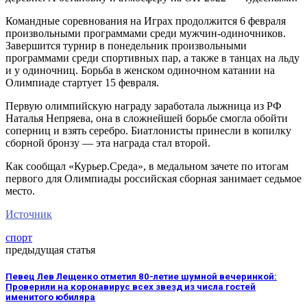
Командные соревнования на Играх продолжится 6 февраля
произвольными программами среди мужчин-одиночников.
Завершится турнир в понедельник произвольными
программами среди спортивных пар, а также в танцах на льду
и у одиночниц. Борьба в женском одиночном катании на
Олимпиаде стартует 15 февраля.
Первую олимпийскую награду заработала лыжница из РФ
Наталья Непряева, она в сложнейшей борьбе смогла обойти
соперниц и взять серебро. Биатлонисты принесли в копилку
сборной бронзу — эта награда стал второй.
Как сообщал «Курьер.Среда», в медальном зачете по итогам
первого для Олимпиады российская сборная занимает седьмое
место.
Источник
спорт
предыдущая статья
Певец Лев Лещенко отметил 80-летие шумной вечеринкой:
Проверили на коронавирус всех звезд из числа гостей
именитого юбиляра