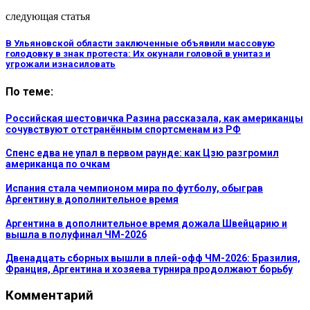
следующая статья
В Ульяновской области заключенные объявили массовую
голодовку в знак протеста: Их окунали головой в унитаз и
угрожали изнасиловать
По теме:
Российская шестовичка Разина рассказала, как американцы
сочувствуют отстранённым спортсменам из РФ
Спенс едва не упал в первом раунде: как Цзю разгромил
американца по очкам
Испания стала чемпионом мира по футболу, обыграв
Аргентину в дополнительное время
Аргентина в дополнительное время дожала Швейцарию и
вышла в полуфинал ЧМ-2026
Двенадцать сборных вышли в плей-офф ЧМ-2026: Бразилия,
Франция, Аргентина и хозяева турнира продолжают борьбу
Комментарий