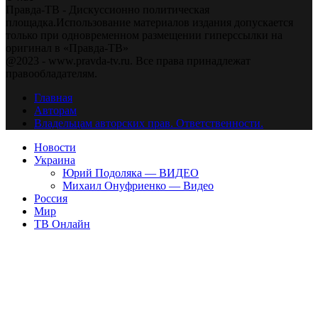
Правда-ТВ - Дискуссионно политическая
площадка.Использование материалов издания допускается
только при одновременном размещении гиперссылки на
оригинал в «Правда-ТВ»
@2023 - www.pravda-tv.ru. Все права принадлежат
правообладателям.
Главная
Авторам
Владельцам авторских прав. Ответственности.
Новости
Украина
Юрий Подоляка — ВИДЕО
Михаил Онуфриенко — Видео
Россия
Мир
ТВ Онлайн