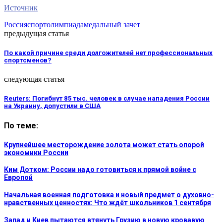
Источник
Россия
спорт
олимпиада
медальный зачет
предыдущая статья
По какой причине среди долгожителей нет профессиональных
спортсменов?
следующая статья
Reuters: Погибнут 85 тыс. человек в случае нападения России
на Украину, допустили в США
По теме:
Крупнейшее месторождение золота может стать опорой
экономики России
Ким Дотком: России надо готовиться к прямой войне с
Европой
Начальная военная подготовка и новый предмет о духовно-
нравственных ценностях: Что ждёт школьников 1 сентября
Запад и Киев пытаются втянуть Грузию в новую кровавую