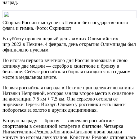
наград.
Сборная России выступает в Пекине без государственного
флага и гимна. Фото: Скриншот
В субботу прошел первый день зимних Олимпийских
игр-2022 в Пекине. 4 февраля, день открытия Олимпиады был
официально нулевым.
По итогам первого зачетного дня Россия положила в свою
копилку две медали — серебро в скиатлоне и бронзу в
биатлоне. Сейчас российская сборная находится на седьмом
месте в медальном зачете.
Первая российская награда в Пекине принадлежит лыжницы
Натальи Непряевой, которая заняла второе место в скиатлоне
на дистанции 7,5 км + 7,5 км. Она серьезно отстала от
норвежки Терезы Йохауг. Однако у россиянки есть шансы
побороться за золото в других дисциплинах.
Вторую награду — бронзу — завоевали российские
спортсмены в смешанной эстафете в биатлоне. Четверка
Нигматуллина-Резцова-Логинов-Латыпов проигрывали
минуту по итогам двух этапов. Кристина Резцова отправилась