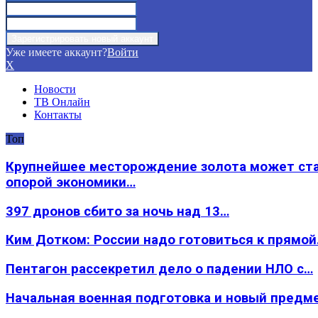
Уже имеете аккаунт?
Войти
X
Новости
ТВ Онлайн
Контакты
Топ
Крупнейшее месторождение золота может ст
опорой экономики…
397 дронов сбито за ночь над 13…
Ким Дотком: России надо готовиться к прямо
Пентагон рассекретил дело о падении НЛО с…
Начальная военная подготовка и новый предм