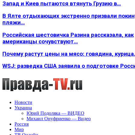
Запад и Киев пытаются втянуть Грузию в…
В Ялте отдыхающих экстренно призвали покин
пляжи…
Российская шестовичка Разина рассказала, как
американцы сочувствуют…
Почему растут цены на мясо: говядина, курица
WSJ: разведка США заявила о подготовке Росс
Новости
Украина
Юрий Подоляка — ВИДЕО
Михаил Онуфриенко — Видео
Россия
Мир
ТВ Онлайн