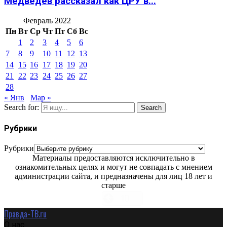
Медведев рассказал как ЦРУ в...
Февраль 2022
Пн
Вт
Ср
Чт
Пт
Сб
Вс
1
2
3
4
5
6
7
8
9
10
11
12
13
14
15
16
17
18
19
20
21
22
23
24
25
26
27
28
« Янв
Мар »
Search for:
Search
Рубрики
Рубрики
Материалы предоставляются исключительно в
ознакомительных целях и могут не совпадать с мнением
администрации сайта, и предназначены для лиц 18 лет и
старше
Правда-ТВ.ru
О нас