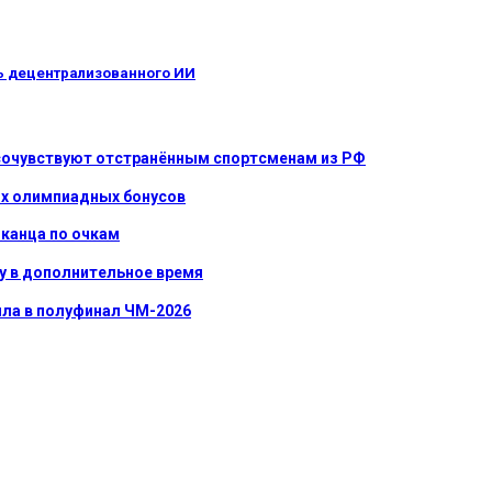
ть децентрализованного ИИ
 сочувствуют отстранённым спортсменам из РФ
их олимпиадных бонусов
иканца по очкам
у в дополнительное время
ла в полуфинал ЧМ-2026