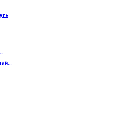
уть
…
ией…