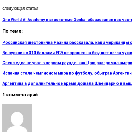
следующая статья
One World AI Academy в экосистеме Gonka: образование как час
По теме:
Российская шестовичка Разина рассказала, как американцы
Выпускник с 310 баллами ЕГЭ не прошел на бюджет из-за чуж
Спенс едва не упал в первом раунде: как Цзю разгромил амер
Испания стала чемпионом мира по футболу, обыграв Аргентин
Аргентина в дополнительное время дожала Швейцарию и выш
1 комментарий