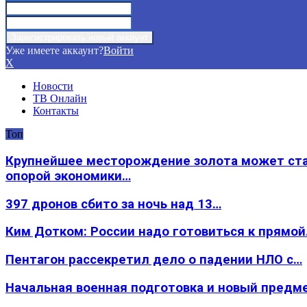
Уже имеете аккаунт?
Войти
X
Новости
ТВ Онлайн
Контакты
Топ
Крупнейшее месторождение золота может ст
опорой экономики…
397 дронов сбито за ночь над 13…
Ким Дотком: России надо готовиться к прямо
Пентагон рассекретил дело о падении НЛО с…
Начальная военная подготовка и новый предм