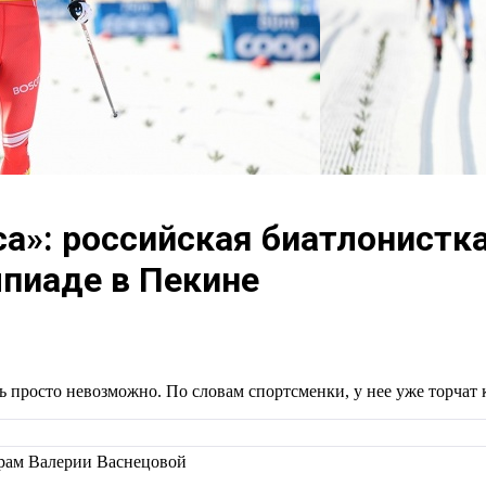
а»: российская биатлонистк
мпиаде в Пекине
ь просто невозможно. По словам спортсменки, у нее уже торчат к
грам Валерии Васнецовой