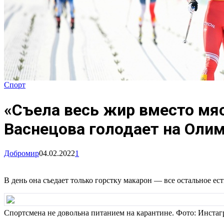
Спорт
«Съела весь жир вместо мяс
Васнецова голодает на Оли
Добромир
04.02.2022
1
В день она съедает только горстку макарон — все остальное ест
Спортсмена не довольна питанием на карантине. Фото: Инста