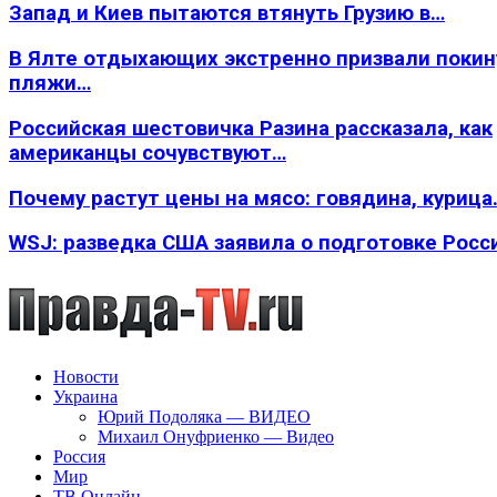
Запад и Киев пытаются втянуть Грузию в…
В Ялте отдыхающих экстренно призвали покин
пляжи…
Российская шестовичка Разина рассказала, как
американцы сочувствуют…
Почему растут цены на мясо: говядина, курица
WSJ: разведка США заявила о подготовке Росс
Новости
Украина
Юрий Подоляка — ВИДЕО
Михаил Онуфриенко — Видео
Россия
Мир
ТВ Онлайн