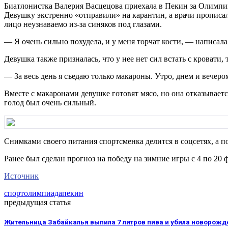
Биатлонистка Валерия Васцецова приехала в Пекин за Олимпий
Девушку экстренно «отправили» на карантин, а врачи прописал
лицо неузнаваемо из-за синяков под глазами.
— Я очень сильно похудела, и у меня торчат кости, — написала
Девушка также призналась, что у нее нет сил встать с кровати, 
— За весь день я съедаю только макароны. Утро, днем и вечеро
Вместе с макаронами девушке готовят мясо, но она отказываетс
голод был очень сильный.
Снимками своего питания спортсменка делится в соцсетях, а п
Ранее был сделан прогноз на победу на зимние игры с 4 по 20 
Источник
спорт
олимпиада
пекин
предыдущая статья
Жительница Забайкалья выпила 7 литров пива и убила новорож