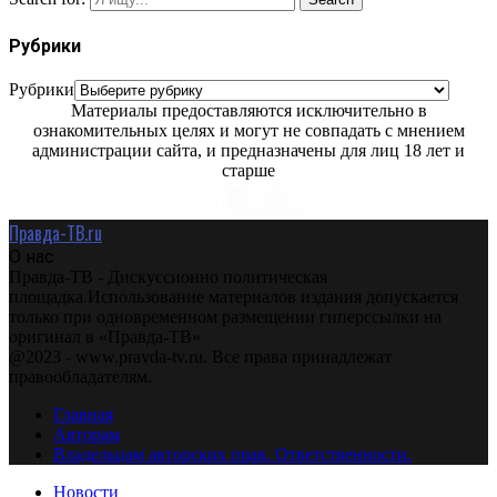
Рубрики
Рубрики
Материалы предоставляются исключительно в
ознакомительных целях и могут не совпадать с мнением
администрации сайта, и предназначены для лиц 18 лет и
старше
Правда-ТВ.ru
О нас
Правда-ТВ - Дискуссионно политическая
площадка.Использование материалов издания допускается
только при одновременном размещении гиперссылки на
оригинал в «Правда-ТВ»
@2023 - www.pravda-tv.ru. Все права принадлежат
правообладателям.
Главная
Авторам
Владельцам авторских прав. Ответственности.
Новости