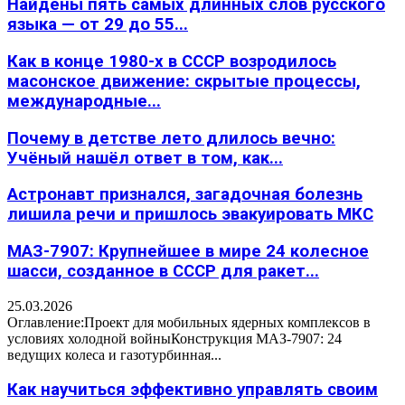
Найдены пять самых длинных слов русского
языка — от 29 до 55...
Как в конце 1980-х в СССР возродилось
масонское движение: скрытые процессы,
международные...
Почему в детстве лето длилось вечно:
Учёный нашёл ответ в том, как...
Астронавт признался, загадочная болезнь
лишила речи и пришлось эвакуировать МКС
МАЗ-7907: Крупнейшее в мире 24 колесное
шасси, созданное в СССР для ракет...
25.03.2026
Оглавление:Проект для мобильных ядерных комплексов в
условиях холодной войныКонструкция МАЗ-7907: 24
ведущих колеса и газотурбинная...
Как научиться эффективно управлять своим