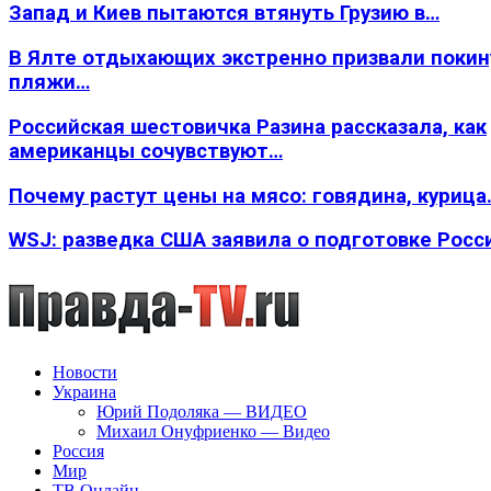
Запад и Киев пытаются втянуть Грузию в…
В Ялте отдыхающих экстренно призвали покин
пляжи…
Российская шестовичка Разина рассказала, как
американцы сочувствуют…
Почему растут цены на мясо: говядина, курица
WSJ: разведка США заявила о подготовке Росс
Новости
Украина
Юрий Подоляка — ВИДЕО
Михаил Онуфриенко — Видео
Россия
Мир
ТВ Онлайн