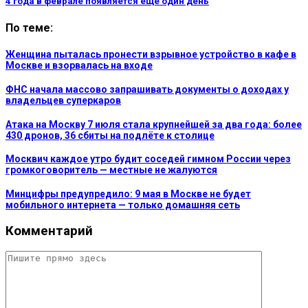
4 года в феврале появляется еще один день
По теме:
Женщина пыталась пронести взрывное устройство в кафе в
Москве и взорвалась на входе
ФНС начала массово запрашивать документы о доходах у
владельцев суперкаров
Атака на Москву 7 июля стала крупнейшей за два года: более
430 дронов, 36 сбиты на подлёте к столице
Москвич каждое утро будит соседей гимном России через
громкоговоритель — местные не жалуются
Минцифры предупредило: 9 мая в Москве не будет
мобильного интернета — только домашняя сеть
Комментарий