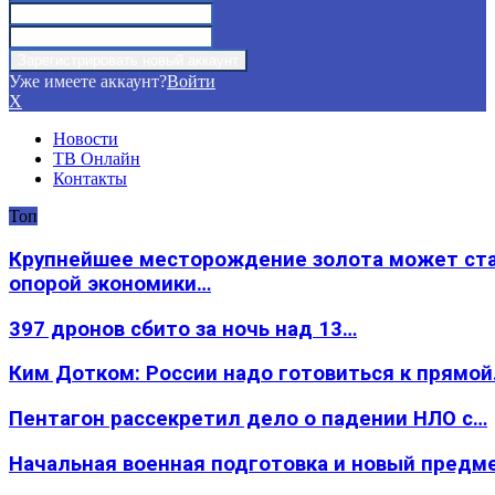
Уже имеете аккаунт?
Войти
X
Новости
ТВ Онлайн
Контакты
Топ
Крупнейшее месторождение золота может ст
опорой экономики…
397 дронов сбито за ночь над 13…
Ким Дотком: России надо готовиться к прямо
Пентагон рассекретил дело о падении НЛО с…
Начальная военная подготовка и новый предм