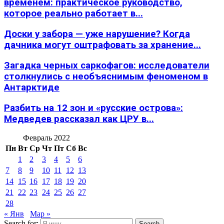
временем: практическое руководство,
которое реально работает в...
Доски у забора — уже нарушение? Когда
дачника могут оштрафовать за хранение...
Загадка черных саркофагов: исследователи
столкнулись с необъяснимым феноменом в
Антарктиде
Разбить на 12 зон и «русские острова»:
Медведев рассказал как ЦРУ в...
Февраль 2022
Пн
Вт
Ср
Чт
Пт
Сб
Вс
1
2
3
4
5
6
7
8
9
10
11
12
13
14
15
16
17
18
19
20
21
22
23
24
25
26
27
28
« Янв
Мар »
Search for:
Search