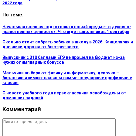
2022 года
По теме:
Начальная военная подготовка и новый предмет о духовно-
нравственных ценностях: Что ждёт школьников 1 сентября
Сколько стоит собрать ребенка в школу в 2026: Канцелярия и
дневники дорожают быстрее всего
Выпускник с 310 баллами ЕГЭ не прошел на бюджет из-за
чужих олимпиадных бонусов
Мальчики выбирают физику и информатику, девочки —
биологию и химию: названы самые популярные профильные
классы
С нового учебного года первоклассники освобождены от
домашних заданий
Комментарий