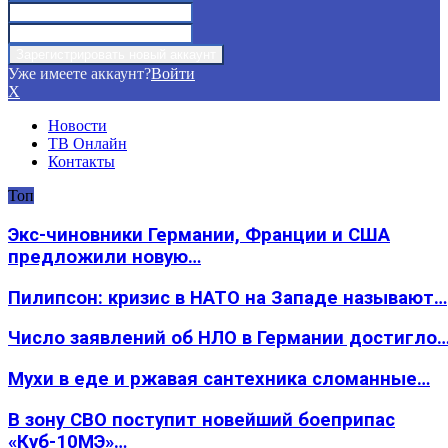
Уже имеете аккаунт?
Войти
X
Новости
ТВ Онлайн
Контакты
Топ
Экс-чиновники Германии, Франции и США
предложили новую…
Пилипсон: кризис в НАТО на Западе называют…
Число заявлений об НЛО в Германии достигло
Мухи в еде и ржавая сантехника сломанные…
В зону СВО поступит новейший боеприпас
«Куб-10МЭ»…