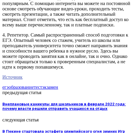
популярным. С помощью интернета вы можете на постоянной
основе смотреть обучающие видео-уроки, проходить тесты,
смотреть презентации, а также читать дополнительный
материал. Стоит отметить, что есть как бесплатный доступ ко
всему выше перечисленному, так и платные подписки.
4. Репетитор. Самый распространенный способ подготовки к
ЕГЭ. Опытный человек со стажем, учитель из школы или
преподаватель университета точно сможет направить знания
и способности вашего ребенка в нужное русло. Здесь вы
можете проводить занятия как в онлайне, так и очно. Однако
стоит обращаться только к проверенным специалистам, а не
идти к первому попавшемуся.
Источник
егэ
образование
тест
экзамен
предыдущая статья
Внеплановые каникулы для школьников в феврале 2022 года:
почему власти решили отправить учащихся на отдых
следующая статья
В Пекине стартовала эстафета олимпийского огня зимних Игр