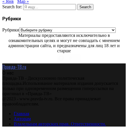
« Янв
Мар »
Search for:
Search
Рубрики
Рубрики
Материалы предоставляются исключительно в
ознакомительных целях и могут не совпадать с мнением
администрации сайта, и предназначены для лиц 18 лет и
старше
Правда-ТВ.ru
О нас
Правда-ТВ - Дискуссионно политическая
площадка.Использование материалов издания допускается
только при одновременном размещении гиперссылки на
оригинал в «Правда-ТВ»
@2023 - www.pravda-tv.ru. Все права принадлежат
правообладателям.
Главная
Авторам
Владельцам авторских прав. Ответственности.