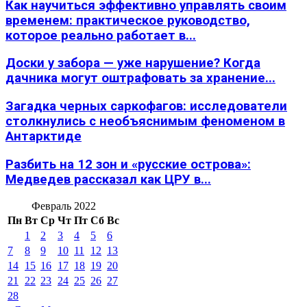
Как научиться эффективно управлять своим
временем: практическое руководство,
которое реально работает в...
Доски у забора — уже нарушение? Когда
дачника могут оштрафовать за хранение...
Загадка черных саркофагов: исследователи
столкнулись с необъяснимым феноменом в
Антарктиде
Разбить на 12 зон и «русские острова»:
Медведев рассказал как ЦРУ в...
Февраль 2022
Пн
Вт
Ср
Чт
Пт
Сб
Вс
1
2
3
4
5
6
7
8
9
10
11
12
13
14
15
16
17
18
19
20
21
22
23
24
25
26
27
28