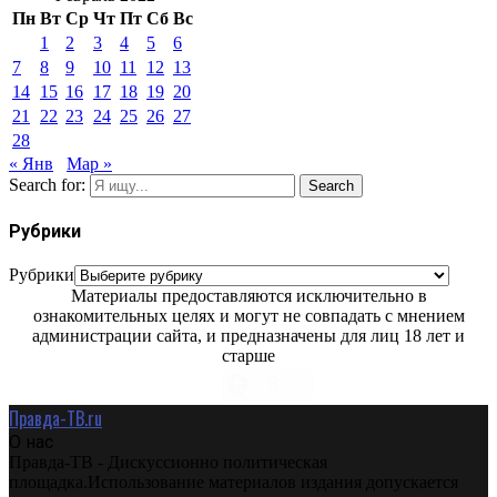
Пн
Вт
Ср
Чт
Пт
Сб
Вс
1
2
3
4
5
6
7
8
9
10
11
12
13
14
15
16
17
18
19
20
21
22
23
24
25
26
27
28
« Янв
Мар »
Search for:
Search
Рубрики
Рубрики
Материалы предоставляются исключительно в
ознакомительных целях и могут не совпадать с мнением
администрации сайта, и предназначены для лиц 18 лет и
старше
Правда-ТВ.ru
О нас
Правда-ТВ - Дискуссионно политическая
площадка.Использование материалов издания допускается