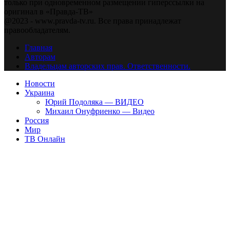
только при одновременном размещении гиперссылки на
оригинал в «Правда-ТВ»
@2023 - www.pravda-tv.ru. Все права принадлежат
правообладателям.
Главная
Авторам
Владельцам авторских прав. Ответственности.
Новости
Украина
Юрий Подоляка — ВИДЕО
Михаил Онуфриенко — Видео
Россия
Мир
ТВ Онлайн