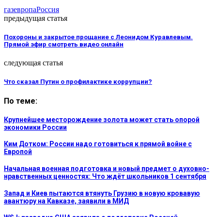
газ
европа
Россия
предыдущая статья
Похороны и закрытое прощание с Леонидом Куравлевым.
Прямой эфир смотреть видео онлайн
следующая статья
Что сказал Путин о профилактике коррупции?
По теме:
Крупнейшее месторождение золота может стать опорой
экономики России
Ким Дотком: России надо готовиться к прямой войне с
Европой
Начальная военная подготовка и новый предмет о духовно-
нравственных ценностях: Что ждёт школьников 1 сентября
Запад и Киев пытаются втянуть Грузию в новую кровавую
авантюру на Кавказе, заявили в МИД