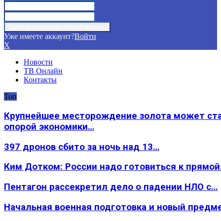
Уже имеете аккаунт?
Войти
X
Новости
ТВ Онлайн
Контакты
Топ
Крупнейшее месторождение золота может ст
опорой экономики…
397 дронов сбито за ночь над 13…
Ким Дотком: России надо готовиться к прямо
Пентагон рассекретил дело о падении НЛО с…
Начальная военная подготовка и новый предм