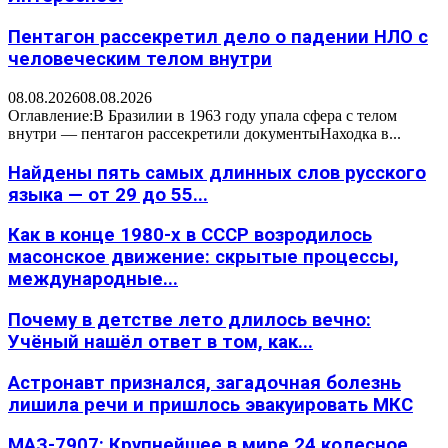
Пентагон рассекретил дело о падении НЛО с
человеческим телом внутри
08.08.2026
08.08.2026
Оглавление:В Бразилии в 1963 году упала сфера с телом
внутри — пентагон рассекретили документыНаходка в...
Найдены пять самых длинных слов русского
языка — от 29 до 55...
Как в конце 1980-х в СССР возродилось
масонское движение: скрытые процессы,
международные...
Почему в детстве лето длилось вечно:
Учёный нашёл ответ в том, как...
Астронавт признался, загадочная болезнь
лишила речи и пришлось эвакуировать МКС
МАЗ-7907: Крупнейшее в мире 24 колесное