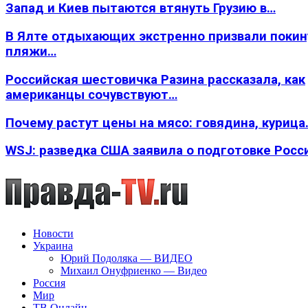
Запад и Киев пытаются втянуть Грузию в…
В Ялте отдыхающих экстренно призвали покин
пляжи…
Российская шестовичка Разина рассказала, как
американцы сочувствуют…
Почему растут цены на мясо: говядина, курица
WSJ: разведка США заявила о подготовке Росс
Новости
Украина
Юрий Подоляка — ВИДЕО
Михаил Онуфриенко — Видео
Россия
Мир
ТВ Онлайн