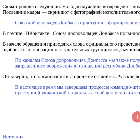
Сюжет ролика следующий: молодой мужчина возвращается домой
Последние кадры — скриншот с фотографией исполнительного
Союз добровольцев Донбасса приступил к формированию 
В группе «ВКонтакте» Союза добровольцев Донбасса появило
В начале обращения приводятся слова официального представ
одобрит план операции наступательных группировок, начнётся
По каналам Союза добровольцев Донбасса мы также по
запрещённого вооружения в отношении республик Донб
Он заверил, что организация в стороне не останется. Русские 
В настоящее время мы завершаем процессы командно-шта
преступной украинской стороны, — сообщил исполнител
Источник