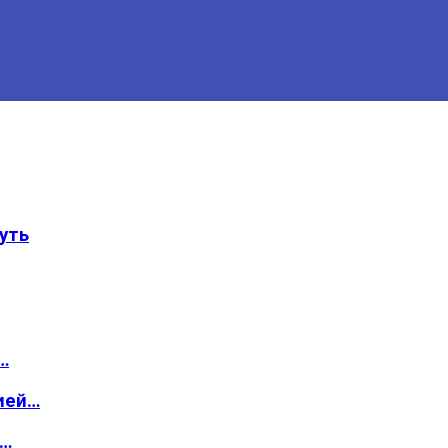
уть
…
ией…
о…