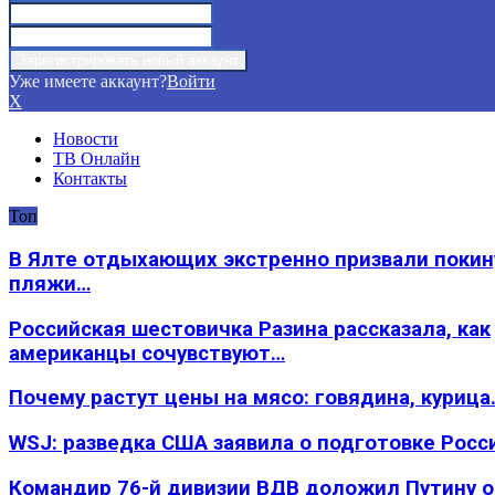
Уже имеете аккаунт?
Войти
X
Новости
ТВ Онлайн
Контакты
Топ
В Ялте отдыхающих экстренно призвали покин
пляжи…
Российская шестовичка Разина рассказала, как
американцы сочувствуют…
Почему растут цены на мясо: говядина, курица
WSJ: разведка США заявила о подготовке Росс
Командир 76-й дивизии ВДВ доложил Путину 