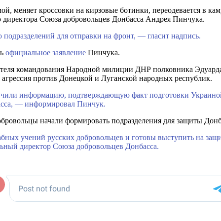
, меняет кроссовки на кирзовые ботинки, переодевается в каму
 директора Союза добровольцев Донбасса Андрея Пинчука.
подразделений для отправки на фронт, — гласит надпись.
сь
официальное заявление
Пинчука.
ителя командования Народной милиции ДНР полковника Эдуарда
 агрессия против Донецкой и Луганской народных республик.
лучили информацию, подтверждающую факт подготовки Украино
асса, — информировал Пинчук.
добровольцы начали формировать подразделения для защиты Донба
бных учений русских добровольцев и готовы выступить на защ
ьный директор Союза добровольцев Донбасса.