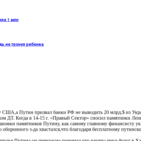
ила 1 млн
ь не тронул ребенка
$ у США,а Путин призвал банки РФ не выводить 20 млрд.$ из Ук
ском ДТ. Когда в 14-15 г. «Правый Сектор» сносил памятники Ле
тановки памятников Путину, как самому главному финансисту у
 оборонного з-да хвастался,что благодаря бесплатному путинско
друзья Путина,он прекрасно понимал,что ракеты янки будут в Х