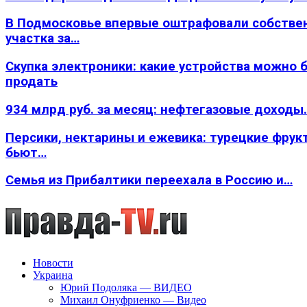
В Подмосковье впервые оштрафовали собстве
участка за…
Скупка электроники: какие устройства можно 
продать
934 млрд руб. за месяц: нефтегазовые доходы
Персики, нектарины и ежевика: турецкие фрук
бьют…
Семья из Прибалтики переехала в Россию и…
Новости
Украина
Юрий Подоляка — ВИДЕО
Михаил Онуфриенко — Видео