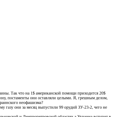
раины. Так что на 1$ американской помощи приходится 20$
нину, постаменты они оставляли целыми. Я, грешным делом,
краинского неофашизма?
му газу они за месяц выпустили 99 орудий ЗУ-23-2, чего не
арьковской и Днепропетровской областях,а Украина вступит в