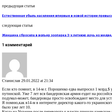
предыдущая статья
Естественная убыль населения впервые в новой истории превыс
следующая статья
Женщина сбросила в вольер зоопарка 3-х летнюю дочь но медвед
1 комментарий
Станислав
29.01.2022 at 21:34
Если кто помнит, в 14-м г. Порошенко едва выпросил 1 млрд.
путинской. Уже 7 лет вся бандеровская армия ездит на россий
подумал-может, бандеровцы просто освобождают место для ус
Я помню,как в14-м в интернете директор какого-то украинского
было уже лет 10.
Когда на Украине после переворота к власти пришли киевские 