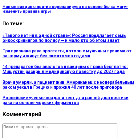
Новые вакцины против коронавируса на основе белка могут
изменить правила игры
По теме:
«Такого нет ни в одной стране»: Россия предлагает семь
онкоскринингов по полису — и мало кто об этом знает
Три признака рака простаты, которые мужчины принимают
за норму и живут без симптомов годами
14 препаратов без аналогов и вакцины от рака бесплатно:
Мишустин раскрыл медицинскую повестку до 2027 года
Врачи умерли, а пациент жив: Американец с неоперабельным
раком уехал в Грецию и прожил 40 лет после приговора
Российские ученые создали тест для ранней диагностики
рака на основе морских ферментов
Комментарий