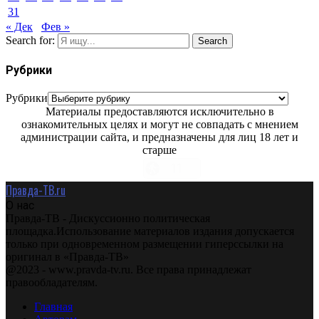
31
« Дек
Фев »
Search for:
Search
Рубрики
Рубрики
Материалы предоставляются исключительно в
ознакомительных целях и могут не совпадать с мнением
администрации сайта, и предназначены для лиц 18 лет и
старше
Правда-ТВ.ru
О нас
Правда-ТВ - Дискуссионно политическая
площадка.Использование материалов издания допускается
только при одновременном размещении гиперссылки на
оригинал в «Правда-ТВ»
@2023 - www.pravda-tv.ru. Все права принадлежат
правообладателям.
Главная