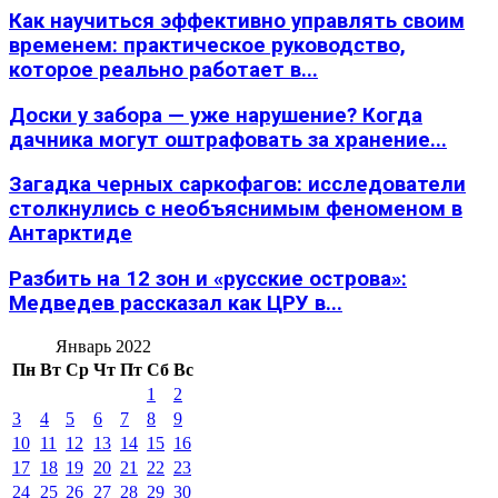
Как научиться эффективно управлять своим
временем: практическое руководство,
которое реально работает в...
Доски у забора — уже нарушение? Когда
дачника могут оштрафовать за хранение...
Загадка черных саркофагов: исследователи
столкнулись с необъяснимым феноменом в
Антарктиде
Разбить на 12 зон и «русские острова»:
Медведев рассказал как ЦРУ в...
Январь 2022
Пн
Вт
Ср
Чт
Пт
Сб
Вс
1
2
3
4
5
6
7
8
9
10
11
12
13
14
15
16
17
18
19
20
21
22
23
24
25
26
27
28
29
30