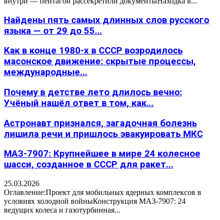
внутри — пентагон рассекретили документыНаходка в...
Найдены пять самых длинных слов русского
языка — от 29 до 55...
Как в конце 1980-х в СССР возродилось
масонское движение: скрытые процессы,
международные...
Почему в детстве лето длилось вечно:
Учёный нашёл ответ в том, как...
Астронавт признался, загадочная болезнь
лишила речи и пришлось эвакуировать МКС
МАЗ-7907: Крупнейшее в мире 24 колесное
шасси, созданное в СССР для ракет...
25.03.2026
Оглавление:Проект для мобильных ядерных комплексов в
условиях холодной войныКонструкция МАЗ-7907: 24
ведущих колеса и газотурбинная...