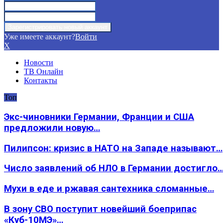
Уже имеете аккаунт?
Войти
X
Новости
ТВ Онлайн
Контакты
Топ
Экс-чиновники Германии, Франции и США
предложили новую…
Пилипсон: кризис в НАТО на Западе называют…
Число заявлений об НЛО в Германии достигло
Мухи в еде и ржавая сантехника сломанные…
В зону СВО поступит новейший боеприпас
«Куб-10МЭ»…