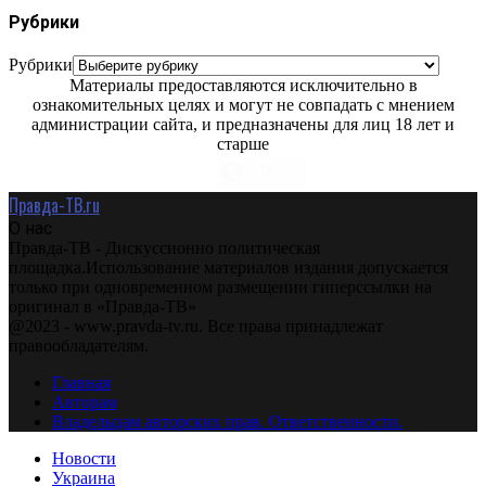
Рубрики
Рубрики
Материалы предоставляются исключительно в
ознакомительных целях и могут не совпадать с мнением
администрации сайта, и предназначены для лиц 18 лет и
старше
Правда-ТВ.ru
О нас
Правда-ТВ - Дискуссионно политическая
площадка.Использование материалов издания допускается
только при одновременном размещении гиперссылки на
оригинал в «Правда-ТВ»
@2023 - www.pravda-tv.ru. Все права принадлежат
правообладателям.
Главная
Авторам
Владельцам авторских прав. Ответственности.
Новости
Украина