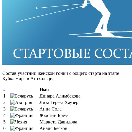
Состав участниц женской гонки с общего старта на этапе
Кубка мира в Антхольце.
#
Имя
1
Динара Алимбекова
2
Лиза Тереза Хаузер
3
Анна Сола
4
Жюстин Бреза
5
Маркета Давидова
6
Анаис Бескон