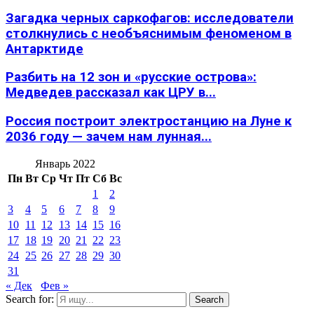
Загадка черных саркофагов: исследователи
столкнулись с необъяснимым феноменом в
Антарктиде
Разбить на 12 зон и «русские острова»:
Медведев рассказал как ЦРУ в...
Россия построит электростанцию на Луне к
2036 году — зачем нам лунная...
Январь 2022
Пн
Вт
Ср
Чт
Пт
Сб
Вс
1
2
3
4
5
6
7
8
9
10
11
12
13
14
15
16
17
18
19
20
21
22
23
24
25
26
27
28
29
30
31
« Дек
Фев »
Search for:
Search