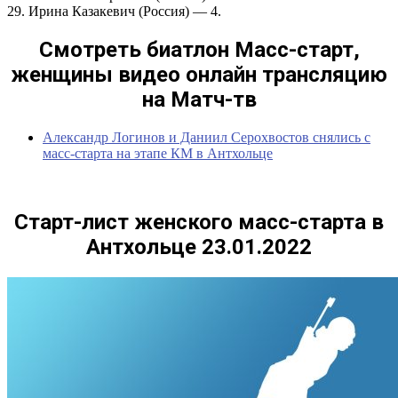
29. Ирина Казакевич (Россия) — 4.
Смотреть биатлон Масс-старт,
женщины видео онлайн трансляцию
на Матч-тв
Александр Логинов и Даниил Серохвостов снялись с
масс-старта на этапе КМ в Антхольце
Старт-лист женского масс-старта в
Антхольце 23.01.2022