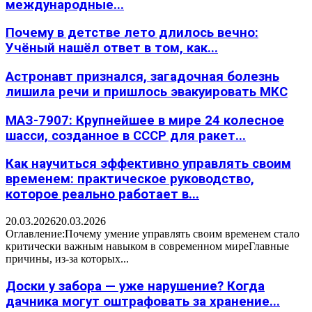
международные...
Почему в детстве лето длилось вечно:
Учёный нашёл ответ в том, как...
Астронавт признался, загадочная болезнь
лишила речи и пришлось эвакуировать МКС
МАЗ-7907: Крупнейшее в мире 24 колесное
шасси, созданное в СССР для ракет...
Как научиться эффективно управлять своим
временем: практическое руководство,
которое реально работает в...
20.03.2026
20.03.2026
Оглавление:Почему умение управлять своим временем стало
критически важным навыком в современном миреГлавные
причины, из-за которых...
Доски у забора — уже нарушение? Когда
дачника могут оштрафовать за хранение...