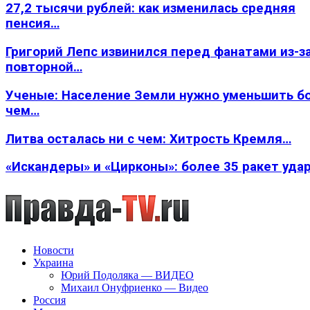
27,2 тысячи рублей: как изменилась средняя
пенсия…
Григорий Лепс извинился перед фанатами из-з
повторной…
Ученые: Население Земли нужно уменьшить б
чем…
Литва осталась ни с чем: Хитрость Кремля…
«Искандеры» и «Цирконы»: более 35 ракет уда
Новости
Украина
Юрий Подоляка — ВИДЕО
Михаил Онуфриенко — Видео
Россия