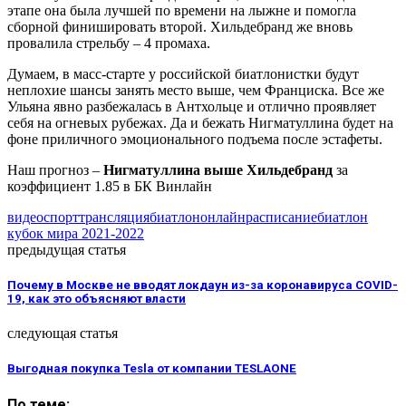
этапе она была лучшей по времени на лыжне и помогла
сборной финишировать второй. Хильдебранд же вновь
провалила стрельбу – 4 промаха.
Думаем, в масс-старте у российской биатлонистки будут
неплохие шансы занять место выше, чем Франциска. Все же
Ульяна явно разбежалась в Антхольце и отлично проявляет
себя на огневых рубежах. Да и бежать Нигматуллина будет на
фоне приличного эмоционального подъема после эстафеты.
Наш прогноз –
Нигматуллина выше Хильдебранд
за
коэффициент 1.85 в БК Винлайн
видео
спорт
трансляция
биатлон
онлайн
расписание
биатлон
кубок мира 2021-2022
предыдущая статья
Почему в Москве не вводят локдаун из-за коронавируса COVID-
19, как это объясняют власти
следующая статья
Выгодная покупка Tesla от компании TESLAONE
По теме: