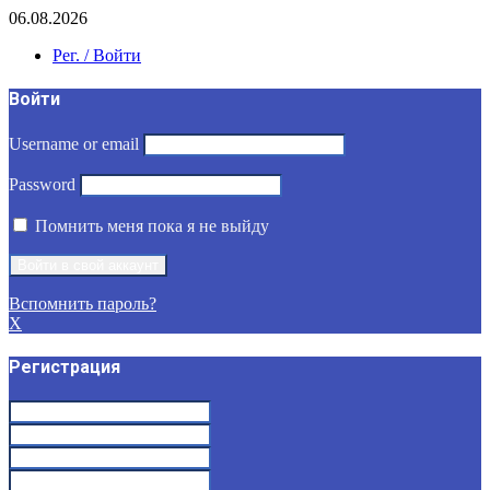
06.08.2026
Рег. / Войти
Войти
Username or email
Password
Помнить меня пока я не выйду
Вспомнить пароль?
X
Регистрация