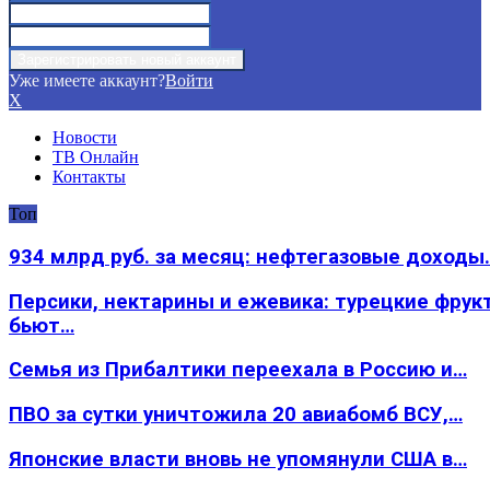
Уже имеете аккаунт?
Войти
X
Новости
ТВ Онлайн
Контакты
Топ
934 млрд руб. за месяц: нефтегазовые доходы
Персики, нектарины и ежевика: турецкие фрук
бьют…
Семья из Прибалтики переехала в Россию и…
ПВО за сутки уничтожила 20 авиабомб ВСУ,…
Японские власти вновь не упомянули США в…