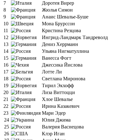
7
Доротея Вирер
8
Жюлья Симон
9
Анаис Шевалье-Буше
10
Мона Брурссон
11
Кристина Резцова
12
Ингрид-Ландмарк Тандреволд
13
Дениз Херрманн
14
Ульяна Нигматуллина
15
Ванесса Фогт
16
Джессика Йислова
17
Лотте Ли
18
Светлана Миронова
19
Тирил Экхофф
20
Лиза Виттоцци
21
Хлое Шевалье
22
Ирина Казакевич
23
Мари Эдер
24
Юлия Джима
25
Валерия Васнецова
26
Клэр Иган