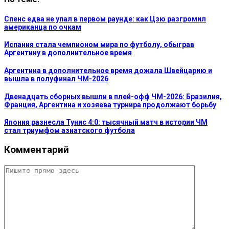
Спенс едва не упал в первом раунде: как Цзю разгромил
американца по очкам
Испания стала чемпионом мира по футболу, обыграв
Аргентину в дополнительное время
Аргентина в дополнительное время дожала Швейцарию и
вышла в полуфинал ЧМ-2026
Двенадцать сборных вышли в плей-офф ЧМ-2026: Бразилия,
Франция, Аргентина и хозяева турнира продолжают борьбу
Япония разнесла Тунис 4:0: тысячный матч в истории ЧМ
стал триумфом азиатского футбола
Комментарий