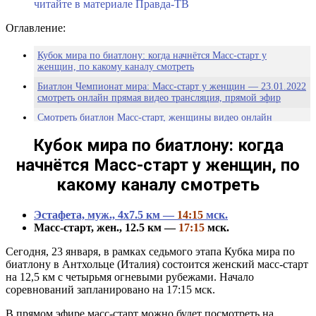
читайте в материале Правда-ТВ
Оглавление:
Кубок мира по биатлону: когда начнётся Масс-старт у
женщин, по какому каналу смотреть
Биатлон Чемпионат мира: Масс-старт у женщин — 23.01.2022
смотреть онлайн прямая видео трансляция, прямой эфир
Смотреть биатлон Масс-старт, женщины видео онлайн
трансляцию на Матч-тв
Кубок мира по биатлону: когда
Старт-лист женского масс-старта в Антхольце 23.01.2022
начнётся Масс-старт
у
женщин
, по
Биатлон. Кубок мира. Прогноз на женский масс-старт в
Антхольце
какому каналу смотреть
Прогноз на биатлон: женский масс-старт на Кубке мира в
Антхольце (23.01.2022)
Эстафета, муж., 4х7.5 км —
14:15
мск.
Масс-старт, жен., 12.5 км —
17:15
мск.
Сегодня, 23 января, в рамках седьмого этапа Кубка мира по
биатлону в Антхольце (Италия) состоится женский масс-старт
на 12,5 км с четырьмя огневыми рубежами. Начало
соревнований запланировано на 17:15 мск.
В прямом эфире масс-старт можно будет посмотреть на