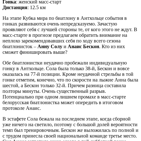
Гонка
: женский масс-старт
Дистанция
: 12.5 км
На этапе Кубка мира по биатлону в Антхольце события в
гонках развиваются очень непредсказуемо. Зачастую
проявляют себя с лучшей стороны те, от кого этого не ждут. В
масс-старте в прогнозе предлагаем обратить внимание на
неплохо зарекомендовавших себя по ходу всего сезона
биатлонисток –
Анну Солу
и
Анаис Бескон
. Кто из них
сможет финишировать выше?
Обе биатлонистки неудачно пробежали индивидуальную
гонку в Антхольце. Сола была только 38-й, Бескон и вовсе
оказалась на 77-й позиции. Кроме неудачной стрельбы в той
гонке отметим, конечно, что по скорости на лыжне Анна была
шестой, а Бескон только 32-й. Причем разница составила
полторы минуты. Очень существенный разрыв.
Потенциально при одном лишнем промахе в масс-старте
белорусская биатлонистка может опередить в итоговом
протоколе Анаис.
В эстафете Сола бежала на последнем этапе, когда сборной
уже ничего на светило, поэтому с большой долей вероятности
темп был тренировочным. Бескон же выложилась по полной и
с трудом принесла своей национальной команде третье место.