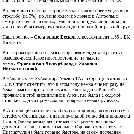
Сил Анаис затратила очень много в той субботней гонке.
В целом по сезону на стороне Бескон только преимущество в
стрельбе (на 5%), но Анна ходом по лыжне в Антхольце
смотрится очень неплохо, судя по индивидуальной гонке, и
явно способна отыграть ногами один лишний штрафной круг.
Наш прогноз –
Сола выше Бескон
за коэффициент 1.65 в БК
Винлайн
Во втором прогнозе на масс-старт рекомендуем обратить на
немецко-российское противостояние на лыжне
между
Франциской Хильдебранд
и
Ульяной
Нигматуллиной
.
В общем зачете Кубка мира Ульяна 17-я, а Франциска только
36-я. Стоит отметить, что в этом году немка еще ни разу не
бежала масс-старт, в то время как Ульяна достойно себя
проявила в этой дисциплине в Анси, где была на седьмой
строчке с одним промахом на четырех огневых рубежах.
В Антхольце биатлонистки бежали индивидуальную гонку и
эстафету. Франциска в индивидуальной гонке финишировала
15-й, а Ульяна заняла десятое место. Причем россиянка
допустила на два промаха меньше. Однако в эстафете уже
Нигматуллина была гораздо быстрее, на своем последнем