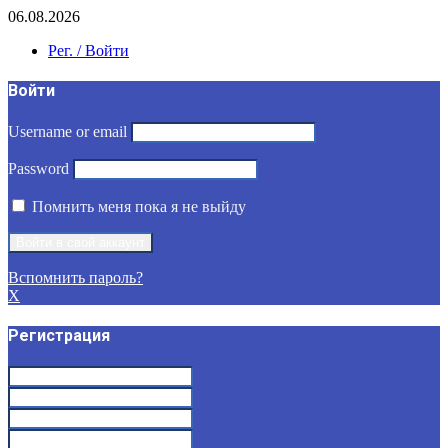
06.08.2026
Рег. / Войти
Войти
Username or email
Password
Помнить меня пока я не выйду
Вспомнить пароль?
X
Регистрация