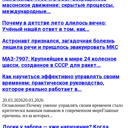
масонское движение: скрытые процессы,
международные...
Почему в детстве лето длилось вечно:
Учёный нашёл ответ в том, как...
Астронавт признался, загадочная болезнь
лишила речи и пришлось эвакуировать МКС
МАЗ-7907: Крупнейшее в мире 24 колесное
шасси, созданное в СССР для ракет...
Как научиться эффективно управлять своим
временем: практическое руководство,
которое реально работает в...
20.03.2026
20.03.2026
Оглавление:Почему умение управлять своим временем стало
критически важным навыком в современном миреГлавные
причины, из-за которых...
Доски у забора — уже нарушение? Когда