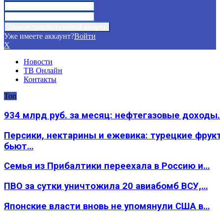
Уже имеете аккаунт?
Войти
X
Новости
ТВ Онлайн
Контакты
Топ
934 млрд руб. за месяц: нефтегазовые доходы
Персики, нектарины и ежевика: турецкие фрук
бьют…
Семья из Прибалтики переехала в Россию и…
ПВО за сутки уничтожила 20 авиабомб ВСУ,…
Японские власти вновь не упомянули США в…