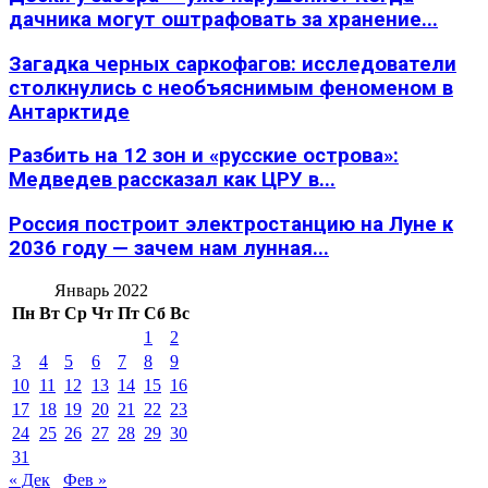
дачника могут оштрафовать за хранение...
Загадка черных саркофагов: исследователи
столкнулись с необъяснимым феноменом в
Антарктиде
Разбить на 12 зон и «русские острова»:
Медведев рассказал как ЦРУ в...
Россия построит электростанцию на Луне к
2036 году — зачем нам лунная...
Январь 2022
Пн
Вт
Ср
Чт
Пт
Сб
Вс
1
2
3
4
5
6
7
8
9
10
11
12
13
14
15
16
17
18
19
20
21
22
23
24
25
26
27
28
29
30
31
« Дек
Фев »