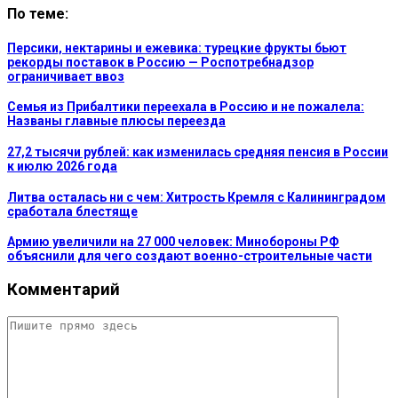
По теме:
Персики, нектарины и ежевика: турецкие фрукты бьют
рекорды поставок в Россию — Роспотребнадзор
ограничивает ввоз
Семья из Прибалтики переехала в Россию и не пожалела:
Названы главные плюсы переезда
27,2 тысячи рублей: как изменилась средняя пенсия в России
к июлю 2026 года
Литва осталась ни с чем: Хитрость Кремля с Калининградом
сработала блестяще
Армию увеличили на 27 000 человек: Минобороны РФ
объяснили для чего создают военно-строительные части
Комментарий