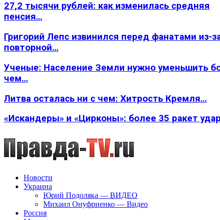
27,2 тысячи рублей: как изменилась средняя
пенсия…
Григорий Лепс извинился перед фанатами из-з
повторной…
Ученые: Население Земли нужно уменьшить б
чем…
Литва осталась ни с чем: Хитрость Кремля…
«Искандеры» и «Цирконы»: более 35 ракет уда
Новости
Украина
Юрий Подоляка — ВИДЕО
Михаил Онуфриенко — Видео
Россия