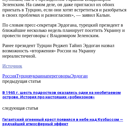
Зеленским. На самом деле, он даже пригласил их обоих
приехать в Турцию, если они хотят встретиться и разобраться
в своих проблемах и разногласиях», — заявил Калын.
По словам пресс-секретаря Эрдогана, турецкий президент в
ближайшие несколько недель планирует посетить Украину и
провести переговоры с Владимиром Зеленским.
Ранее президент Турции Реджеп Тайип Эрдоган назвал
возможность «вторжения» России на Украину
нереалистичной.
Источник
Россия
Турция
украина
переговоры
Эрдоган
предыдущая статья
В 1965 г. шесть подростков оказались одни на необитаемом
острове. История про настоящих «робинзонов»
следующая статья
Гигантский огненный крест появился в небе над Кузбассом —
редчайший атмосферный эффект