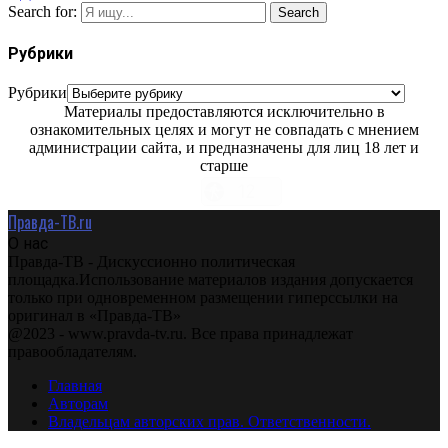
Search for:
Search
Рубрики
Рубрики
Материалы предоставляются исключительно в
ознакомительных целях и могут не совпадать с мнением
администрации сайта, и предназначены для лиц 18 лет и
старше
Правда-ТВ.ru
О нас
Правда-ТВ - Дискуссионно политическая
площадка.Использование материалов издания допускается
только при одновременном размещении гиперссылки на
оригинал в «Правда-ТВ»
@2023 - www.pravda-tv.ru. Все права принадлежат
правообладателям.
Главная
Авторам
Владельцам авторских прав. Ответственности.