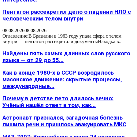
Пентагон рассекретил дело о падении НЛО с
человеческим телом внутри
08.08.2026
08.08.2026
Оглавление:В Бразилии в 1963 году упала сфера с телом
внутри — пентагон рассекретили документыНаходка в...
Найдены пять самых длинных слов русского
языка — от 29 до 55...
Как в конце 1980-х в СССР возродилось
масонское движение: скрытые процессы,
международные...
Почему в детстве лето длилось вечно:
Учёный нашёл ответ в том, как...
Астронавт признался, загадочная болезнь
лишила речи и пришлось эвакуировать МКС
МАЗ-7907: Крупнейшее в мире 24 колесное