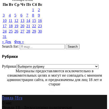
Пн
Вт
Ср
Чт
Пт
Сб
Вс
1
2
3
4
5
6
7
8
9
10
11
12
13
14
15
16
17
18
19
20
21
22
23
24
25
26
27
28
29
30
31
« Дек
Фев »
Search for:
Search
Рубрики
Рубрики
Материалы предоставляются исключительно в
ознакомительных целях и могут не совпадать с мнением
администрации сайта, и предназначены для лиц 18 лет и
старше
Правда-ТВ.ru
О нас
Правда-ТВ - Дискуссионно политическая