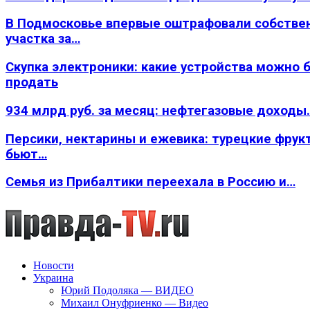
В Подмосковье впервые оштрафовали собстве
участка за…
Скупка электроники: какие устройства можно 
продать
934 млрд руб. за месяц: нефтегазовые доходы
Персики, нектарины и ежевика: турецкие фрук
бьют…
Семья из Прибалтики переехала в Россию и…
Новости
Украина
Юрий Подоляка — ВИДЕО
Михаил Онуфриенко — Видео