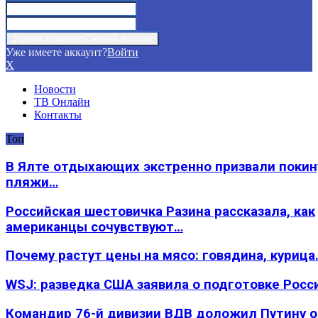
Уже имеете аккаунт?
Войти
X
Новости
ТВ Онлайн
Контакты
Топ
В Ялте отдыхающих экстренно призвали покин
пляжи…
Российская шестовичка Разина рассказала, как
американцы сочувствуют…
Почему растут цены на мясо: говядина, курица
WSJ: разведка США заявила о подготовке Росс
Командир 76-й дивизии ВДВ доложил Путину 