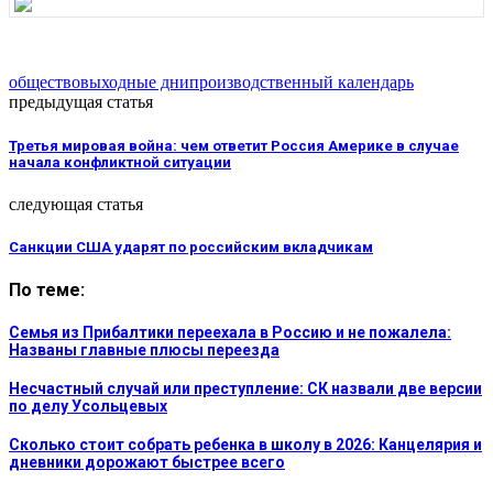
общество
выходные дни
производственный календарь
предыдущая статья
Третья мировая война: чем ответит Россия Америке в случае
начала конфликтной ситуации
следующая статья
Санкции США ударят по российским вкладчикам
По теме:
Семья из Прибалтики переехала в Россию и не пожалела:
Названы главные плюсы переезда
Несчастный случай или преступление: СК назвали две версии
по делу Усольцевых
Сколько стоит собрать ребенка в школу в 2026: Канцелярия и
дневники дорожают быстрее всего