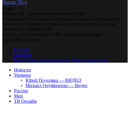
Правда-ТВ.ru
О нас
Правда-ТВ - Дискуссионно политическая
площадка.Использование материалов издания допускается
только при одновременном размещении гиперссылки на
оригинал в «Правда-ТВ»
@2023 - www.pravda-tv.ru. Все права принадлежат
правообладателям.
Главная
Авторам
Владельцам авторских прав. Ответственности.
Новости
Украина
Юрий Подоляка — ВИДЕО
Михаил Онуфриенко — Видео
Россия
Мир
ТВ Онлайн