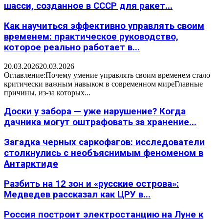
шасси, созданное в СССР для ракет...
Как научиться эффективно управлять своим
временем: практическое руководство,
которое реально работает в...
20.03.2026
20.03.2026
Оглавление:Почему умение управлять своим временем стало
критически важным навыком в современном миреГлавные
причины, из-за которых...
Доски у забора — уже нарушение? Когда
дачника могут оштрафовать за хранение...
Загадка черных саркофагов: исследователи
столкнулись с необъяснимым феноменом в
Антарктиде
Разбить на 12 зон и «русские острова»:
Медведев рассказал как ЦРУ в...
Россия построит электростанцию на Луне к