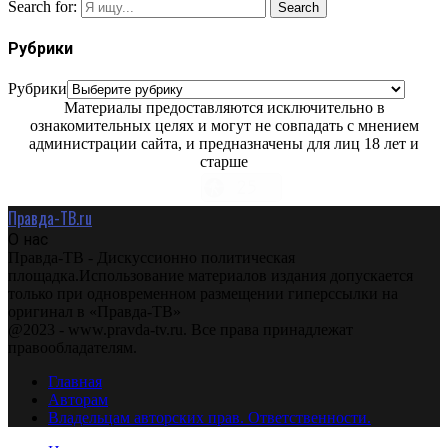
Search for:
Search
Рубрики
Рубрики
Материалы предоставляются исключительно в
ознакомительных целях и могут не совпадать с мнением
администрации сайта, и предназначены для лиц 18 лет и
старше
Правда-ТВ.ru
О нас
Правда-ТВ - Дискуссионно политическая
площадка.Использование материалов издания допускается
только при одновременном размещении гиперссылки на
оригинал в «Правда-ТВ»
@2023 - www.pravda-tv.ru. Все права принадлежат
правообладателям.
Главная
Авторам
Владельцам авторских прав. Ответственности.