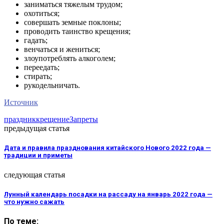
заниматься тяжелым трудом;
охотиться;
совершать земные поклоны;
проводить таинство крещения;
гадать;
венчаться и жениться;
злоупотреблять алкоголем;
переедать;
стирать;
рукодельничать.
Источник
праздник
крещение
Запреты
предыдущая статья
Дата и правила празднования китайского Нового 2022 года —
традиции и приметы
следующая статья
Лунный календарь посадки на рассаду на январь 2022 года —
что нужно сажать
По теме: