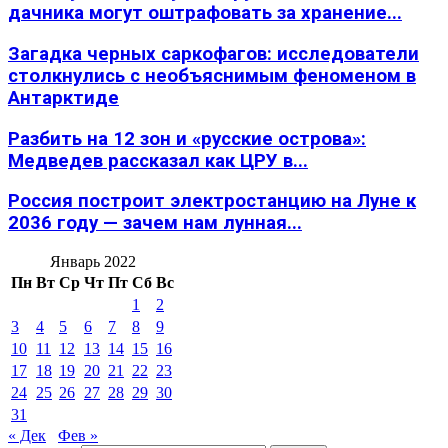
дачника могут оштрафовать за хранение...
Загадка черных саркофагов: исследователи
столкнулись с необъяснимым феноменом в
Антарктиде
Разбить на 12 зон и «русские острова»:
Медведев рассказал как ЦРУ в...
Россия построит электростанцию на Луне к
2036 году — зачем нам лунная...
Январь 2022
Пн
Вт
Ср
Чт
Пт
Сб
Вс
1
2
3
4
5
6
7
8
9
10
11
12
13
14
15
16
17
18
19
20
21
22
23
24
25
26
27
28
29
30
31
« Дек
Фев »