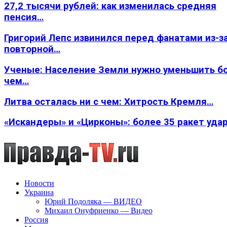
27,2 тысячи рублей: как изменилась средняя
пенсия…
Григорий Лепс извинился перед фанатами из-з
повторной…
Ученые: Население Земли нужно уменьшить б
чем…
Литва осталась ни с чем: Хитрость Кремля…
«Искандеры» и «Цирконы»: более 35 ракет уда
Новости
Украина
Юрий Подоляка — ВИДЕО
Михаил Онуфриенко — Видео
Россия