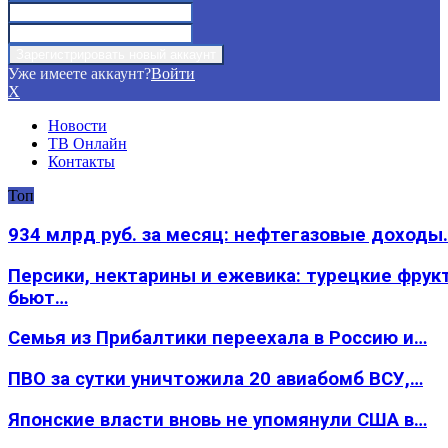
Уже имеете аккаунт?
Войти
X
Новости
ТВ Онлайн
Контакты
Топ
934 млрд руб. за месяц: нефтегазовые доходы
Персики, нектарины и ежевика: турецкие фрук
бьют…
Семья из Прибалтики переехала в Россию и…
ПВО за сутки уничтожила 20 авиабомб ВСУ,…
Японские власти вновь не упомянули США в…