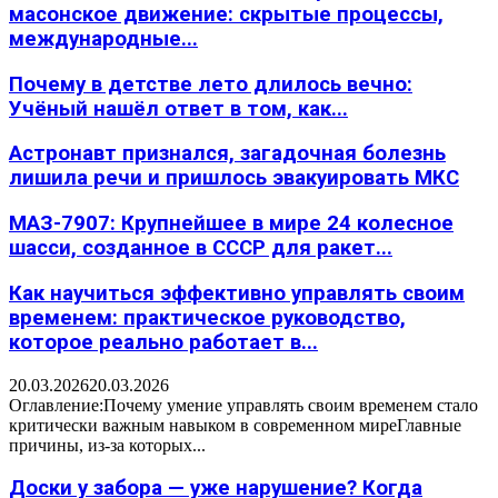
масонское движение: скрытые процессы,
международные...
Почему в детстве лето длилось вечно:
Учёный нашёл ответ в том, как...
Астронавт признался, загадочная болезнь
лишила речи и пришлось эвакуировать МКС
МАЗ-7907: Крупнейшее в мире 24 колесное
шасси, созданное в СССР для ракет...
Как научиться эффективно управлять своим
временем: практическое руководство,
которое реально работает в...
20.03.2026
20.03.2026
Оглавление:Почему умение управлять своим временем стало
критически важным навыком в современном миреГлавные
причины, из-за которых...
Доски у забора — уже нарушение? Когда