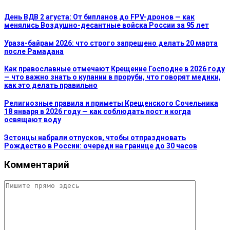
День ВДВ 2 агуста: От бипланов до FPV-дронов — как
менялись Воздушно-десантные войска России за 95 лет
Ураза-байрам 2026: что строго запрещено делать 20 марта
после Рамадана
Как православные отмечают Крещение Господне в 2026 году
— что важно знать о купании в проруби, что говорят медики,
как это делать правильно
Религиозные правила и приметы Крещенского Сочельника
18 января в 2026 году — как соблюдать пост и когда
освящают воду
Эстонцы набрали отпусков, чтобы отпраздновать
Рождество в России: очереди на границе до 30 часов
Комментарий