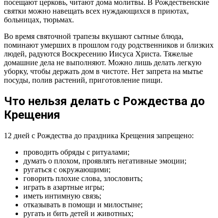
посещают церковь, читают дома молитвы. В Рождественские
святки можно навещать всех нуждающихся в приютах,
больницах, тюрьмах.
Во время святочной трапезы вкушают сытные блюда,
поминают умерших в прошлом году родственников и близких
людей, радуются Воскресению Иисуса Христа. Тяжелые
домашние дела не выполняют. Можно лишь делать легкую
уборку, чтобы держать дом в чистоте. Нет запрета на мытье
посуды, полив растений, приготовление пищи.
Что нельзя делать с Рождества до
Крещения
12 дней с Рождества до праздника Крещения запрещено:
проводить обряды с ритуалами;
думать о плохом, проявлять негативные эмоции;
ругаться с окружающими;
говорить плохие слова, злословить;
играть в азартные игры;
иметь интимную связь;
отказывать в помощи и милостыне;
ругать и бить детей и животных;