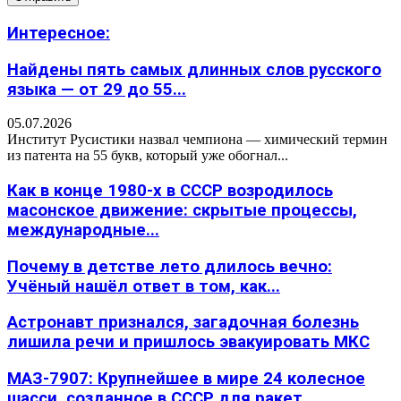
Интересное:
Найдены пять самых длинных слов русского
языка — от 29 до 55...
05.07.2026
Институт Русистики назвал чемпиона — химический термин
из патента на 55 букв, который уже обогнал...
Как в конце 1980-х в СССР возродилось
масонское движение: скрытые процессы,
международные...
Почему в детстве лето длилось вечно:
Учёный нашёл ответ в том, как...
Астронавт признался, загадочная болезнь
лишила речи и пришлось эвакуировать МКС
МАЗ-7907: Крупнейшее в мире 24 колесное
шасси, созданное в СССР для ракет...