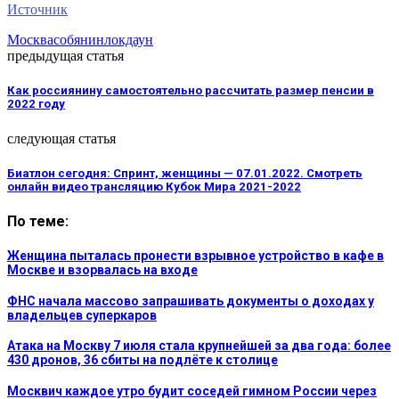
Источник
Москва
собянин
локдаун
предыдущая статья
Как россиянину самостоятельно рассчитать размер пенсии в
2022 году
следующая статья
Биатлон сегодня: Спринт, женщины — 07.01.2022. Смотреть
онлайн видео трансляцию Кубок Мира 2021-2022
По теме:
Женщина пыталась пронести взрывное устройство в кафе в
Москве и взорвалась на входе
ФНС начала массово запрашивать документы о доходах у
владельцев суперкаров
Атака на Москву 7 июля стала крупнейшей за два года: более
430 дронов, 36 сбиты на подлёте к столице
Москвич каждое утро будит соседей гимном России через