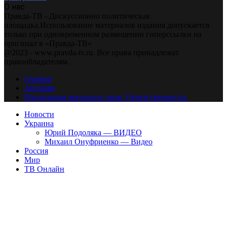
О нас
Правда-ТВ - Дискуссионно политическая
площадка.Использование материалов издания допускается
только при одновременном размещении гиперссылки на
оригинал в «Правда-ТВ»
@2023 - www.pravda-tv.ru. Все права принадлежат
правообладателям.
Главная
Авторам
Владельцам авторских прав. Ответственности.
Новости
Украина
Юрий Подоляка — ВИДЕО
Михаил Онуфриенко — Видео
Россия
Мир
ТВ Онлайн