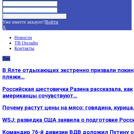
Уже имеете аккаунт?
Войти
X
Новости
ТВ Онлайн
Контакты
Топ
В Ялте отдыхающих экстренно призвали покин
пляжи…
Российская шестовичка Разина рассказала, как
американцы сочувствуют…
Почему растут цены на мясо: говядина, курица
WSJ: разведка США заявила о подготовке Росс
Командир 76-й дивизии ВДВ доложил Путину 