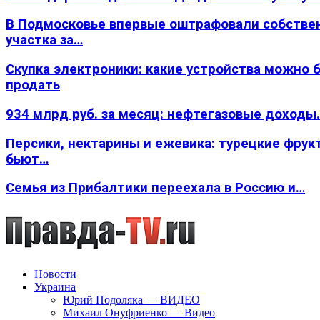
В Подмосковье впервые оштрафовали собстве
участка за…
Скупка электроники: какие устройства можно 
продать
934 млрд руб. за месяц: нефтегазовые доходы
Персики, нектарины и ежевика: турецкие фрук
бьют…
Семья из Прибалтики переехала в Россию и…
Новости
Украина
Юрий Подоляка — ВИДЕО
Михаил Онуфриенко — Видео