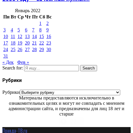
Январь 2022
Пн
Вт
Ср
Чт
Пт
Сб
Вс
1
2
3
4
5
6
7
8
9
10
11
12
13
14
15
16
17
18
19
20
21
22
23
24
25
26
27
28
29
30
31
« Дек
Фев »
Search for:
Search
Рубрики
Рубрики
Материалы предоставляются исключительно в
ознакомительных целях и могут не совпадать с мнением
администрации сайта, и предназначены для лиц 18 лет и
старше
Правда-ТВ.ru