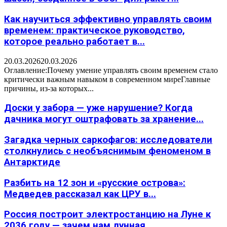
Как научиться эффективно управлять своим
временем: практическое руководство,
которое реально работает в...
20.03.2026
20.03.2026
Оглавление:Почему умение управлять своим временем стало
критически важным навыком в современном миреГлавные
причины, из-за которых...
Доски у забора — уже нарушение? Когда
дачника могут оштрафовать за хранение...
Загадка черных саркофагов: исследователи
столкнулись с необъяснимым феноменом в
Антарктиде
Разбить на 12 зон и «русские острова»:
Медведев рассказал как ЦРУ в...
Россия построит электростанцию на Луне к
2036 году — зачем нам лунная...