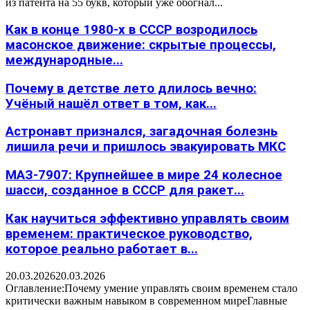
из патента на 55 букв, который уже обогнал...
Как в конце 1980-х в СССР возродилось
масонское движение: скрытые процессы,
международные...
Почему в детстве лето длилось вечно:
Учёный нашёл ответ в том, как...
Астронавт признался, загадочная болезнь
лишила речи и пришлось эвакуировать МКС
МАЗ-7907: Крупнейшее в мире 24 колесное
шасси, созданное в СССР для ракет...
Как научиться эффективно управлять своим
временем: практическое руководство,
которое реально работает в...
20.03.2026
20.03.2026
Оглавление:Почему умение управлять своим временем стало
критически важным навыком в современном миреГлавные