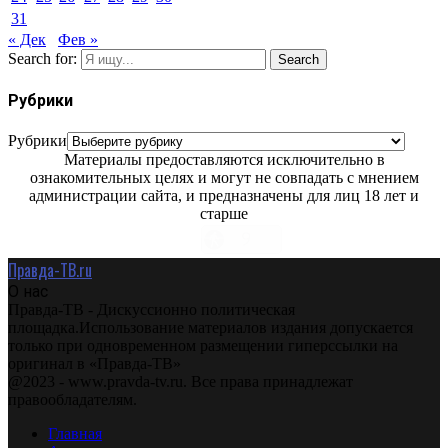
31
« Дек
Фев »
Search for:
Search
Рубрики
Рубрики
Материалы предоставляются исключительно в
ознакомительных целях и могут не совпадать с мнением
администрации сайта, и предназначены для лиц 18 лет и
старше
Правда-ТВ.ru
О нас
Правда-ТВ - Дискуссионно политическая
площадка.Использование материалов издания допускается
только при одновременном размещении гиперссылки на
оригинал в «Правда-ТВ»
@2023 - www.pravda-tv.ru. Все права принадлежат
правообладателям.
Главная