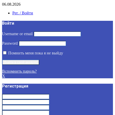
06.08.2026
Рег. / Войти
Войти
Username or email
Password
Помнить меня пока я не выйду
Вспомнить пароль?
X
Регистрация