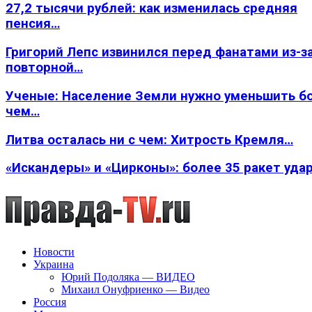
27,2 тысячи рублей: как изменилась средняя
пенсия…
Григорий Лепс извинился перед фанатами из-з
повторной…
Ученые: Население Земли нужно уменьшить б
чем…
Литва осталась ни с чем: Хитрость Кремля…
«Искандеры» и «Цирконы»: более 35 ракет уда
Новости
Украина
Юрий Подоляка — ВИДЕО
Михаил Онуфриенко — Видео
Россия