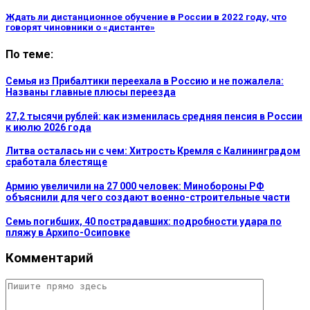
Ждать ли дистанционное обучение в России в 2022 году, что
говорят чиновники о «дистанте»
По теме:
Семья из Прибалтики переехала в Россию и не пожалела:
Названы главные плюсы переезда
27,2 тысячи рублей: как изменилась средняя пенсия в России
к июлю 2026 года
Литва осталась ни с чем: Хитрость Кремля с Калининградом
сработала блестяще
Армию увеличили на 27 000 человек: Минобороны РФ
объяснили для чего создают военно-строительные части
Семь погибших, 40 пострадавших: подробности удара по
пляжу в Архипо-Осиповке
Комментарий