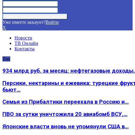
Уже имеете аккаунт?
Войти
X
Новости
ТВ Онлайн
Контакты
Топ
934 млрд руб. за месяц: нефтегазовые доходы
Персики, нектарины и ежевика: турецкие фрук
бьют…
Семья из Прибалтики переехала в Россию и…
ПВО за сутки уничтожила 20 авиабомб ВСУ,…
Японские власти вновь не упомянули США в…