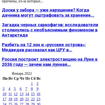
причины, из-за которых...
Доски у забора — уже нарушение? Когда
дачника могут оштрафовать за хранение...
Загадка черных саркофагов: исследователи
столкнулись с необъяснимым феноменом в
Антарктиде
Разбить на 12 зон и «русские острова»:
Медведев рассказал как ЦРУ в...
Россия построит электростанцию на Луне к
2036 году — зачем нам лунная...
Январь 2022
Пн
Вт
Ср
Чт
Пт
Сб
Вс
1
2
3
4
5
6
7
8
9
10
11
12
13
14
15
16
17
18
19
20
21
22
23
24
25
26
27
28
29
30