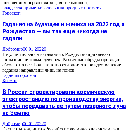
появлением первой звезды, возвещающей,...
рождество
приметы
Сочельник
народные приметы
Гороскоп
Гадания на будущее и жениха на 2022 год в
Рождество — вы так еще никогда не
гадали!
Добромир
06.01.2022
0
Не удивительно, что гадания в Рождество привлекают
внимание не только девушек. Различные обряды проводят
абсолютно все. Большинство считают, что рождественские
гадания направлены лишь на поиск...
гадания
гороскоп
Космос
В России спроектировали космическую
электростанцию по производству энергии,
чтобы передавать её путём лазерного луча
на Землю
Добромир
06.01.2022
0
Эксперты холдинга «Российские космические системы» в