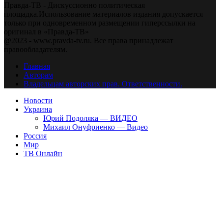
Правда-ТВ - Дискуссионно политическая
площадка.Использование материалов издания допускается
только при одновременном размещении гиперссылки на
оригинал в «Правда-ТВ»
@2023 - www.pravda-tv.ru. Все права принадлежат
правообладателям.
Главная
Авторам
Владельцам авторских прав. Ответственности.
Новости
Украина
Юрий Подоляка — ВИДЕО
Михаил Онуфриенко — Видео
Россия
Мир
ТВ Онлайн