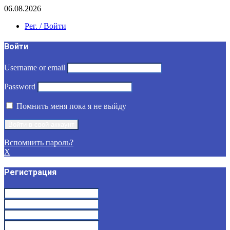
06.08.2026
Рег. / Войти
Войти
Username or email
Password
Помнить меня пока я не выйду
Вспомнить пароль?
X
Регистрация