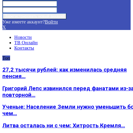
Уже имеете аккаунт?
Войти
X
Новости
ТВ Онлайн
Контакты
Топ
27,2 тысячи рублей: как изменилась средняя
пенсия…
Григорий Лепс извинился перед фанатами из-з
повторной…
Ученые: Население Земли нужно уменьшить б
чем…
Литва осталась ни с чем: Хитрость Кремля…