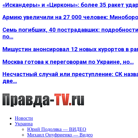
«Искандеры» и «Цирконы»: более 35 ракет уда
Армию увеличили на 27 000 человек: Минобор
Семь погибших, 40 пострадавших: подробности
по…
Мишустин анонсировал 12 новых курортов в р
Москва готова к переговорам по Украине, но…
Несчастный случай или преступление: СК назв
две…
Новости
Украина
Юрий Подоляка — ВИДЕО
Михаил Онуфриенко — Видео