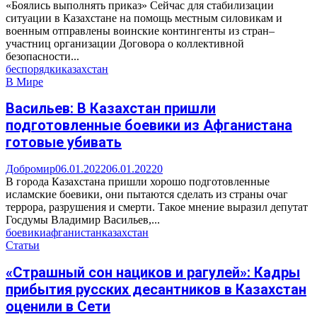
«Боялись выполнять приказ» Сейчас для стабилизации
ситуации в Казахстане на помощь местным силовикам и
военным отправлены воинские контингенты из стран–
участниц организации Договора о коллективной
безопасности...
беспорядки
казахстан
В Мире
Васильев: В Казахстан пришли
подготовленные боевики из Афганистана
готовые убивать
Добромир
06.01.2022
06.01.2022
0
В города Казахстана пришли хорошо подготовленные
исламские боевики, они пытаются сделать из страны очаг
террора, разрушения и смерти. Такое мнение выразил депутат
Госдумы Владимир Васильев,...
боевики
афганистан
казахстан
Статьи
«Страшный сон нациков и рагулей»: Кадры
прибытия русских десантников в Казахстан
оценили в Сети