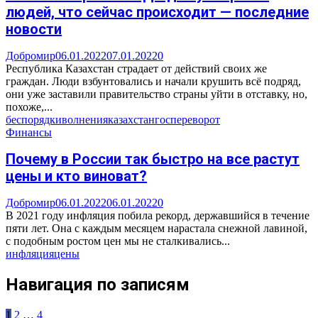
людей, что сейчас происходит — последние
новости
Добромир
06.01.2022
07.01.2022
0
Республика Казахстан страдает от действий своих же
граждан. Люди взбунтовались и начали крушить всё подряд,
они уже заставили правительство страны уйти в отставку, но,
похоже,...
беспорядки
волнения
казахстан
госпереворот
Финансы
Почему в России так быстро на все растут
цены и кто виноват?
Добромир
06.01.2022
06.01.2022
0
В 2021 году инфляция побила рекорд, державшийся в течение
пяти лет. Она с каждым месяцем нарастала снежной лавиной,
с подобным ростом цен мы не сталкивались...
инфляция
цены
Навигация по записям
1
2
…
4