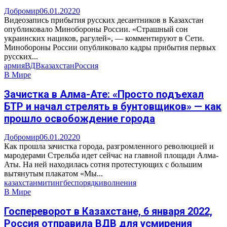
Добромир
06.01.2022
0
Видеозапись прибытия русских десантников в Казахстан
опубликовало Минобороны России. «Страшный сон
украинских нациков, рагулей», — комментируют в Сети.
Минобороны России опубликовало кадры прибытия первых
русских...
армия
ВДВ
казахстан
Россия
В Мире
Зачистка в Алма-Ате: «Просто подъехал
БТР и начал стрелять в бунтовщиков» — как
прошло освобождение города
Добромир
06.01.2022
0
Как прошла зачистка города, разгромленного революцией и
мародерами Стрельба идет сейчас на главной площади Алма-
Аты. На ней находилась сотня протестующих с большим
вытянутым плакатом «Мы...
казахстан
митинг
беспорядки
волнения
В Мире
Госпереворот в Казахстане, 6 января 2022,
Россия отправила ВДВ для усмирения