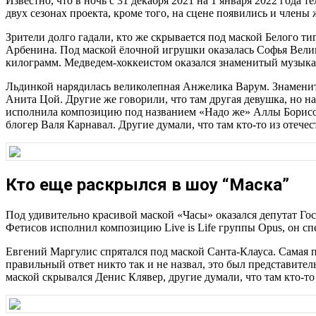
Известно, что в ночь с 31 декабря 2021 на 1 января 2022 год
двух сезонах проекта, кроме того, на сцене появились и члены
Зрители долго гадали, кто же скрывается под маской Белого 
Арбенина. Под маской ёлочной игрушки оказалась Софья Велика
килограмм. Медведем-хоккеистом оказался знаменитый музык
Льдинкой нарядилась великолепная Анжелика Варум. Знаменита
Анита Цой. Другие же говорили, что там другая девушка, но 
исполнила композицию под названием «Надо же» Аллы Борисов
блогер Валя Карнавал. Другие думали, что там кто-то из отеч
Кто еще раскрылся в шоу “Маска”
Под удивительно красивой маской «Часы» оказался депутат Го
Фетисов исполнил композицию Live is Life группы Opus, он спе
Евгений Маргулис спрятался под маской Санта-Клауса. Самая 
правильный ответ никто так и не назвал, это был представит
маской скрывался Денис Клявер, другие думали, что там кто-то