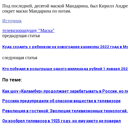
Под последней, десятой маской Мандарина, был Кирилл Андрее
секрет маски Мандарина по нотам.
Источник
телевизор
шоу
шоу "Маска"
предыдущая статья
Куда сходить с ребенком на новогодние каникулы 2022 года в М
следующая статья
Кто победил в розыгрыше одного миллиарда рублей 1 января 202
По теме:
Как шоу «Каламбур» продолжает зарабатывать в России, но п
Россиян предупредили об опасном веществе в телевизоре
Революция в гостиной: Эволюция телевизионных технологий,
Он изобрел телевизор в 1925 году, но ему никто не поверил