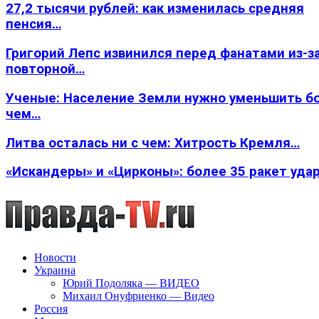
27,2 тысячи рублей: как изменилась средняя
пенсия…
Григорий Лепс извинился перед фанатами из-з
повторной…
Ученые: Население Земли нужно уменьшить б
чем…
Литва осталась ни с чем: Хитрость Кремля…
«Искандеры» и «Цирконы»: более 35 ракет уда
Новости
Украина
Юрий Подоляка — ВИДЕО
Михаил Онуфриенко — Видео
Россия