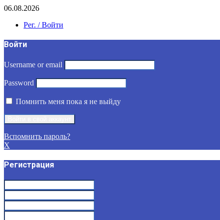
06.08.2026
Рег. / Войти
Войти
Username or email
Password
Помнить меня пока я не выйду
Вспомнить пароль?
X
Регистрация