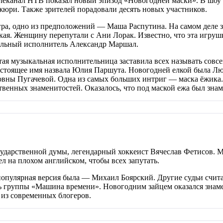
а телеканал НТВ показал новый эпизод «Новогодней маски». В шо
 жюри. Также зрителей порадовали десять новых участников.
тигра, одно из предположений — Маша Распутина. На самом деле
я. Женщину перепутали с Ани Лорак. Известно, что эта игрушка
альный исполнитель Александр Маршал.
я музыкальная исполнительница заставила всех называть совсем
настоящее имя назвала Юлия Паршута. Новогодней елкой была Лю
ны Пугачевой. Одна из самых больших интриг — маска ёжика. Р
ественных знаменитостей. Оказалось, что под маской ежа был зн
сударственной думы, легендарный хоккеист Вячеслав Фетисов. 
л на плохом английском, чтобы всех запутать.
популярная версия была — Михаил Боярский. Другие судьи счита
ель группы «Машина времени». Новогодним зайцем оказался зна
 из современных блогеров.