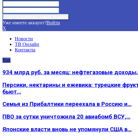
Уже имеете аккаунт?
Войти
X
Новости
ТВ Онлайн
Контакты
Топ
934 млрд руб. за месяц: нефтегазовые доходы
Персики, нектарины и ежевика: турецкие фрук
бьют…
Семья из Прибалтики переехала в Россию и…
ПВО за сутки уничтожила 20 авиабомб ВСУ,…
Японские власти вновь не упомянули США в…