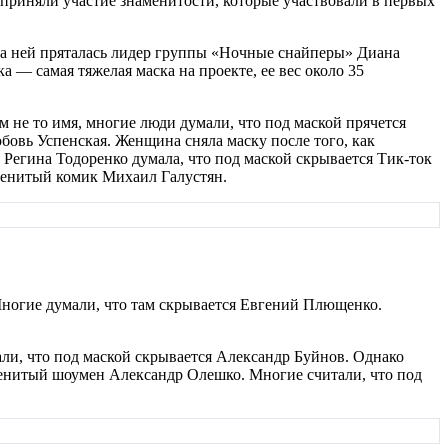
у приняли участие знаменитости, которые участвовали в первых
 за ней пряталась лидер группы «Ночные снайперы» Диана
 — самая тяжелая маска на проекте, ее вес около 35
 не то имя, многие люди думали, что под маской прячется
бовь Успенская. Женщина сняла маску после того, как
егина Тодоренко думала, что под маской скрывается Тик-ток
аменитый комик Михаил Галустян.
Многие думали, что там скрывается Евгений Плющенко.
ли, что под маской скрывается Александр Буйнов. Однако
менитый шоумен Александр Олешко. Многие считали, что под