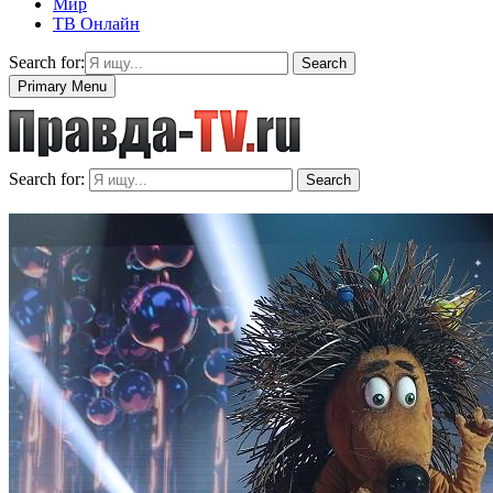
Мир
ТВ Онлайн
Search for:
Search
Primary Menu
Search for:
Search