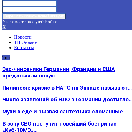
Уже имеете аккаунт?
Войти
X
Новости
ТВ Онлайн
Контакты
Топ
Экс-чиновники Германии, Франции и США
предложили новую…
Пилипсон: кризис в НАТО на Западе называют…
Число заявлений об НЛО в Германии достигло
Мухи в еде и ржавая сантехника сломанные…
В зону СВО поступит новейший боеприпас
«Куб-10МЭ»…