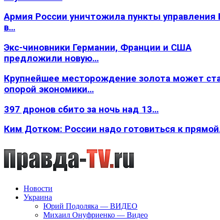
Армия России уничтожила пункты управления
в…
Экс-чиновники Германии, Франции и США
предложили новую…
Крупнейшее месторождение золота может ст
опорой экономики…
397 дронов сбито за ночь над 13…
Ким Дотком: России надо готовиться к прямо
Новости
Украина
Юрий Подоляка — ВИДЕО
Михаил Онуфриенко — Видео