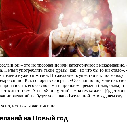
селенной – это не требование или категоричное высказывание, 
. Нельзя употреблять такие фразы, как «во что бы то ни стало», 
ствительно нужно в жизни. Но желание осуществится, поскольку ч
зочарованию. Как говорят эксперты: «Осознанно подходите к св
произносить его со словами в прошлом времени (был, была) и и
т в достатке». А не: «Я хочу, чтобы моя семья жила (будет жить
нии желаний не будет услышано Вселенной. А в худшем случае 
ясно, исключая частички не.
ланий на Новый год