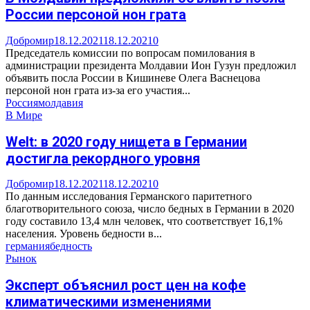
России персоной нон грата
Добромир
18.12.2021
18.12.2021
0
Председатель комиссии по вопросам помилования в
администрации президента Молдавии Ион Гузун предложил
объявить посла России в Кишиневе Олега Васнецова
персоной нон грата из-за его участия...
Россия
молдавия
В Мире
Welt: в 2020 году нищета в Германии
достигла рекордного уровня
Добромир
18.12.2021
18.12.2021
0
По данным исследования Германского паритетного
благотворительного союза, число бедных в Германии в 2020
году составило 13,4 млн человек, что соответствует 16,1%
населения. Уровень бедности в...
германия
бедность
Рынок
Эксперт объяснил рост цен на кофе
климатическими изменениями