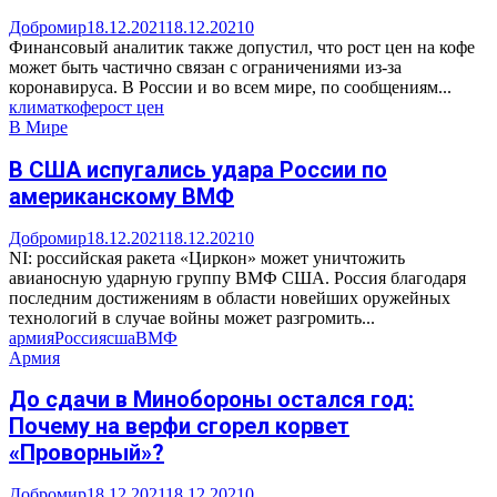
Добромир
18.12.2021
18.12.2021
0
Финансовый аналитик также допустил, что рост цен на кофе
может быть частично связан с ограничениями из-за
коронавируса. В России и во всем мире, по сообщениям...
климат
кофе
рост цен
В Мире
В США испугались удара России по
американскому ВМФ
Добромир
18.12.2021
18.12.2021
0
NI: российская ракета «Циркон» может уничтожить
авианосную ударную группу ВМФ США. Россия благодаря
последним достижениям в области новейших оружейных
технологий в случае войны может разгромить...
армия
Россия
сша
ВМФ
Армия
До сдачи в Минобороны остался год:
Почему на верфи сгорел корвет
«Проворный»?
Добромир
18.12.2021
18.12.2021
0