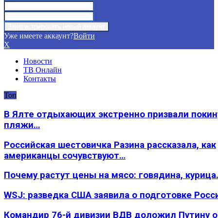
Уже имеете аккаунт?
Войти
X
Новости
ТВ Онлайн
Контакты
Топ
В Ялте отдыхающих экстренно призвали покин
пляжи…
Российская шестовичка Разина рассказала, как
американцы сочувствуют…
Почему растут цены на мясо: говядина, курица
WSJ: разведка США заявила о подготовке Росс
Командир 76-й дивизии ВДВ доложил Путину 