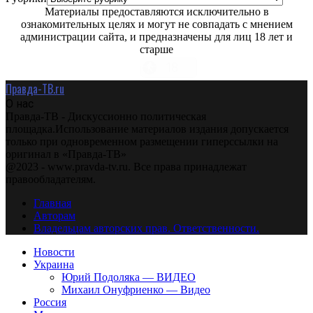
Материалы предоставляются исключительно в
ознакомительных целях и могут не совпадать с мнением
администрации сайта, и предназначены для лиц 18 лет и
старше
Правда-ТВ.ru
О нас
Правда-ТВ - Дискуссионно политическая
площадка.Использование материалов издания допускается
только при одновременном размещении гиперссылки на
оригинал в «Правда-ТВ»
@2023 - www.pravda-tv.ru. Все права принадлежат
правообладателям.
Главная
Авторам
Владельцам авторских прав. Ответственности.
Новости
Украина
Юрий Подоляка — ВИДЕО
Михаил Онуфриенко — Видео
Россия