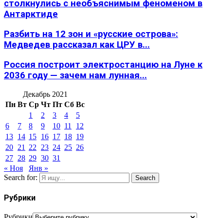
столкнулись с необъяснимым феноменом в
Антарктиде
Разбить на 12 зон и «русские острова»:
Медведев рассказал как ЦРУ в...
Россия построит электростанцию на Луне к
2036 году — зачем нам лунная...
Декабрь 2021
Пн
Вт
Ср
Чт
Пт
Сб
Вс
1
2
3
4
5
6
7
8
9
10
11
12
13
14
15
16
17
18
19
20
21
22
23
24
25
26
27
28
29
30
31
« Ноя
Янв »
Search for:
Search
Рубрики
Рубрики