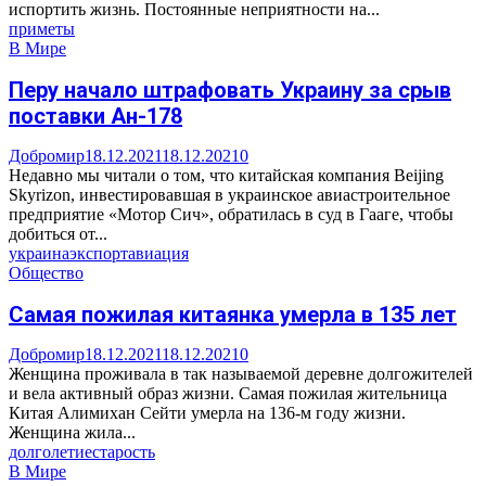
испортить жизнь. Постоянные неприятности на...
приметы
В Мире
Перу начало штрафовать Украину за срыв
поставки Ан-178
Добромир
18.12.2021
18.12.2021
0
Недавно мы читали о том, что китайская компания Beijing
Skyrizon, инвестировавшая в украинское авиастроительное
предприятие «Мотор Сич», обратилась в суд в Гааге, чтобы
добиться от...
украина
экспорт
авиация
Общество
Самая пожилая китаянка умерла в 135 лет
Добромир
18.12.2021
18.12.2021
0
Женщина проживала в так называемой деревне долгожителей
и вела активный образ жизни. Самая пожилая жительница
Китая Алимихан Сейти умерла на 136-м году жизни.
Женщина жила...
долголетие
старость
В Мире