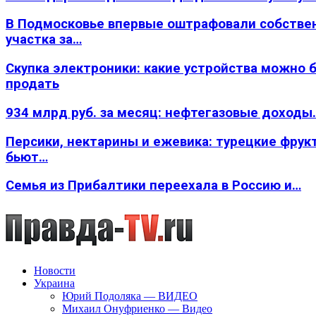
В Подмосковье впервые оштрафовали собстве
участка за…
Скупка электроники: какие устройства можно 
продать
934 млрд руб. за месяц: нефтегазовые доходы
Персики, нектарины и ежевика: турецкие фрук
бьют…
Семья из Прибалтики переехала в Россию и…
Новости
Украина
Юрий Подоляка — ВИДЕО
Михаил Онуфриенко — Видео