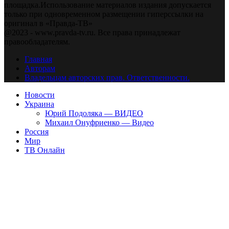
площадка.Использование материалов издания допускается
только при одновременном размещении гиперссылки на
оригинал в «Правда-ТВ»
@2023 - www.pravda-tv.ru. Все права принадлежат
правообладателям.
Главная
Авторам
Владельцам авторских прав. Ответственности.
Новости
Украина
Юрий Подоляка — ВИДЕО
Михаил Онуфриенко — Видео
Россия
Мир
ТВ Онлайн