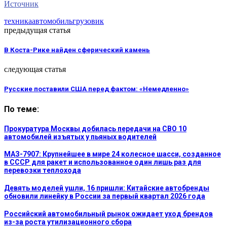
Источник
техника
автомобиль
грузовик
предыдущая статья
В Коста-Рике найден сферический камень
следующая статья
Русские поставили США перед фактом: «Немедленно»
По теме:
Прокуратура Москвы добилась передачи на СВО 10
автомобилей изъятых у пьяных водителей
МАЗ-7907: Крупнейшее в мире 24 колесное шасси, созданное
в СССР для ракет и использованное один лишь раз для
перевозки теплохода
Девять моделей ушли, 16 пришли: Китайские автобренды
обновили линейку в России за первый квартал 2026 года
Российский автомобильный рынок ожидает уход брендов
из-за роста утилизационного сбора