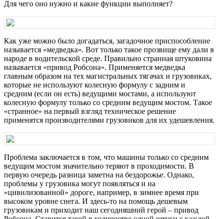
Для чего оно нужно и какие функции выполняет?
Как уже можно было догадаться, загадочное приспособление
называется «медведка». Вот только такое прозвище ему дали в
народе в водительской среде. Правильно странная штуковина
называется «привод Робсона». Применяется медведка
главным образом на тех магистральных тягачах и грузовиках,
которые не используют колесную формулу с задним и
средним (если он есть) ведущими мостами, а используют
колесную формулу только со средним ведущим мостом. Такое
«странное» на первый взгляд техническое решение
применятся производителями грузовиков для их удешевления.
Проблема заключается в том, что машины только со средним
ведущим мостом значительно теряют в проходимости. В
первую очередь разница заметна на бездорожье. Однако,
проблемы у грузовика могут появляться и на
«цивилизованной» дороге, например, в зимнее время при
высоком уровне снега. И здесь-то на помощь дешевым
грузовикам и приходит наш сегодняшний герой – привод
Робсона. Ставится такой в количестве одной штуки с каждой