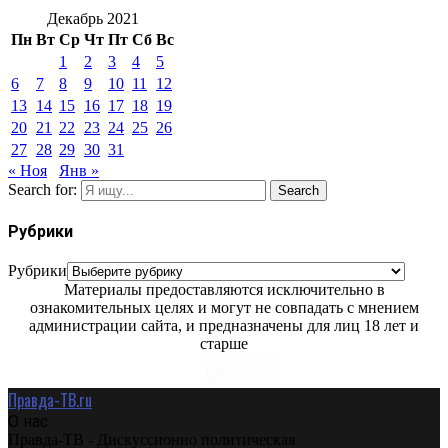
Декабрь 2021
Пн
Вт
Ср
Чт
Пт
Сб
Вс
1
2
3
4
5
6
7
8
9
10
11
12
13
14
15
16
17
18
19
20
21
22
23
24
25
26
27
28
29
30
31
« Ноя
Янв »
Search for:
Search
Рубрики
Рубрики
Материалы предоставляются исключительно в
ознакомительных целях и могут не совпадать с мнением
администрации сайта, и предназначены для лиц 18 лет и
старше
Правда-ТВ.ru
О нас
Правда-ТВ - Дискуссионно политическая