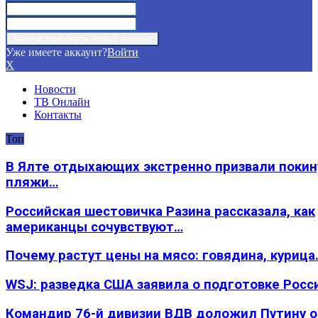
Уже имеете аккаунт?
Войти
X
Новости
ТВ Онлайн
Контакты
Топ
В Ялте отдыхающих экстренно призвали покин
пляжи…
Российская шестовичка Разина рассказала, как
американцы сочувствуют…
Почему растут цены на мясо: говядина, курица
WSJ: разведка США заявила о подготовке Росс
Командир 76-й дивизии ВДВ доложил Путину 