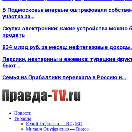
В Подмосковье впервые оштрафовали собстве
участка за…
Скупка электроники: какие устройства можно 
продать
934 млрд руб. за месяц: нефтегазовые доходы
Персики, нектарины и ежевика: турецкие фрук
бьют…
Семья из Прибалтики переехала в Россию и…
Новости
Украина
Юрий Подоляка — ВИДЕО
Михаил Онуфриенко — Видео