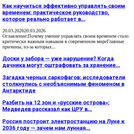
Как научиться эффективно управлять своим
временем: практическое руководство,
которое реально работает в...
20.03.2026
20.03.2026
Оглавление:Почему умение управлять своим временем стало
критически важным навыком в современном миреГлавные
причины, из-за которых...
Доски у забора — уже нарушение? Когда
дачника могут оштрафовать за хранение...
Загадка черных саркофагов: исследователи
столкнулись с необъяснимым феноменом в
Антарктиде
Разбить на 12 зон и «русские острова»:
Медведев рассказал как ЦРУ в...
Россия построит электростанцию на Луне к
2036 году — зачем нам лунная...