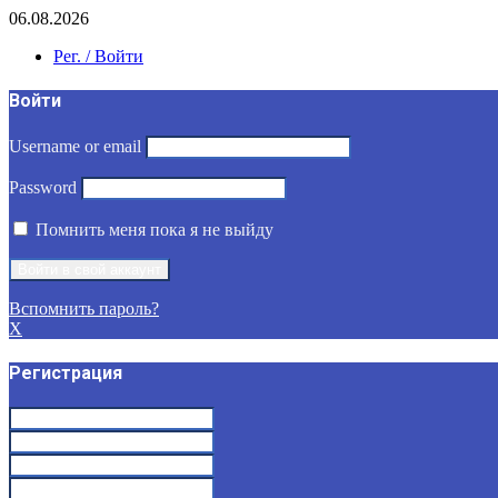
06.08.2026
Рег. / Войти
Войти
Username or email
Password
Помнить меня пока я не выйду
Вспомнить пароль?
X
Регистрация