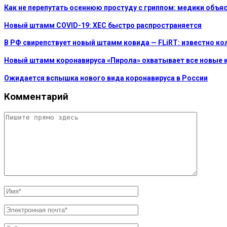
Как не перепутать осеннюю простуду с гриппом: медики объ
Новый штамм COVID-19: XEC быстро распространяется
В РФ свирепствует новый штамм ковида — FLiRT: известно к
Новый штамм коронавируса «Пирола» охватывает все новые 
Ожидается вспышка нового вида коронавируса в России
Комментарий