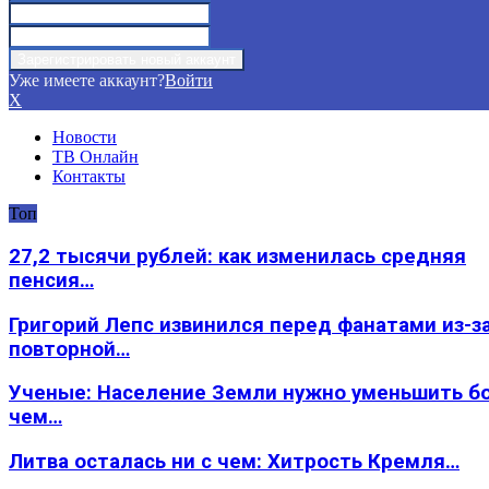
Уже имеете аккаунт?
Войти
X
Новости
ТВ Онлайн
Контакты
Топ
27,2 тысячи рублей: как изменилась средняя
пенсия…
Григорий Лепс извинился перед фанатами из-з
повторной…
Ученые: Население Земли нужно уменьшить б
чем…
Литва осталась ни с чем: Хитрость Кремля…