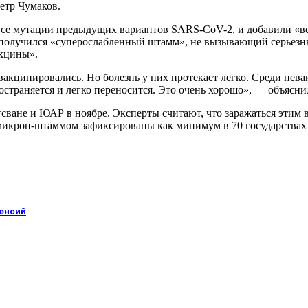
етр Чумаков.
 все мутации предыдущих вариантов SARS-CoV-2, и добавили «вс
, получился «суперослабленный штамм», не вызывающий серьезн
акцины».
акцинировались. Но болезнь у них протекает легко. Среди нева
ространяется и легко переносится. Это очень хорошо», — объясн
ване и ЮАР в ноябре. Эксперты считают, что заражаться этим 
микрон-штаммом зафиксированы как минимум в 70 государствах
пенсий