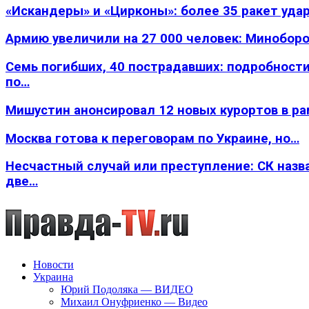
«Искандеры» и «Цирконы»: более 35 ракет уда
Армию увеличили на 27 000 человек: Минобор
Семь погибших, 40 пострадавших: подробности
по…
Мишустин анонсировал 12 новых курортов в р
Москва готова к переговорам по Украине, но…
Несчастный случай или преступление: СК назв
две…
Новости
Украина
Юрий Подоляка — ВИДЕО
Михаил Онуфриенко — Видео