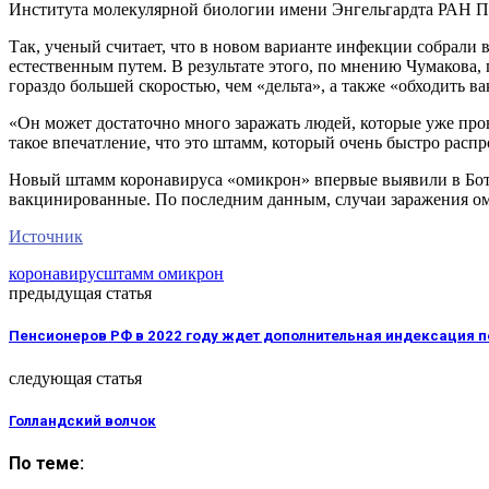
Института молекулярной биологии имени Энгельгардта РАН П
Так, ученый считает, что в новом варианте инфекции собрали
естественным путем. В результате этого, по мнению Чумакова
гораздо большей скоростью, чем «дельта», а также «обходить в
«Он может достаточно много заражать людей, которые уже пров
такое впечатление, что это штамм, который очень быстро расп
Новый штамм коронавируса «омикрон» впервые выявили в Ботс
вакцинированные. По последним данным, случаи заражения о
Источник
коронавирус
штамм омикрон
предыдущая статья
Пенсионеров РФ в 2022 году ждет дополнительная индексация 
следующая статья
Голландский волчок
По теме: