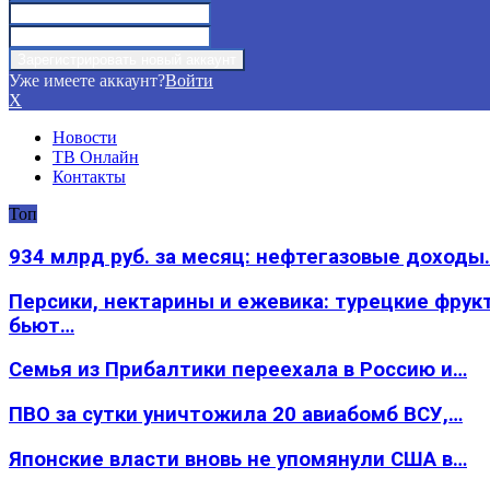
Уже имеете аккаунт?
Войти
X
Новости
ТВ Онлайн
Контакты
Топ
934 млрд руб. за месяц: нефтегазовые доходы
Персики, нектарины и ежевика: турецкие фрук
бьют…
Семья из Прибалтики переехала в Россию и…
ПВО за сутки уничтожила 20 авиабомб ВСУ,…
Японские власти вновь не упомянули США в…