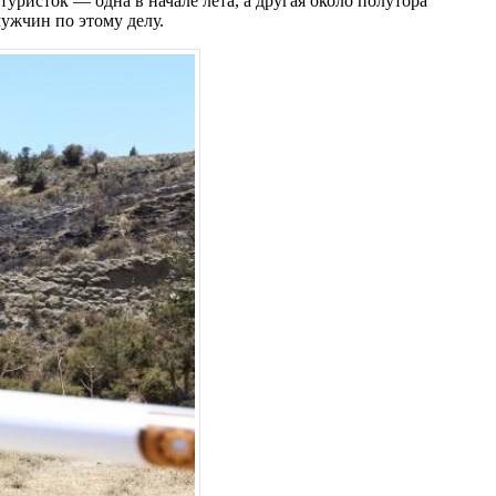
уристок — одна в начале лета, а другая около полутора
ужчин по этому делу.