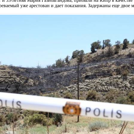
и 33-летняя Мария Газибагандова, прибыли на Кипр в качестве т
реваемый уже арестован и дает показания. Задержаны еще двое м