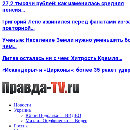
27,2 тысячи рублей: как изменилась средняя
пенсия…
Григорий Лепс извинился перед фанатами из-з
повторной…
Ученые: Население Земли нужно уменьшить б
чем…
Литва осталась ни с чем: Хитрость Кремля…
«Искандеры» и «Цирконы»: более 35 ракет уда
Новости
Украина
Юрий Подоляка — ВИДЕО
Михаил Онуфриенко — Видео
Россия