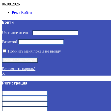
06.08.2026
Рег. / Войти
Войти
Username or email
Password
Помнить меня пока я не выйду
Вспомнить пароль?
X
Регистрация