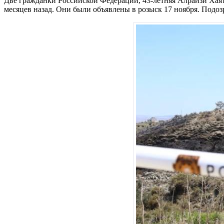
Две гражданки Российской Федерации, 43-летняя Алраизи Хаят 
месяцев назад. Они были объявлены в розыск 17 ноября. Подоз