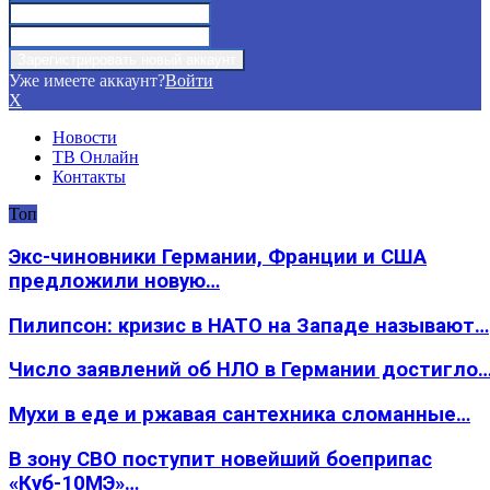
Уже имеете аккаунт?
Войти
X
Новости
ТВ Онлайн
Контакты
Топ
Экс-чиновники Германии, Франции и США
предложили новую…
Пилипсон: кризис в НАТО на Западе называют…
Число заявлений об НЛО в Германии достигло
Мухи в еде и ржавая сантехника сломанные…
В зону СВО поступит новейший боеприпас
«Куб-10МЭ»…