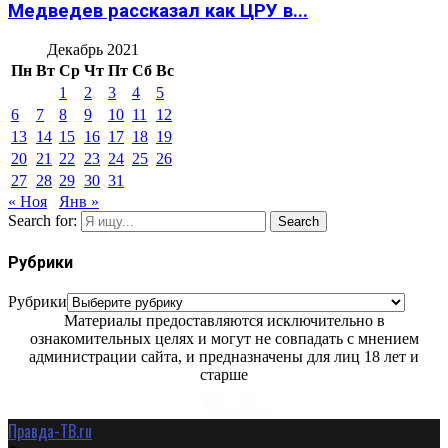
Медведев рассказал как ЦРУ в...
Декабрь 2021
Пн
Вт
Ср
Чт
Пт
Сб
Вс
1
2
3
4
5
6
7
8
9
10
11
12
13
14
15
16
17
18
19
20
21
22
23
24
25
26
27
28
29
30
31
« Ноя
Янв »
Search for:
Search
Рубрики
Рубрики
Материалы предоставляются исключительно в
ознакомительных целях и могут не совпадать с мнением
администрации сайта, и предназначены для лиц 18 лет и
старше
Правда-ТВ.ru