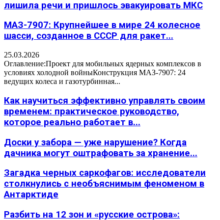
лишила речи и пришлось эвакуировать МКС
МАЗ-7907: Крупнейшее в мире 24 колесное
шасси, созданное в СССР для ракет...
25.03.2026
Оглавление:Проект для мобильных ядерных комплексов в
условиях холодной войныКонструкция МАЗ-7907: 24
ведущих колеса и газотурбинная...
Как научиться эффективно управлять своим
временем: практическое руководство,
которое реально работает в...
Доски у забора — уже нарушение? Когда
дачника могут оштрафовать за хранение...
Загадка черных саркофагов: исследователи
столкнулись с необъяснимым феноменом в
Антарктиде
Разбить на 12 зон и «русские острова»: