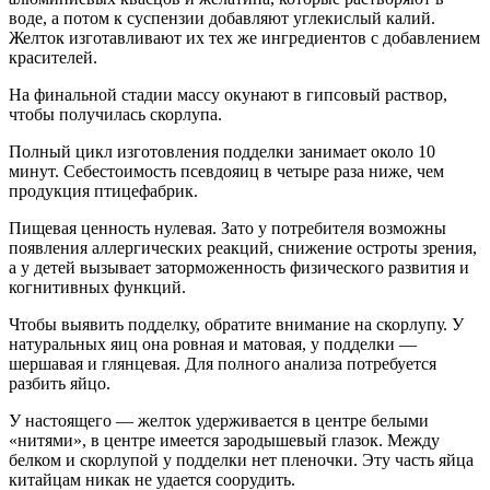
воде, а потом к суспензии добавляют углекислый калий.
Желток изготавливают их тех же ингредиентов с добавлением
красителей.
На финальной стадии массу окунают в гипсовый раствор,
чтобы получилась скорлупа.
Полный цикл изготовления подделки занимает около 10
минут. Себестоимость псевдояиц в четыре раза ниже, чем
продукция птицефабрик.
Пищевая ценность нулевая. Зато у потребителя возможны
появления аллергических реакций, снижение остроты зрения,
а у детей вызывает заторможенность физического развития и
когнитивных функций.
Чтобы выявить подделку, обратите внимание на скорлупу. У
натуральных яиц она ровная и матовая, у подделки —
шершавая и глянцевая. Для полного анализа потребуется
разбить яйцо.
У настоящего — желток удерживается в центре белыми
«нитями», в центре имеется зародышевый глазок. Между
белком и скорлупой у подделки нет пленочки. Эту часть яйца
китайцам никак не удается соорудить.