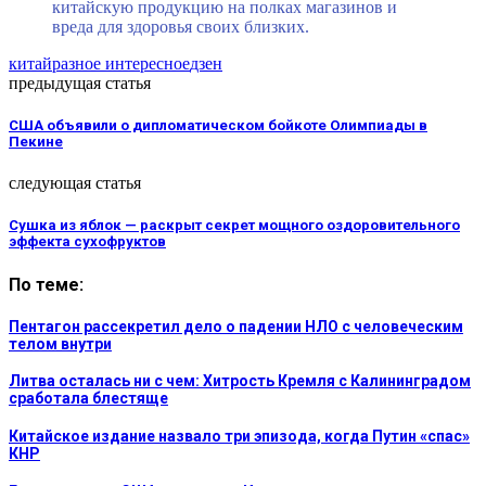
китайскую продукцию на полках магазинов и
вреда для здоровья своих близких.
китай
разное интересное
дзен
предыдущая статья
США объявили о дипломатическом бойкоте Олимпиады в
Пекине
следующая статья
Сушка из яблок — раскрыт секрет мощного оздоровительного
эффекта сухофруктов
По теме:
Пентагон рассекретил дело о падении НЛО с человеческим
телом внутри
Литва осталась ни с чем: Хитрость Кремля с Калининградом
сработала блестяще
Китайское издание назвало три эпизода, когда Путин «спас»
КНР