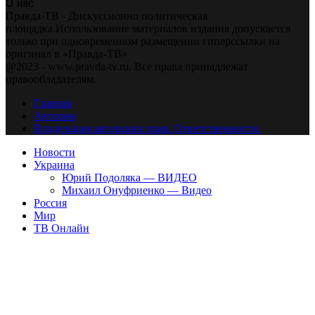
О нас
Правда-ТВ - Дискуссионно политическая
площадка.Использование материалов издания допускается
только при одновременном размещении гиперссылки на
оригинал в «Правда-ТВ»
@2023 - www.pravda-tv.ru. Все права принадлежат
правообладателям.
Главная
Авторам
Владельцам авторских прав. Ответственности.
Новости
Украина
Юрий Подоляка — ВИДЕО
Михаил Онуфриенко — Видео
Россия
Мир
ТВ Онлайн