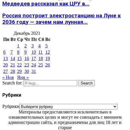
Медведев рассказал как ЦРУ в...
Россия построит электростанцию на Луне к
2036 году — зачем нам лунная...
Декабрь 2021
Пн
Вт
Ср
Чт
Пт
Сб
Вс
1
2
3
4
5
6
7
8
9
10
11
12
13
14
15
16
17
18
19
20
21
22
23
24
25
26
27
28
29
30
31
« Ноя
Янв »
Search for:
Search
Рубрики
Рубрики
Материалы предоставляются исключительно в
ознакомительных целях и могут не совпадать с мнением
администрации сайта, и предназначены для лиц 18 лет и
старше