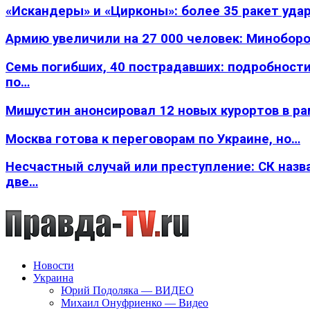
«Искандеры» и «Цирконы»: более 35 ракет уда
Армию увеличили на 27 000 человек: Минобор
Семь погибших, 40 пострадавших: подробности
по…
Мишустин анонсировал 12 новых курортов в р
Москва готова к переговорам по Украине, но…
Несчастный случай или преступление: СК назв
две…
Новости
Украина
Юрий Подоляка — ВИДЕО
Михаил Онуфриенко — Видео