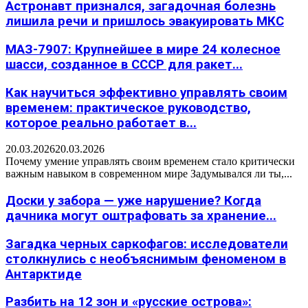
Астронавт признался, загадочная болезнь
лишила речи и пришлось эвакуировать МКС
МАЗ-7907: Крупнейшее в мире 24 колесное
шасси, созданное в СССР для ракет...
Как научиться эффективно управлять своим
временем: практическое руководство,
которое реально работает в...
20.03.2026
20.03.2026
Почему умение управлять своим временем стало критически
важным навыком в современном мире Задумывался ли ты,...
Доски у забора — уже нарушение? Когда
дачника могут оштрафовать за хранение...
Загадка черных саркофагов: исследователи
столкнулись с необъяснимым феноменом в
Антарктиде
Разбить на 12 зон и «русские острова»: