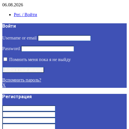
06.08.2026
Рег. / Войти
Войти
Username or email
Password
Помнить меня пока я не выйду
Вспомнить пароль?
X
Регистрация