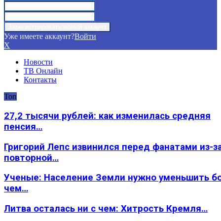
Уже имеете аккаунт?
Войти
X
Новости
ТВ Онлайн
Контакты
Топ
27,2 тысячи рублей: как изменилась средняя
пенсия…
Григорий Лепс извинился перед фанатами из-з
повторной…
Ученые: Население Земли нужно уменьшить б
чем…
Литва осталась ни с чем: Хитрость Кремля…