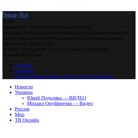
Правда-ТВ.ru
О нас
Правда-ТВ - Дискуссионно политическая
площадка.Использование материалов издания допускается
только при одновременном размещении гиперссылки на
оригинал в «Правда-ТВ»
@2023 - www.pravda-tv.ru. Все права принадлежат
правообладателям.
Главная
Авторам
Владельцам авторских прав. Ответственности.
Новости
Украина
Юрий Подоляка — ВИДЕО
Михаил Онуфриенко — Видео
Россия
Мир
ТВ Онлайн