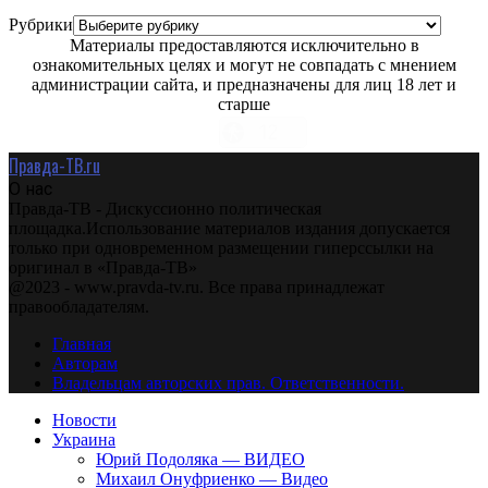
Рубрики
Материалы предоставляются исключительно в
ознакомительных целях и могут не совпадать с мнением
администрации сайта, и предназначены для лиц 18 лет и
старше
Правда-ТВ.ru
О нас
Правда-ТВ - Дискуссионно политическая
площадка.Использование материалов издания допускается
только при одновременном размещении гиперссылки на
оригинал в «Правда-ТВ»
@2023 - www.pravda-tv.ru. Все права принадлежат
правообладателям.
Главная
Авторам
Владельцам авторских прав. Ответственности.
Новости
Украина
Юрий Подоляка — ВИДЕО
Михаил Онуфриенко — Видео