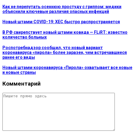
Как не перепутать осеннюю простуду с гриппом: медики
объяснили ключевые различия опасных инфекций
Новый штамм COVID-19: XEC быстро распространяется
В РФ свирепствует новый штамм ковида — FLiRT: известно
количество больных
Роспотребнадзор сообщил, что новый вариант
коронавируса «пирола» более заразен, чем встречавшиеся
ранее его виды
Новый штамм коронавируса «Пирола» охватывает все новые
и новые страны
Комментарий