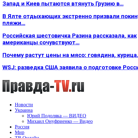
Запад и Киев пытаются втянуть Грузию в…
В Ялте отдыхающих экстренно призвали покин
пляжи…
Российская шестовичка Разина рассказала, как
американцы сочувствуют…
Почему растут цены на мясо: говядина, курица
WSJ: разведка США заявила о подготовке Росс
Новости
Украина
Юрий Подоляка — ВИДЕО
Михаил Онуфриенко — Видео
Россия
Мир
ТВ Онлайн