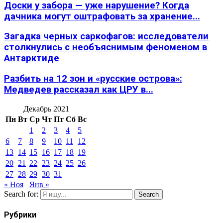
Доски у забора — уже нарушение? Когда
дачника могут оштрафовать за хранение...
Загадка черных саркофагов: исследователи
столкнулись с необъяснимым феноменом в
Антарктиде
Разбить на 12 зон и «русские острова»:
Медведев рассказал как ЦРУ в...
Декабрь 2021
Пн
Вт
Ср
Чт
Пт
Сб
Вс
1
2
3
4
5
6
7
8
9
10
11
12
13
14
15
16
17
18
19
20
21
22
23
24
25
26
27
28
29
30
31
« Ноя
Янв »
Search for:
Search
Рубрики