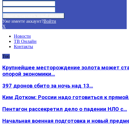
Уже имеете аккаунт?
Войти
X
Новости
ТВ Онлайн
Контакты
Топ
Крупнейшее месторождение золота может ст
опорой экономики…
397 дронов сбито за ночь над 13…
Ким Дотком: России надо готовиться к прямо
Пентагон рассекретил дело о падении НЛО с…
Начальная военная подготовка и новый предм