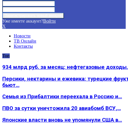
Уже имеете аккаунт?
Войти
X
Новости
ТВ Онлайн
Контакты
Топ
934 млрд руб. за месяц: нефтегазовые доходы
Персики, нектарины и ежевика: турецкие фрук
бьют…
Семья из Прибалтики переехала в Россию и…
ПВО за сутки уничтожила 20 авиабомб ВСУ,…
Японские власти вновь не упомянули США в…