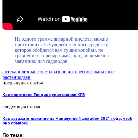
Из одного грамма янтарной кислоты можно
приготовить 5л чудодейственного средства,
которое обойдется вам сущие копейки, по
сравнению с препаратами, продающимися в
магазинах для садоводов.
аптека
полезные советы
разное интересное
комнатные
растения
дзен
предыдущая статья
Как соратники Ельцина уничтожили КГБ
следующая статья
Как загадать желание на Новолуние 4 декабря 2021 года, чтоб
оно сбылось
По теме: