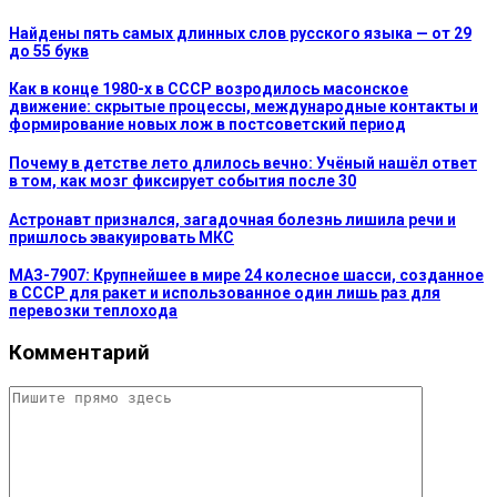
Найдены пять самых длинных слов русского языка — от 29
до 55 букв
Как в конце 1980-х в СССР возродилось масонское
движение: скрытые процессы, международные контакты и
формирование новых лож в постсоветский период
Почему в детстве лето длилось вечно: Учёный нашёл ответ
в том, как мозг фиксирует события после 30
Астронавт признался, загадочная болезнь лишила речи и
пришлось эвакуировать МКС
МАЗ-7907: Крупнейшее в мире 24 колесное шасси, созданное
в СССР для ракет и использованное один лишь раз для
перевозки теплохода
Комментарий