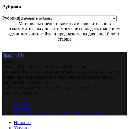
Рубрики
Рубрики
Материалы предоставляются исключительно в
ознакомительных целях и могут не совпадать с мнением
администрации сайта, и предназначены для лиц 18 лет и
старше
Правда-ТВ.ru
О нас
Правда-ТВ - Дискуссионно политическая
площадка.Использование материалов издания допускается
только при одновременном размещении гиперссылки на
оригинал в «Правда-ТВ»
@2023 - www.pravda-tv.ru. Все права принадлежат
правообладателям.
Главная
Авторам
Владельцам авторских прав. Ответственности.
Новости
Украина