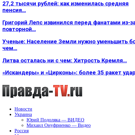
27,2 тысячи рублей: как изменилась средняя
пенсия…
Григорий Лепс извинился перед фанатами из-з
повторной…
Ученые: Население Земли нужно уменьшить б
чем…
Литва осталась ни с чем: Хитрость Кремля…
«Искандеры» и «Цирконы»: более 35 ракет уда
Новости
Украина
Юрий Подоляка — ВИДЕО
Михаил Онуфриенко — Видео
Россия