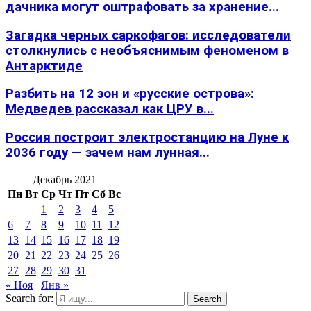
дачника могут оштрафовать за хранение...
Загадка черных саркофагов: исследователи
столкнулись с необъяснимым феноменом в
Антарктиде
Разбить на 12 зон и «русские острова»:
Медведев рассказал как ЦРУ в...
Россия построит электростанцию на Луне к
2036 году — зачем нам лунная...
Декабрь 2021
Пн
Вт
Ср
Чт
Пт
Сб
Вс
1
2
3
4
5
6
7
8
9
10
11
12
13
14
15
16
17
18
19
20
21
22
23
24
25
26
27
28
29
30
31
« Ноя
Янв »
Search for:
Search