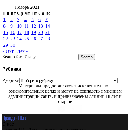
Ноябрь 2021
Пн
Вт
Ср
Чт
Пт
Сб
Вс
1
2
3
4
5
6
7
8
9
10
11
12
13
14
15
16
17
18
19
20
21
22
23
24
25
26
27
28
29
30
« Окт
Дек »
Search for:
Search
Рубрики
Рубрики
Материалы предоставляются исключительно в
ознакомительных целях и могут не совпадать с мнением
администрации сайта, и предназначены для лиц 18 лет и
старше
Правда-ТВ.ru
О нас
Правда-ТВ - Дискуссионно политическая