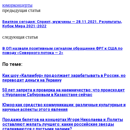
юмор
концерты
предыдущая статья
Биатлон сегодня: Спринт, мужчины — 28.11.2021. Результаты,
Кубок Мира 2021-2022
следующая статья
В ОП назвали позитивным сигналом обращение ФРГ к США по
поводу «Северного потока — 2»
По теме:
Как шоу «Каламбур» продолжает зарабатывать в России, но
переводит деньги на Украину
50 лет запрета и проверка на наемничество: что происходит
с Нурланом Сабуровым в Казахстане сейчас
Юмор как средство коммуникации: различные культурные и
научные аспекты этого явления
Продажи билетов на концертах Игоря Николаева и Лолиты
оставляют желать лучшего: какие российские звезды
сталкиваются с пустыми залами?