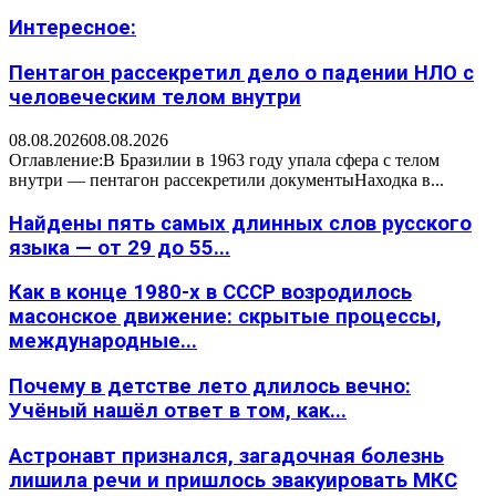
Интересное:
Пентагон рассекретил дело о падении НЛО с
человеческим телом внутри
08.08.2026
08.08.2026
Оглавление:В Бразилии в 1963 году упала сфера с телом
внутри — пентагон рассекретили документыНаходка в...
Найдены пять самых длинных слов русского
языка — от 29 до 55...
Как в конце 1980-х в СССР возродилось
масонское движение: скрытые процессы,
международные...
Почему в детстве лето длилось вечно:
Учёный нашёл ответ в том, как...
Астронавт признался, загадочная болезнь
лишила речи и пришлось эвакуировать МКС