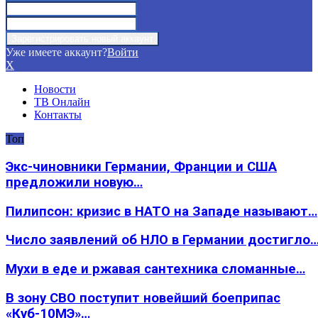
Уже имеете аккаунт?
Войти
X
Новости
ТВ Онлайн
Контакты
Топ
Экс-чиновники Германии, Франции и США
предложили новую…
Пилипсон: кризис в НАТО на Западе называют…
Число заявлений об НЛО в Германии достигло
Мухи в еде и ржавая сантехника сломанные…
В зону СВО поступит новейший боеприпас
«Куб-10МЭ»…