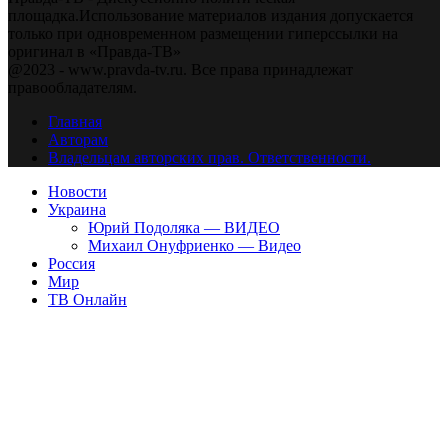
площадка.Использование материалов издания допускается
только при одновременном размещении гиперссылки на
оригинал в «Правда-ТВ»
@2023 - www.pravda-tv.ru. Все права принадлежат
правообладателям.
Главная
Авторам
Владельцам авторских прав. Ответственности.
Новости
Украина
Юрий Подоляка — ВИДЕО
Михаил Онуфриенко — Видео
Россия
Мир
ТВ Онлайн