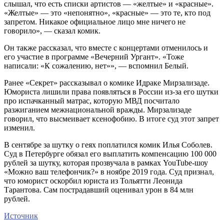
слышал, что есть списки артистов — «желтые» и «красные».
«Желтые» — это «непонятно», «красные» — это те, кто под
запретом. Никакое официальное лицо мне ничего не
говорило», — сказал комик.
Он также рассказал, что вместе с концертами отменилось и
его участие в программе «Вечерний Ургант». «Тоже
написали: «К сожалению, нет»», — вспомнил Белый.
Ранее «Секрет» рассказывал о комике Идраке Мирзализаде.
Юмориста лишили права появляться в России из-за его шутки
про испачканный матрас, которую МВД посчитало
разжиганием межнациональной вражды. Мирзализаде
говорил, что высмеивает ксенофобию. В итоге суд этот запрет
изменил.
В сентябре за шутку о геях поплатился комик Илья Соболев.
Суд в Петербурге обязал его выплатить компенсацию 100 000
рублей за шутку, которая прозвучала в рамках YouTube-шоу
«Можно ваш телефончик?» в ноябре 2019 года. Суд признал,
что юморист оскорбил юриста из Тольятти Леонида
Тарантова. Сам пострадавший оценивал урон в 84 млн
рублей.
Источник