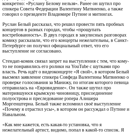
конкретно: «Руслану Белому нельзя». Ранее он шутил про
спикера Совета Федерации Валентину Матвиенко, а также
говорил о президенте Владимире Путине и митингах.
Руслан Белый рассказал, что решил провести пять пробных
концертов в разных городах, чтобы «прощупать
востребованность». В двух городах в закулисных разговорах
комику рассказали, что его концерты нежелательны, в Санкт-
Петербурге он получил официальный ответ, что его
выступление не согласовано.
Стендап-комик связал запрет на выступления с тем, что кому-
то не понравились его ролики на YouTube с шутками про
власть. Речь идёт о видеоконцерте «Я свой», в котором Белый
высмеял заявление спикера Совфеда Валентины Матвиенко о
проверке голосования за Манижу, по итогам которого певица
отправилась на «Евровидение». Он также шутил про
матерившуюся крымскую чиновницу, присоединение
полуострова и преследование рэпера Алишера
Моргенштерна. Белый также вспомнил своё выступление
«Почему я отрастил усы», в котором он рассуждал о Путине и
Навальном.
«Как мне кажется, есть какая-то установка, что я
нежелательный артист, видимо, попал в какой-то список. Я