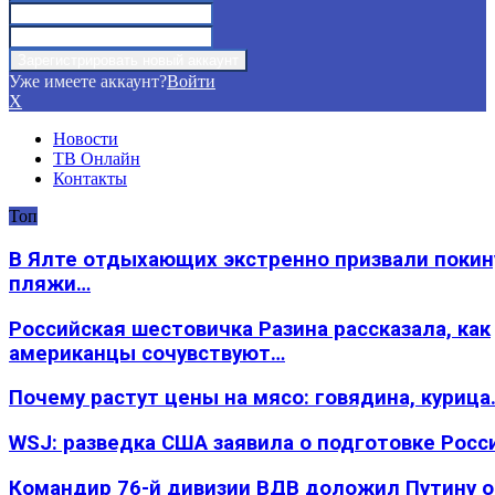
Уже имеете аккаунт?
Войти
X
Новости
ТВ Онлайн
Контакты
Топ
В Ялте отдыхающих экстренно призвали покин
пляжи…
Российская шестовичка Разина рассказала, как
американцы сочувствуют…
Почему растут цены на мясо: говядина, курица
WSJ: разведка США заявила о подготовке Росс
Командир 76-й дивизии ВДВ доложил Путину 