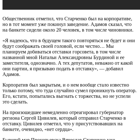
Общественник отметил, что Старченко был на корпоративе,
но в тот момент уже покинул заведение. Адамов сказал, что
на банкете сидели около 20 человек, в том числе чиновники.
«Я надеюсь, что в будущем такого повторяться не будет и они
будут соображать своей головой, если честно… Мы
планируем добиваться отставки горсовета, в том числе
названной мной Натальи Александровны Бурдиной и ее
заместителя, однозначно. А тех депутатов, неважно от какой
они партии, я призываю подать в отставку», — добавил
Адамов.
Корпоратив был закрытым, и о нем вообще стало известно
только потому, что туда случайно сумел проникнуть оператор.
Его, кстати, попытались выгнать с торжества, но не успели
это сделать.
На произошедшее немедленно отреагировал губернатор
региона Сергей Цивилев, который отправил Старченко в
отставку. Цивилев отметил, что у присутствовавших на
банкете, очевидно, «нет сердца».
Бывший мэр Прокопьевска Вячеслав Старченко уже