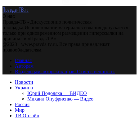
Правда-ТВ.ru
О нас
Правда-ТВ - Дискуссионно политическая
площадка.Использование материалов издания допускается
только при одновременном размещении гиперссылки на
оригинал в «Правда-ТВ»
@2023 - www.pravda-tv.ru. Все права принадлежат
правообладателям.
Главная
Авторам
Владельцам авторских прав. Ответственности.
Новости
Украина
Юрий Подоляка — ВИДЕО
Михаил Онуфриенко — Видео
Россия
Мир
ТВ Онлайн