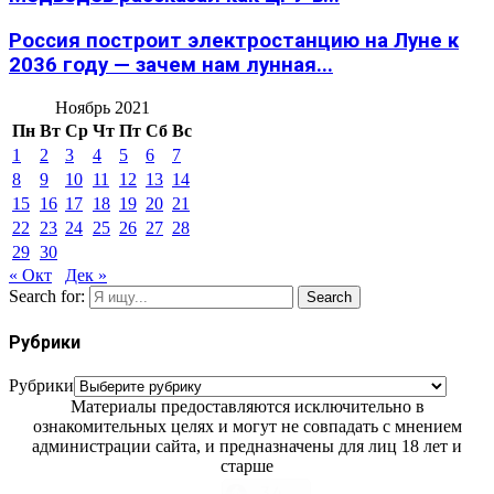
Россия построит электростанцию на Луне к
2036 году — зачем нам лунная...
Ноябрь 2021
Пн
Вт
Ср
Чт
Пт
Сб
Вс
1
2
3
4
5
6
7
8
9
10
11
12
13
14
15
16
17
18
19
20
21
22
23
24
25
26
27
28
29
30
« Окт
Дек »
Search for:
Search
Рубрики
Рубрики
Материалы предоставляются исключительно в
ознакомительных целях и могут не совпадать с мнением
администрации сайта, и предназначены для лиц 18 лет и
старше