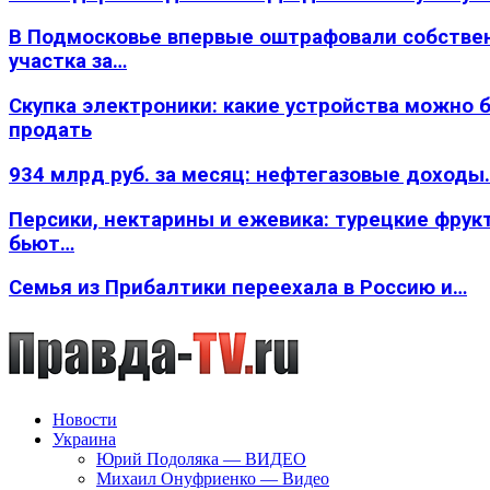
В Подмосковье впервые оштрафовали собстве
участка за…
Скупка электроники: какие устройства можно 
продать
934 млрд руб. за месяц: нефтегазовые доходы
Персики, нектарины и ежевика: турецкие фрук
бьют…
Семья из Прибалтики переехала в Россию и…
Новости
Украина
Юрий Подоляка — ВИДЕО
Михаил Онуфриенко — Видео