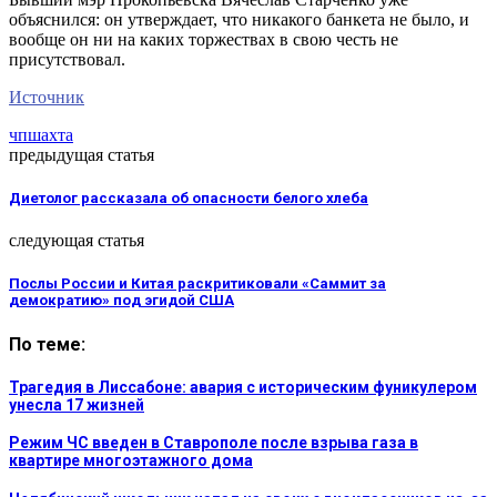
объяснился: он утверждает, что никакого банкета не было, и
вообще он ни на каких торжествах в свою честь не
присутствовал.
Источник
чп
шахта
предыдущая статья
Диетолог рассказала об опасности белого хлеба
следующая статья
Послы России и Китая раскритиковали «Саммит за
демократию» под эгидой США
По теме:
Трагедия в Лиссабоне: авария с историческим фуникулером
унесла 17 жизней
Режим ЧС введен в Ставрополе после взрыва газа в
квартире многоэтажного дома