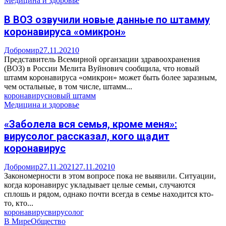
Медицина и здоровье
В ВОЗ озвучили новые данные по штамму
коронавируса «омикрон»
Добромир
27.11.2021
0
Представитель Всемирной органзации здравоохранения
(ВОЗ) в России Мелита Вуйнович сообщила, что новый
штамм коронавируса «омикрон» может быть более заразным,
чем остальные, в том числе, штамм...
коронавирус
новый штамм
Медицина и здоровье
«Заболела вся семья, кроме меня»:
вирусолог рассказал, кого щадит
коронавирус
Добромир
27.11.2021
27.11.2021
0
Закономерности в этом вопросе пока не выявили. Ситуации,
когда коронавирус укладывает целые семьи, случаются
сплошь и рядом, однако почти всегда в семье находится кто-
то, кто...
коронавирус
вирусолог
В Мире
Общество