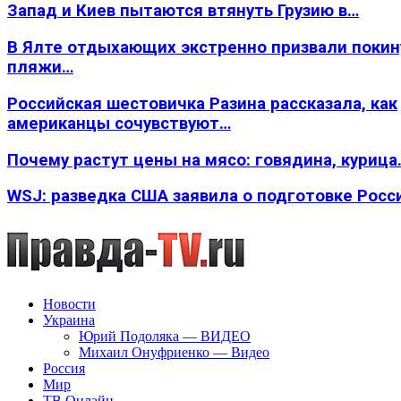
Запад и Киев пытаются втянуть Грузию в…
В Ялте отдыхающих экстренно призвали покин
пляжи…
Российская шестовичка Разина рассказала, как
американцы сочувствуют…
Почему растут цены на мясо: говядина, курица
WSJ: разведка США заявила о подготовке Росс
Новости
Украина
Юрий Подоляка — ВИДЕО
Михаил Онуфриенко — Видео
Россия
Мир
ТВ Онлайн