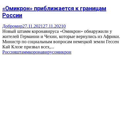
«Омикрон» приближается к границам
России
Добромир
27.11.2021
27.11.2021
0
Новый штамм коронавируса «Омикрон» обнаружили у
жителей Германии и Чехии, которые вернулись из Африки.
Министр по социальным вопросам немецкой земли Гессен
Кай Клозе призвал всех,...
Россия
штамм
коронавирус
омикрон