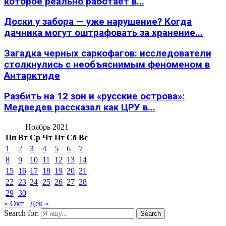
которое реально работает в...
Доски у забора — уже нарушение? Когда
дачника могут оштрафовать за хранение...
Загадка черных саркофагов: исследователи
столкнулись с необъяснимым феноменом в
Антарктиде
Разбить на 12 зон и «русские острова»:
Медведев рассказал как ЦРУ в...
Ноябрь 2021
Пн
Вт
Ср
Чт
Пт
Сб
Вс
1
2
3
4
5
6
7
8
9
10
11
12
13
14
15
16
17
18
19
20
21
22
23
24
25
26
27
28
29
30
« Окт
Дек »
Search for:
Search