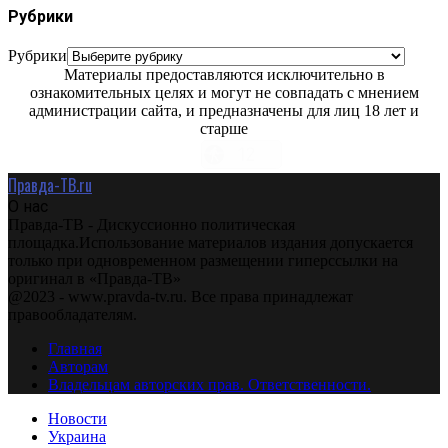
Рубрики
Рубрики
Материалы предоставляются исключительно в
ознакомительных целях и могут не совпадать с мнением
администрации сайта, и предназначены для лиц 18 лет и
старше
Правда-ТВ.ru
О нас
Правда-ТВ - Дискуссионно политическая
площадка.Использование материалов издания допускается
только при одновременном размещении гиперссылки на
оригинал в «Правда-ТВ»
@2023 - www.pravda-tv.ru. Все права принадлежат
правообладателям.
Главная
Авторам
Владельцам авторских прав. Ответственности.
Новости
Украина