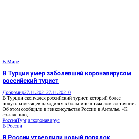
В Мире
В Турции умер заболевший коронавирусом
российский турист
Добромир
27.11.2021
27.11.2021
0
В Турции скончался российский турист, который более
полутора месяцев находился в больнице в тяжёлом состоянии.
Об этом сообщили в генконсульстве России в Анталье. «К
сожалению,...
Россия
Турция
коронавирус
В России
В России утвердили новый порядок