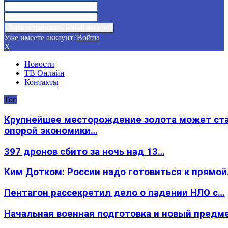
Уже имеете аккаунт?
Войти
X
Новости
ТВ Онлайн
Контакты
Топ
Крупнейшее месторождение золота может ст
опорой экономики…
397 дронов сбито за ночь над 13…
Ким Дотком: России надо готовиться к прямо
Пентагон рассекретил дело о падении НЛО с…
Начальная военная подготовка и новый предм