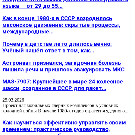
языка — от 29 до 55...
Как в конце 1980-х в СССР возродилось
масонское движение: скрытые процессы,
международные...
Почему в детстве лето длилось вечно:
Учёный нашёл ответ в том, как...
Астронавт признался, загадочная болезнь
лишила речи и пришлось эвакуировать МКС
МАЗ-7907: Крупнейшее в мире 24 колесное
шасси, созданное в СССР для ракет...
25.03.2026
Проект для мобильных ядерных комплексов в условиях
холодной войны В начале 1980-х годов стратегия ядерного...
Как научиться эффективно управлять своим
временем: практическое руководство,