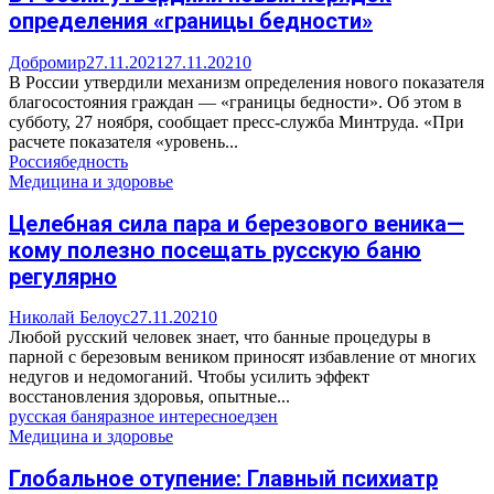
определения «границы бедности»
Добромир
27.11.2021
27.11.2021
0
В России утвердили механизм определения нового показателя
благосостояния граждан — «границы бедности». Об этом в
субботу, 27 ноября, сообщает пресс-служба Минтруда. «При
расчете показателя «уровень...
Россия
бедность
Медицина и здоровье
Целебная сила пара и березового веника—
кому полезно посещать русскую баню
регулярно
Николай Белоус
27.11.2021
0
Любой русский человек знает, что банные процедуры в
парной с березовым веником приносят избавление от многих
недугов и недомоганий. Чтобы усилить эффект
восстановления здоровья, опытные...
русская баня
разное интересное
дзен
Медицина и здоровье
Глобальное отупение: Главный психиатр