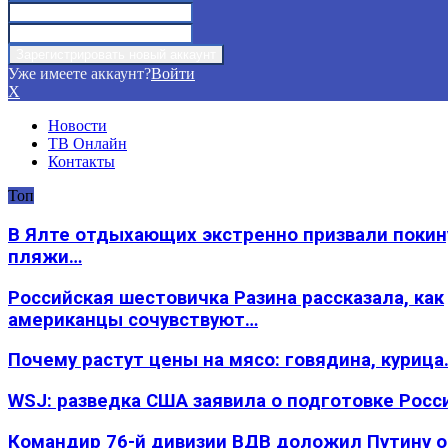
Уже имеете аккаунт?
Войти
X
Новости
ТВ Онлайн
Контакты
Топ
В Ялте отдыхающих экстренно призвали покин
пляжи…
Российская шестовичка Разина рассказала, как
американцы сочувствуют…
Почему растут цены на мясо: говядина, курица
WSJ: разведка США заявила о подготовке Росс
Командир 76-й дивизии ВДВ доложил Путину 