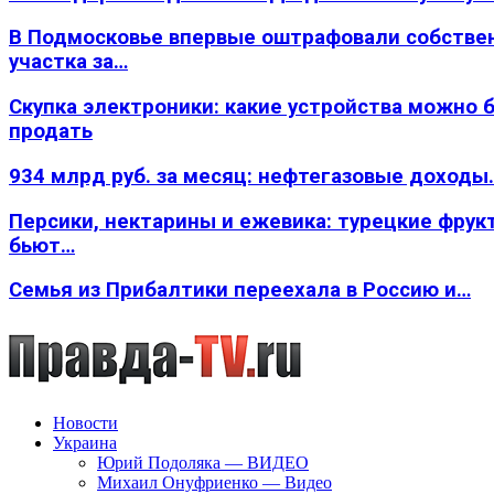
В Подмосковье впервые оштрафовали собстве
участка за…
Скупка электроники: какие устройства можно 
продать
934 млрд руб. за месяц: нефтегазовые доходы
Персики, нектарины и ежевика: турецкие фрук
бьют…
Семья из Прибалтики переехала в Россию и…
Новости
Украина
Юрий Подоляка — ВИДЕО
Михаил Онуфриенко — Видео