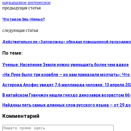
наука
разное интересное
предыдущая статья
Что такое Эль-Ниньо?
следующая статья
Действительно ли «Запорожец» обладал повышенной проходим
По теме:
Ученые: Население Земли нужно уменьшить более чем вдвое
«На Луне было три корабля — но нам приказали молчать»: Чт
Астероид Апофис увидят 7,6 миллиарда человек: 13 апреля 2
В китайском Гуанчжоу нашли гнездо динозавра возрастом 66
Найдены пять самых длинных слов русского языка — от 29 до 
Комментарий