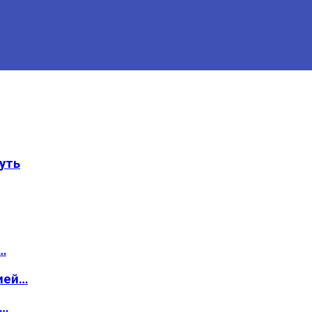
уть
…
ией…
о…