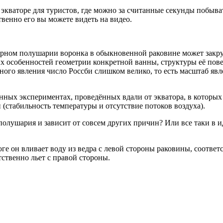
аторе для туристов, где можно за считанные секунды побывать
венно его вы можете видеть на видео.
рном полушарии воронка в обыкновенной раковине может закручи
х особенностей геометрии конкретной ванны, структуры её пов
ного явления число Россби слишком велико, то есть масштаб явл
нных экспериментах, проведённых вдали от экватора, в которы
(стабильность температуры и отсутствие потоков воздуха).
от полушария и зависит от совсем других причин? Или все таки 
ге он вливает воду из ведра с левой стороны раковины, соответ
тственно льет с правой стороны.