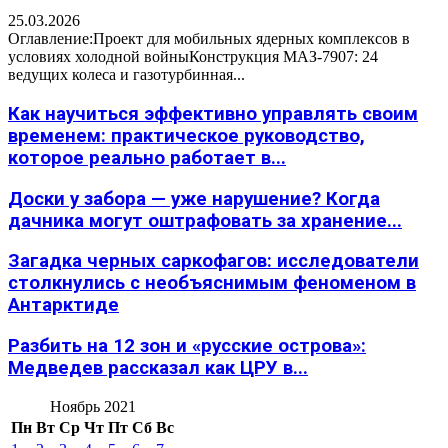
25.03.2026
Оглавление:Проект для мобильных ядерных комплексов в
условиях холодной войныКонструкция МАЗ-7907: 24
ведущих колеса и газотурбинная...
Как научиться эффективно управлять своим
временем: практическое руководство,
которое реально работает в...
Доски у забора — уже нарушение? Когда
дачника могут оштрафовать за хранение...
Загадка черных саркофагов: исследователи
столкнулись с необъяснимым феноменом в
Антарктиде
Разбить на 12 зон и «русские острова»:
Медведев рассказал как ЦРУ в...
Ноябрь 2021
Пн
Вт
Ср
Чт
Пт
Сб
Вс