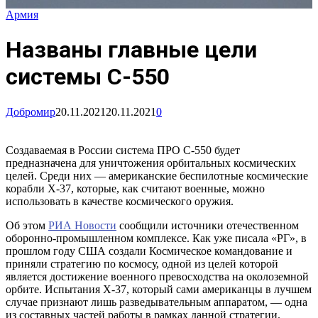
Армия
Названы главные цели
системы С-550
Добромир
20.11.2021
20.11.2021
0
Создаваемая в России система ПРО С-550 будет
предназначена для уничтожения орбитальных космических
целей. Среди них — американские беспилотные космические
корабли X-37, которые, как считают военные, можно
использовать в качестве космического оружия.
Об этом
РИА Новости
сообщили источники отечественном
оборонно-промышленном комплексе. Как уже писала «РГ», в
прошлом году США создали Космическое командование и
приняли стратегию по космосу, одной из целей которой
является достижение военного превосходства на околоземной
орбите. Испытания X-37, который сами американцы в лучшем
случае признают лишь разведывательным аппаратом, — одна
из составных частей работы в рамках данной стратегии.