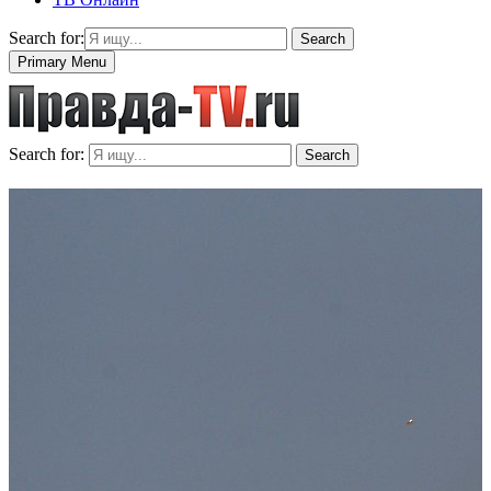
Search for:
Search
Primary Menu
Search for:
Search