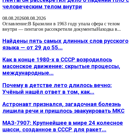
Пентагон рассекретил дело о падении НЛО с
человеческим телом внутри
08.08.2026
08.08.2026
Оглавление:В Бразилии в 1963 году упала сфера с телом
внутри — пентагон рассекретили документыНаходка в...
Найдены пять самых длинных слов русского
языка — от 29 до 55...
Как в конце 1980-х в СССР возродилось
масонское движение: скрытые процессы,
международные...
Почему в детстве лето длилось вечно:
Учёный нашёл ответ в том, как...
Астронавт признался, загадочная болезнь
лишила речи и пришлось эвакуировать МКС
МАЗ-7907: Крупнейшее в мире 24 колесное
шасси, созданное в СССР для ракет...