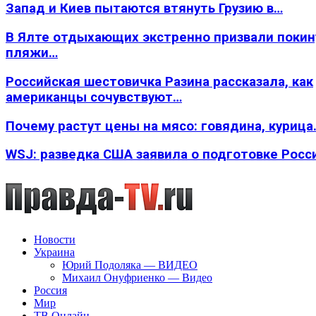
Запад и Киев пытаются втянуть Грузию в…
В Ялте отдыхающих экстренно призвали покин
пляжи…
Российская шестовичка Разина рассказала, как
американцы сочувствуют…
Почему растут цены на мясо: говядина, курица
WSJ: разведка США заявила о подготовке Росс
Новости
Украина
Юрий Подоляка — ВИДЕО
Михаил Онуфриенко — Видео
Россия
Мир
ТВ Онлайн