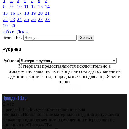
1
2
3
4
5
6
7
8
9
10
11
12
13
14
15
16
17
18
19
20
21
22
23
24
25
26
27
28
29
30
« Окт
Дек »
Search for:
Search
Рубрики
Рубрики
Материалы предоставляются исключительно в
ознакомительных целях и могут не совпадать с мнением
администрации сайта, и предназначены для лиц 18 лет и
старше
Правда-ТВ.ru
О нас
Правда-ТВ - Дискуссионно политическая
площадка.Использование материалов издания допускается
только при одновременном размещении гиперссылки на
оригинал в «Правда-ТВ»