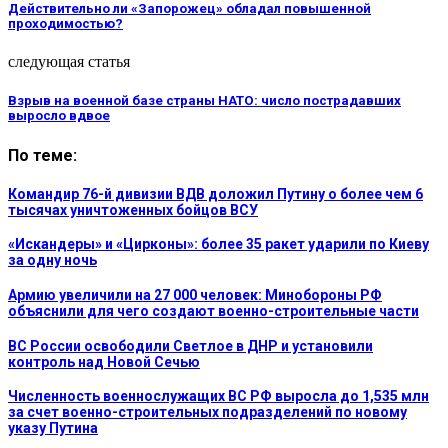
Действительно ли «Запорожец» обладал повышенной
проходимостью?
следующая статья
Взрыв на военной базе страны НАТО: число пострадавших
выросло вдвое
По теме:
Командир 76-й дивизии ВДВ доложил Путину о более чем 6
тысячах уничтоженных бойцов ВСУ
«Искандеры» и «Цирконы»: более 35 ракет ударили по Киеву
за одну ночь
Армию увеличили на 27 000 человек: Минобороны РФ
объяснили для чего создают военно-строительные части
ВС России освободили Светлое в ДНР и установили
контроль над Новой Сечью
Численность военнослужащих ВС РФ выросла до 1,535 млн
за счет военно-строительных подразделений по новому
указу Путина