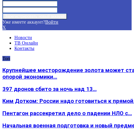
Уже имеете аккаунт?
Войти
X
Новости
ТВ Онлайн
Контакты
Топ
Крупнейшее месторождение золота может ст
опорой экономики…
397 дронов сбито за ночь над 13…
Ким Дотком: России надо готовиться к прямо
Пентагон рассекретил дело о падении НЛО с…
Начальная военная подготовка и новый предм