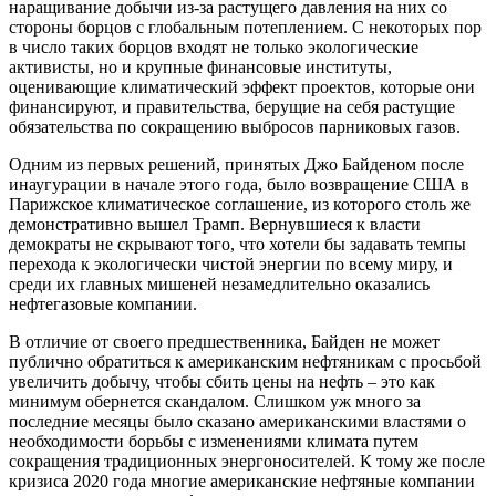
наращивание добычи из-за растущего давления на них со
стороны борцов с глобальным потеплением. С некоторых пор
в число таких борцов входят не только экологические
активисты, но и крупные финансовые институты,
оценивающие климатический эффект проектов, которые они
финансируют, и правительства, берущие на себя растущие
обязательства по сокращению выбросов парниковых газов.
Одним из первых решений, принятых Джо Байденом после
инаугурации в начале этого года, было возвращение США в
Парижское климатическое соглашение, из которого столь же
демонстративно вышел Трамп. Вернувшиеся к власти
демократы не скрывают того, что хотели бы задавать темпы
перехода к экологически чистой энергии по всему миру, и
среди их главных мишеней незамедлительно оказались
нефтегазовые компании.
В отличие от своего предшественника, Байден не может
публично обратиться к американским нефтяникам с просьбой
увеличить добычу, чтобы сбить цены на нефть – это как
минимум обернется скандалом. Слишком уж много за
последние месяцы было сказано американскими властями о
необходимости борьбы с изменениями климата путем
сокращения традиционных энергоносителей. К тому же после
кризиса 2020 года многие американские нефтяные компании