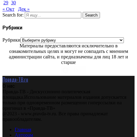
29
30
« Окт
Дек »
Search for:
Search
Рубрики
Рубрики
Материалы предоставляются исключительно в
ознакомительных целях и могут не совпадать с мнением
администрации сайта, и предназначены для лиц 18 лет и
старше
Правда-ТВ.ru
О нас
Правда-ТВ - Дискуссионно политическая
площадка.Использование материалов издания допускается
только при одновременном размещении гиперссылки на
оригинал в «Правда-ТВ»
@2023 - www.pravda-tv.ru. Все права принадлежат
правообладателям.
Главная
Авторам