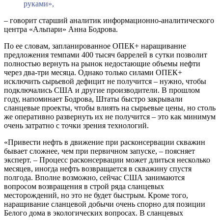
руками»,
– говорит старший аналитик информационно-аналитического
центра «Альпари» Анна Бодрова.
По ее словам, запланированное ОПЕК+ наращивание
предложения темпами 400 тысяч баррелей в сутки позволит
полностью вернуть на рынок недостающие объемы нефти
через два-три месяца. Однако только силами ОПЕК+
исключить сырьевой дефицит не получится – нужно, чтобы
подключались США и другие производители. В прошлом
году, напоминает Бодрова, Штаты быстро закрывали
сланцевые проекты, чтобы влиять на сырьевые цены, но столь
же оперативно развернуть их не получится – это как минимум
очень затратно с точки зрения технологий.
«Привести нефть в движение при расконсервации скважин
бывает сложнее, чем при первичном запуске, – поясняет
эксперт. – Процесс расконсервации может длиться несколько
месяцев, иногда нефть возвращается в скважину спустя
полгода. Вполне возможно, сейчас США занимаются
вопросом возвращения в строй ряда сланцевых
месторождений, но это не будет быстрым. Кроме того,
наращивание сланцевой добычи очень спорно для позиции
Белого дома в экологических вопросах. В сланцевых