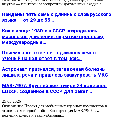
внутри — пентагон рассекретили документыНаходка в...
Найдены пять самых длинных слов русского
языка — от 29 до 55...
Как в конце 1980-х в СССР возродилось
масонское движение: скрытые процессы,
международные...
Почему в детстве лето длилось вечно:
Учёный нашёл ответ в том, как...
Астронавт признался, загадочная болезнь
лишила речи и пришлось эвакуировать МКС
МАЗ-7907: Крупнейшее в мире 24 колесное
шасси, созданное в СССР для ракет...
25.03.2026
Оглавление:Проект для мобильных ядерных комплексов в
условиях холодной войныКонструкция МАЗ-7907: 24
ведущих колеса и газотурбинная...