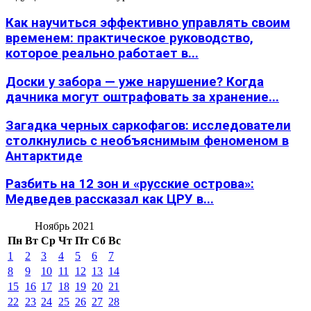
Как научиться эффективно управлять своим
временем: практическое руководство,
которое реально работает в...
Доски у забора — уже нарушение? Когда
дачника могут оштрафовать за хранение...
Загадка черных саркофагов: исследователи
столкнулись с необъяснимым феноменом в
Антарктиде
Разбить на 12 зон и «русские острова»:
Медведев рассказал как ЦРУ в...
Ноябрь 2021
Пн
Вт
Ср
Чт
Пт
Сб
Вс
1
2
3
4
5
6
7
8
9
10
11
12
13
14
15
16
17
18
19
20
21
22
23
24
25
26
27
28