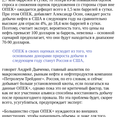
спроса и снижения оценок предложения со стороны стран вне
ОПЕК+ ожидается дефицит всего в 1,5 млн баррелей в сутки.
При этом ОПЕК, добавляет Александр Осин, ожидает роста
добычи нефти в США в следующем году на сравнительно
высокие для отрасли 4%, до 18,4 млн баррелей в сутки.
Поэтому, считает эксперт, вероятность того, что цены на
нефть превысят 100 долларов за баррель, невелика – основной
сценарий предполагает, что они будут находиться в диапазоне
70-90 долларов.
ОПЕК в своих оценках исходит из того, что
основными донорами прироста добычи в
следующем году станут Россия и США,
говорит Андрей Дьяченко, главный аналитик по
макроэкономике, рынкам нефти и нефтепродуктов компании
«Петролеум Трейдинг». Россия, по его словам, и сейчас
добывает больше установленной квоты, если полагаться на
данные ОПЕК+, однако пока это не критичный фактор, так
как не все участники альянса способны восстановить добычу
после прошлогоднего провала. Но эта проблема будет, скорее
всего, усугубляться, предупреждает эксперт:
«Большинство стран ОПЕК+ нуждаются во внешних
инвестициях, чтобы наращивать объемы, и даже для того,