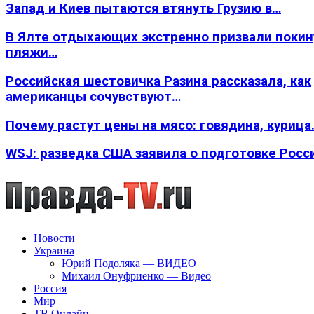
Запад и Киев пытаются втянуть Грузию в…
В Ялте отдыхающих экстренно призвали покин
пляжи…
Российская шестовичка Разина рассказала, как
американцы сочувствуют…
Почему растут цены на мясо: говядина, курица
WSJ: разведка США заявила о подготовке Росс
Новости
Украина
Юрий Подоляка — ВИДЕО
Михаил Онуфриенко — Видео
Россия
Мир
ТВ Онлайн