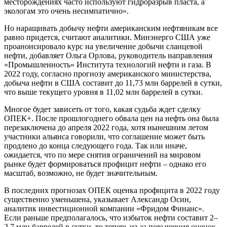
месторождениях часто используют гидроразрыв пласта, а
экологам это очень несимпатично».
Но наращивать добычу нефти американским нефтяникам все
равно придется, считают аналитики. Минэнерго США уже
проанонсировало курс на увеличение добычи сланцевой
нефти, добавляет Ольга Орлова, руководитель направления
«Промышленность» Института технологий нефти и газа. В
2022 году, согласно прогнозу американского министерства,
добыча нефти в США составит до 11,73 млн баррелей в сутки,
что выше текущего уровня в 11,02 млн баррелей в сутки.
Многое будет зависеть от того, какая судьба ждет сделку
ОПЕК+. После прошлогоднего обвала цен на нефть она была
перезаключена до апреля 2022 года, хотя нынешним летом
участники альянса говорили, что соглашение может быть
продлено до конца следующего года. Так или иначе,
ожидается, что по мере снятия ограничений на мировом
рынке будет формироваться профицит нефти – однако его
масштаб, возможно, не будет значительным.
В последних прогнозах ОПЕК оценка профицита в 2022 году
существенно уменьшена, указывает Александр Осин,
аналитик инвестиционной компании «Фридом Финанс».
Если раньше предполагалось, что избыток нефти составит 2–
2,7 млн баррелей в сутки, то теперь из-за повышения оценок