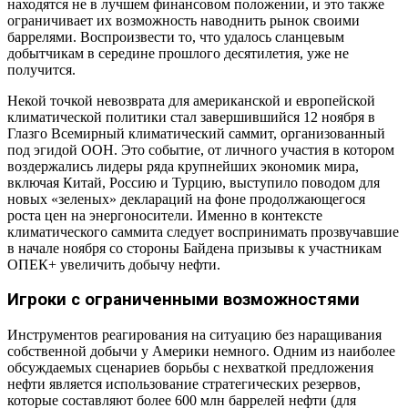
находятся не в лучшем финансовом положении, и это также
ограничивает их возможность наводнить рынок своими
баррелями. Воспроизвести то, что удалось сланцевым
добытчикам в середине прошлого десятилетия, уже не
получится.
Некой точкой невозврата для американской и европейской
климатической политики стал завершившийся 12 ноября в
Глазго Всемирный климатический саммит, организованный
под эгидой ООН. Это событие, от личного участия в котором
воздержались лидеры ряда крупнейших экономик мира,
включая Китай, Россию и Турцию, выступило поводом для
новых «зеленых» деклараций на фоне продолжающегося
роста цен на энергоносители. Именно в контексте
климатического саммита следует воспринимать прозвучавшие
в начале ноября со стороны Байдена призывы к участникам
ОПЕК+ увеличить добычу нефти.
Игроки с ограниченными возможностями
Инструментов реагирования на ситуацию без наращивания
собственной добычи у Америки немного. Одним из наиболее
обсуждаемых сценариев борьбы с нехваткой предложения
нефти является использование стратегических резервов,
которые составляют более 600 млн баррелей нефти (для