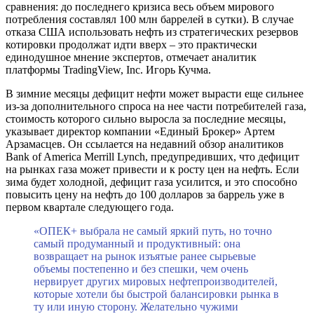
сравнения: до последнего кризиса весь объем мирового
потребления составлял 100 млн баррелей в сутки). В случае
отказа США использовать нефть из стратегических резервов
котировки продолжат идти вверх – это практически
единодушное мнение экспертов, отмечает аналитик
платформы TradingView, Inc. Игорь Кучма.
В зимние месяцы дефицит нефти может вырасти еще сильнее
из-за дополнительного спроса на нее части потребителей газа,
стоимость которого сильно выросла за последние месяцы,
указывает директор компании «Единый Брокер» Артем
Арзамасцев. Он ссылается на недавний обзор аналитиков
Bank of America Merrill Lynch, предупредивших, что дефицит
на рынках газа может привести и к росту цен на нефть. Если
зима будет холодной, дефицит газа усилится, и это способно
повысить цену на нефть до 100 долларов за баррель уже в
первом квартале следующего года.
«ОПЕК+ выбрала не самый яркий путь, но точно
самый продуманный и продуктивный: она
возвращает на рынок изъятые ранее сырьевые
объемы постепенно и без спешки, чем очень
нервирует других мировых нефтепроизводителей,
которые хотели бы быстрой балансировки рынка в
ту или иную сторону. Желательно чужими