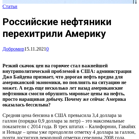
Статьи
Российские нефтяники
перехитрили Америку
Добромир
15.11.2021
0
Резкий скачок цен на горючее стал важнейшей
внутриполитической проблемой в США: администрация
Джо Байдена признает, что дорогая нефть вредна для
американской экономики, но повлиять на ситуацию не
может. А ведь еще несколько лет назад американские
нефтяники смогли обрушить мировые цены на нефть,
просто наращивая добычу. Почему же сейчас Америка
оказалась бессильна?
Средняя цена бензина в США превысила 3,4 доллара за
галлон (порядка 0,9 доллара за литр) – это максимальные
показатели с 2014 года. В трех штатах – Калифорнии, Гавайях
и Неваде – цены уже преодолели отметку 4 доллара за галлон,
почти достигнув рекордной отметки середины 2008 года,