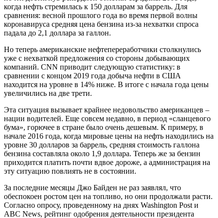
когда нефть стремилась к 150 долларам за баррель. Для
сравнения: весной прошлого года во время первой волны
коронавируса средняя цена бензина из-за нехватки спроса
падала до 2,1 доллара за галлон.
Но теперь американские нефтепереработчики столкнулись
уже с нехваткой предложения со стороны добывающих
компаний. CNN приводит следующую статистику: в
сравнении с концом 2019 года добыча нефти в США
находится на уровне в 14% ниже. В итоге с начала года цены
увеличились на две трети.
Эта ситуация вызывает крайнее недовольство американцев –
нации водителей. Еще совсем недавно, в период «сланцевого
бума», горючее в стране было очень дешевым. К примеру, в
начале 2016 года, когда мировые цены на нефть находились на
уровне 30 долларов за баррель, средняя стоимость галлона
бензина составляла около 1,9 доллара. Теперь же за бензин
приходится платить почти вдвое дороже, а администрация на
эту ситуацию повлиять не в состоянии.
За последние месяцы Джо Байден не раз заявлял, что
обеспокоен ростом цен на топливо, но они продолжали расти.
Согласно опросу, проведенному на днях Washington Post и
ABC News, рейтинг одобрения деятельности президента