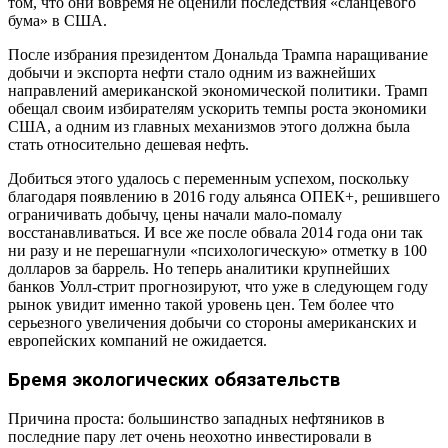
том, что они вовремя не оценили последствия «сланцевого
бума» в США.
После избрания президентом Дональда Трампа наращивание
добычи и экспорта нефти стало одним из важнейших
направлений американской экономической политики. Трамп
обещал своим избирателям ускорить темпы роста экономики
США, а одним из главных механизмов этого должна была
стать относительно дешевая нефть.
Добиться этого удалось с переменным успехом, поскольку
благодаря появлению в 2016 году альянса ОПЕК+, решившего
ограничивать добычу, цены начали мало-помалу
восстанавливаться. И все же после обвала 2014 года они так
ни разу и не перешагнули «психологическую» отметку в 100
долларов за баррель. Но теперь аналитики крупнейших
банков Уолл-стрит прогнозируют, что уже в следующем году
рынок увидит именно такой уровень цен. Тем более что
серьезного увеличения добычи со стороны американских и
европейских компаний не ожидается.
Бремя экологических обязательств
Причина проста: большинство западных нефтяников в
последние пару лет очень неохотно инвестировали в