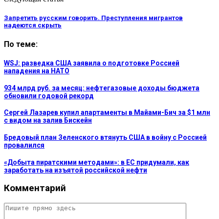
Запретить русским говорить. Преступления мигрантов
надеются скрыть
По теме:
WSJ: разведка США заявила о подготовке Россией
нападения на НАТО
934 млрд руб. за месяц: нефтегазовые доходы бюджета
обновили годовой рекорд
Сергей Лазарев купил апартаменты в Майами-Бич за $1 млн
с видом на залив Бискейн
Бредовый план Зеленского втянуть США в войну с Россией
провалился
«Добыта пиратскими методами»: в ЕС придумали, как
заработать на изъятой российской нефти
Комментарий