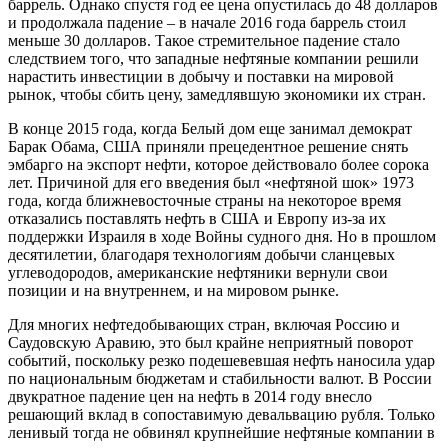
баррель. Однако спустя год ее цена опустилась до 48 долларов
и продолжала падение – в начале 2016 года баррель стоил
меньше 30 долларов. Такое стремительное падение стало
следствием того, что западные нефтяные компании решили
нарастить инвестиции в добычу и поставки на мировой
рынок, чтобы сбить цену, замедлявшую экономики их стран.
В конце 2015 года, когда Белый дом еще занимал демократ
Барак Обама, США приняли прецедентное решение снять
эмбарго на экспорт нефти, которое действовало более сорока
лет. Причиной для его введения был «нефтяной шок» 1973
года, когда ближневосточные страны на некоторое время
отказались поставлять нефть в США и Европу из-за их
поддержки Израиля в ходе Войны судного дня. Но в прошлом
десятилетии, благодаря технологиям добычи сланцевых
углеводородов, американские нефтяники вернули свои
позиции и на внутреннем, и на мировом рынке.
Для многих нефтедобывающих стран, включая Россию и
Саудовскую Аравию, это был крайне неприятный поворот
событий, поскольку резко подешевевшая нефть наносила удар
по национальным бюджетам и стабильности валют. В России
двукратное падение цен на нефть в 2014 году внесло
решающий вклад в сопоставимую девальвацию рубля. Только
ленивый тогда не обвинял крупнейшие нефтяные компании в