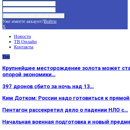
Уже имеете аккаунт?
Войти
X
Новости
ТВ Онлайн
Контакты
Топ
Крупнейшее месторождение золота может ст
опорой экономики…
397 дронов сбито за ночь над 13…
Ким Дотком: России надо готовиться к прямо
Пентагон рассекретил дело о падении НЛО с…
Начальная военная подготовка и новый предм