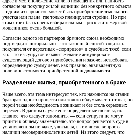
адрес и местоположение жилого помещения или написать
согласие на покупку жилой единицы без конкретного объекта
– одним из вариантов может быть приобретение земельного
участка или плана, где только планируется стройка. Но при
этом стоит быть очень избирательным – риск стать жертвой
мошенников очень большой.
Согласие одного из партнеров брачного союза необходимо
подтвердить нотариально – это законный способ защитить
покупателя от вероятных «сюрпризов» и судебных тяжб, если
кто – то из супругов изъявит желание аннулировать
существующий договор приобретения и захочет истребовать
определенную сумму денег, как правило, эквивалентную
половине стоимости приобретенной недвижимости.
Разделение жилья, приобретенного в браке
Чаще всего, эта тема интересует тех, кто находится на стадии
бракоразводного процесса или только обдумывает этот шаг, но
порой такая необходимость возникает и без столь серьезных
перемен. В данном случае есть определенные нюансы, но
главное, что следует запомнить, — если супруги не могут
прийти к общему знаменателю, это вопрос решается в суде в
установленном порядке, учитывая, в том числе вопрос о
наличии несовершеннолетних детей. Из этого следует, что