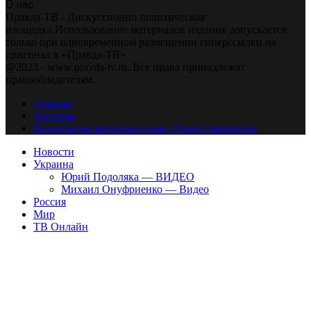
О нас
Правда-ТВ - Дискуссионно политическая
площадка.Использование материалов издания допускается
только при одновременном размещении гиперссылки на
оригинал в «Правда-ТВ»
@2023 - www.pravda-tv.ru. Все права принадлежат
правообладателям.
Главная
Авторам
Владельцам авторских прав. Ответственности.
Новости
Украина
Юрий Подоляка — ВИДЕО
Михаил Онуфриенко — Видео
Россия
Мир
ТВ Онлайн