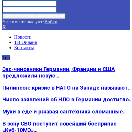
Уже имеете аккаунт?
Войти
X
Новости
ТВ Онлайн
Контакты
Топ
Экс-чиновники Германии, Франции и США
предложили новую…
Пилипсон: кризис в НАТО на Западе называют…
Число заявлений об НЛО в Германии достигло
Мухи в еде и ржавая сантехника сломанные…
В зону СВО поступит новейший боеприпас
«Куб-10МЭ»…