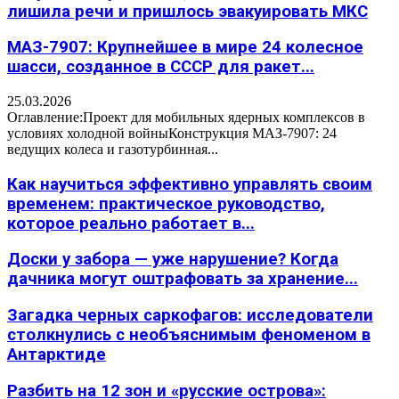
лишила речи и пришлось эвакуировать МКС
МАЗ-7907: Крупнейшее в мире 24 колесное
шасси, созданное в СССР для ракет...
25.03.2026
Оглавление:Проект для мобильных ядерных комплексов в
условиях холодной войныКонструкция МАЗ-7907: 24
ведущих колеса и газотурбинная...
Как научиться эффективно управлять своим
временем: практическое руководство,
которое реально работает в...
Доски у забора — уже нарушение? Когда
дачника могут оштрафовать за хранение...
Загадка черных саркофагов: исследователи
столкнулись с необъяснимым феноменом в
Антарктиде
Разбить на 12 зон и «русские острова»: