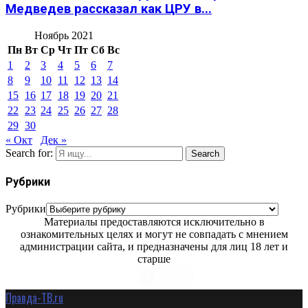
Медведев рассказал как ЦРУ в...
Ноябрь 2021
Пн
Вт
Ср
Чт
Пт
Сб
Вс
1
2
3
4
5
6
7
8
9
10
11
12
13
14
15
16
17
18
19
20
21
22
23
24
25
26
27
28
29
30
« Окт
Дек »
Search for:
Search
Рубрики
Рубрики
Материалы предоставляются исключительно в
ознакомительных целях и могут не совпадать с мнением
администрации сайта, и предназначены для лиц 18 лет и
старше
Правда-ТВ.ru