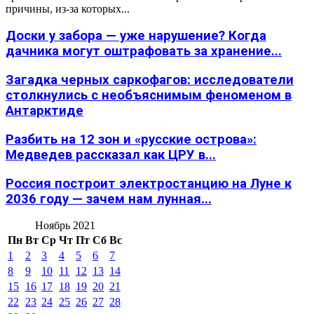
причины, из-за которых...
Доски у забора — уже нарушение? Когда
дачника могут оштрафовать за хранение...
Загадка черных саркофагов: исследователи
столкнулись с необъяснимым феноменом в
Антарктиде
Разбить на 12 зон и «русские острова»:
Медведев рассказал как ЦРУ в...
Россия построит электростанцию на Луне к
2036 году — зачем нам лунная...
Ноябрь 2021
Пн
Вт
Ср
Чт
Пт
Сб
Вс
1
2
3
4
5
6
7
8
9
10
11
12
13
14
15
16
17
18
19
20
21
22
23
24
25
26
27
28