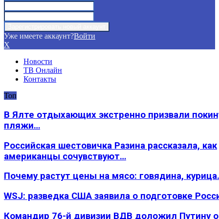
Уже имеете аккаунт?
Войти
X
Новости
ТВ Онлайн
Контакты
Топ
В Ялте отдыхающих экстренно призвали покин
пляжи…
Российская шестовичка Разина рассказала, как
американцы сочувствуют…
Почему растут цены на мясо: говядина, курица
WSJ: разведка США заявила о подготовке Росс
Командир 76-й дивизии ВДВ доложил Путину 