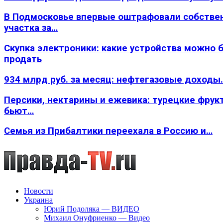
В Подмосковье впервые оштрафовали собстве
участка за…
Скупка электроники: какие устройства можно 
продать
934 млрд руб. за месяц: нефтегазовые доходы
Персики, нектарины и ежевика: турецкие фрук
бьют…
Семья из Прибалтики переехала в Россию и…
Новости
Украина
Юрий Подоляка — ВИДЕО
Михаил Онуфриенко — Видео