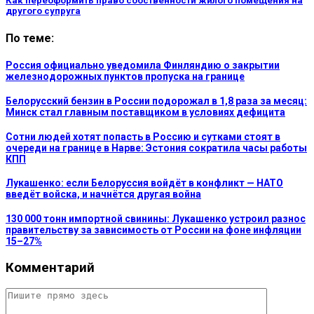
Как переоформить право собственности жилого помещения на
другого супруга
По теме:
Россия официально уведомила Финляндию о закрытии
железнодорожных пунктов пропуска на границе
Белорусский бензин в России подорожал в 1,8 раза за месяц:
Минск стал главным поставщиком в условиях дефицита
Сотни людей хотят попасть в Россию и сутками стоят в
очереди на границе в Нарве: Эстония сократила часы работы
КПП
Лукашенко: если Белоруссия войдёт в конфликт — НАТО
введёт войска, и начнётся другая война
130 000 тонн импортной свинины: Лукашенко устроил разнос
правительству за зависимость от России на фоне инфляции
15–27%
Комментарий