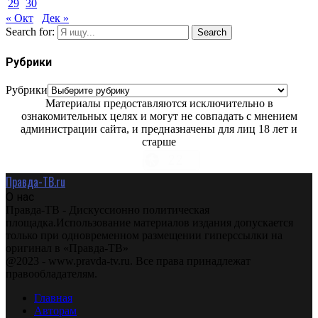
29
30
« Окт
Дек »
Search for:
Search
Рубрики
Рубрики
Материалы предоставляются исключительно в
ознакомительных целях и могут не совпадать с мнением
администрации сайта, и предназначены для лиц 18 лет и
старше
Правда-ТВ.ru
О нас
Правда-ТВ - Дискуссионно политическая
площадка.Использование материалов издания допускается
только при одновременном размещении гиперссылки на
оригинал в «Правда-ТВ»
@2023 - www.pravda-tv.ru. Все права принадлежат
правообладателям.
Главная
Авторам