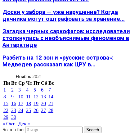
Доски у забора — уже нарушение? Когда
дачника могут оштрафовать за хранение...
Загадка черных саркофагов: исследователи
столкнулись с необъяснимым феноменом в
Антарктиде
Разбить на 12 зон и «русские острова»:
Медведев рассказал как ЦРУ в...
Ноябрь 2021
Пн
Вт
Ср
Чт
Пт
Сб
Вс
1
2
3
4
5
6
7
8
9
10
11
12
13
14
15
16
17
18
19
20
21
22
23
24
25
26
27
28
29
30
« Окт
Дек »
Search for:
Search