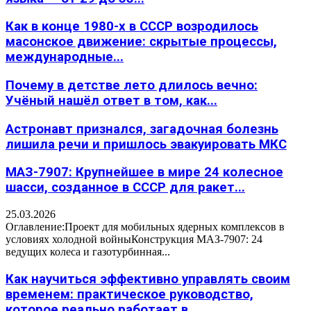
Как в конце 1980-х в СССР возродилось
масонское движение: скрытые процессы,
международные...
Почему в детстве лето длилось вечно:
Учёный нашёл ответ в том, как...
Астронавт признался, загадочная болезнь
лишила речи и пришлось эвакуировать МКС
МАЗ-7907: Крупнейшее в мире 24 колесное
шасси, созданное в СССР для ракет...
25.03.2026
Оглавление:Проект для мобильных ядерных комплексов в
условиях холодной войныКонструкция МАЗ-7907: 24
ведущих колеса и газотурбинная...
Как научиться эффективно управлять своим
временем: практическое руководство,
которое реально работает в...