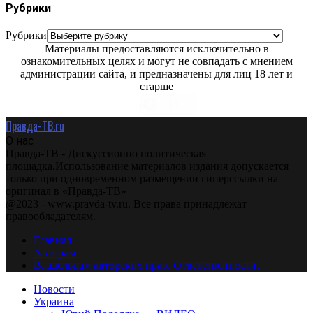
Рубрики
Рубрики
Материалы предоставляются исключительно в
ознакомительных целях и могут не совпадать с мнением
администрации сайта, и предназначены для лиц 18 лет и
старше
Правда-ТВ.ru
О нас
Правда-ТВ - Дискуссионно политическая
площадка.Использование материалов издания допускается
только при одновременном размещении гиперссылки на
оригинал в «Правда-ТВ»
@2023 - www.pravda-tv.ru. Все права принадлежат
правообладателям.
Главная
Авторам
Владельцам авторских прав. Ответственности.
Новости
Украина