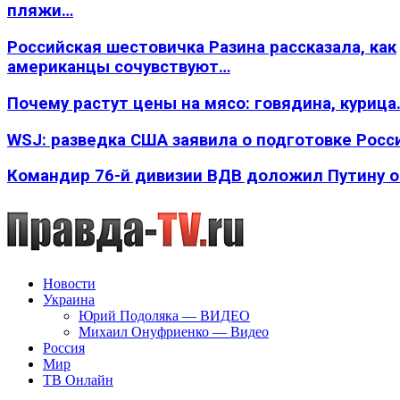
пляжи…
Российская шестовичка Разина рассказала, как
американцы сочувствуют…
Почему растут цены на мясо: говядина, курица
WSJ: разведка США заявила о подготовке Росс
Командир 76-й дивизии ВДВ доложил Путину 
Новости
Украина
Юрий Подоляка — ВИДЕО
Михаил Онуфриенко — Видео
Россия
Мир
ТВ Онлайн