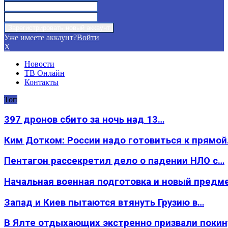
Уже имеете аккаунт?
Войти
X
Новости
ТВ Онлайн
Контакты
Топ
397 дронов сбито за ночь над 13…
Ким Дотком: России надо готовиться к прямо
Пентагон рассекретил дело о падении НЛО с…
Начальная военная подготовка и новый предм
Запад и Киев пытаются втянуть Грузию в…
В Ялте отдыхающих экстренно призвали покин