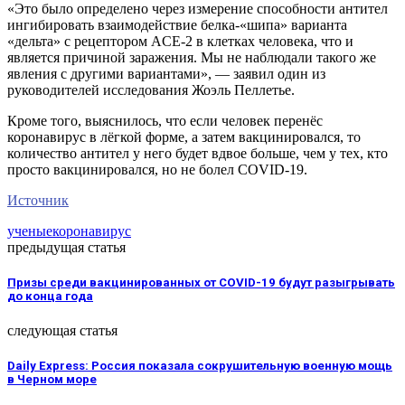
«Это было определено через измерение способности антител
ингибировать взаимодействие белка-«шипа» варианта
«дельта» с рецептором ACE-2 в клетках человека, что и
является причиной заражения. Мы не наблюдали такого же
явления с другими вариантами», — заявил один из
руководителей исследования Жоэль Пеллетье.
Кроме того, выяснилось, что если человек перенёс
коронавирус в лёгкой форме, а затем вакцинировался, то
количество антител у него будет вдвое больше, чем у тех, кто
просто вакцинировался, но не болел COVID-19.
Источник
ученые
коронавирус
предыдущая статья
Призы среди вакцинированных от COVID-19 будут разыгрывать
до конца года
следующая статья
Daily Express: Россия показала сокрушительную военную мощь
в Черном море