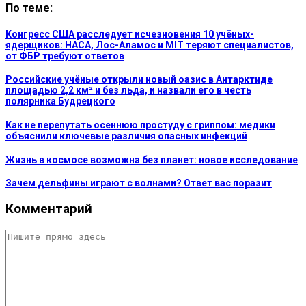
По теме:
Конгресс США расследует исчезновения 10 учёных-
ядерщиков: НАСА, Лос-Аламос и MIT теряют специалистов,
от ФБР требуют ответов
Российские учёные открыли новый оазис в Антарктиде
площадью 2,2 км² и без льда, и назвали его в честь
полярника Будрецкого
Как не перепутать осеннюю простуду с гриппом: медики
объяснили ключевые различия опасных инфекций
Жизнь в космосе возможна без планет: новое исследование
Зачем дельфины играют с волнами? Ответ вас поразит
Комментарий