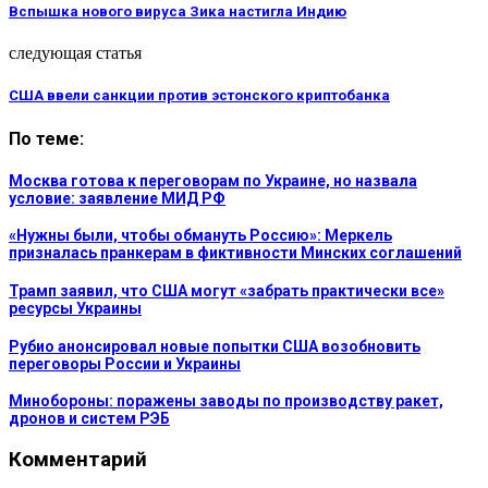
Вспышка нового вируса Зика настигла Индию
следующая статья
США ввели санкции против эстонского криптобанка
По теме:
Москва готова к переговорам по Украине, но назвала
условие: заявление МИД РФ
«Нужны были, чтобы обмануть Россию»: Меркель
призналась пранкерам в фиктивности Минских соглашений
Трамп заявил, что США могут «забрать практически все»
ресурсы Украины
Рубио анонсировал новые попытки США возобновить
переговоры России и Украины
Минобороны: поражены заводы по производству ракет,
дронов и систем РЭБ
Комментарий