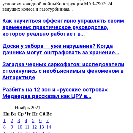
условиях холодной войныКонструкция МАЗ-7907: 24
ведущих колеса и газотурбинная...
Как научиться эффективно управлять своим
временем: практическое руководство,
которое реально работает в...
Доски у забора — уже нарушение? Когда
дачника могут оштрафовать за хранение...
Загадка черных саркофагов: исследователи
столкнулись с необъяснимым феноменом в
Антарктиде
Разбить на 12 зон и «русские острова»:
Медведев рассказал как ЦРУ в...
Ноябрь 2021
Пн
Вт
Ср
Чт
Пт
Сб
Вс
1
2
3
4
5
6
7
8
9
10
11
12
13
14