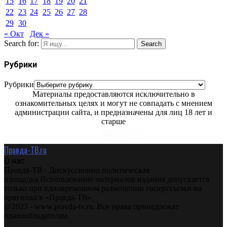
15
16
17
18
19
20
21
22
23
24
25
26
27
28
29
30
« Окт
Дек »
Search for:
Search
Рубрики
Рубрики
Материалы предоставляются исключительно в
ознакомительных целях и могут не совпадать с мнением
администрации сайта, и предназначены для лиц 18 лет и
старше
Правда-ТВ.ru
О нас
Правда-ТВ - Дискуссионно политическая
площадка.Использование материалов издания допускается
только при одновременном размещении гиперссылки на
оригинал в «Правда-ТВ»
@2023 - www.pravda-tv.ru. Все права принадлежат
правообладателям.