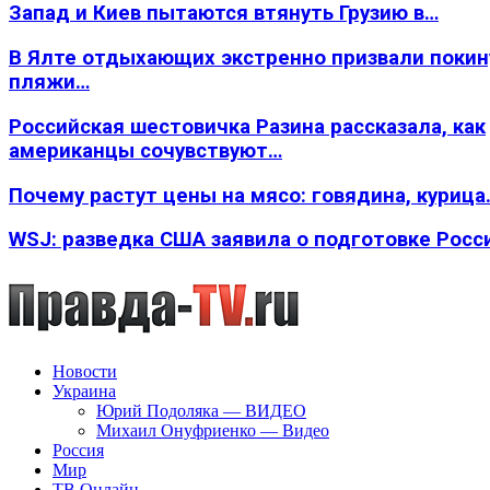
Запад и Киев пытаются втянуть Грузию в…
В Ялте отдыхающих экстренно призвали покин
пляжи…
Российская шестовичка Разина рассказала, как
американцы сочувствуют…
Почему растут цены на мясо: говядина, курица
WSJ: разведка США заявила о подготовке Росс
Новости
Украина
Юрий Подоляка — ВИДЕО
Михаил Онуфриенко — Видео
Россия
Мир
ТВ Онлайн