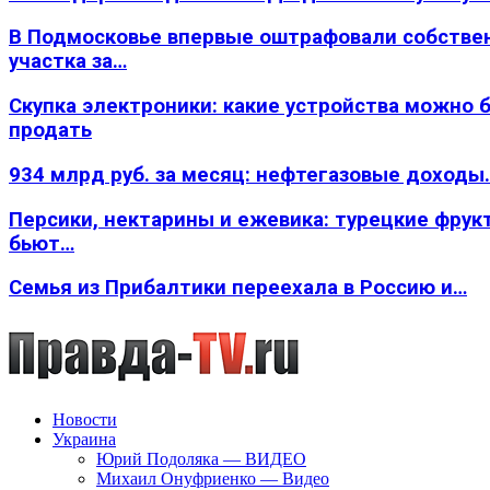
В Подмосковье впервые оштрафовали собстве
участка за…
Скупка электроники: какие устройства можно 
продать
934 млрд руб. за месяц: нефтегазовые доходы
Персики, нектарины и ежевика: турецкие фрук
бьют…
Семья из Прибалтики переехала в Россию и…
Новости
Украина
Юрий Подоляка — ВИДЕО
Михаил Онуфриенко — Видео