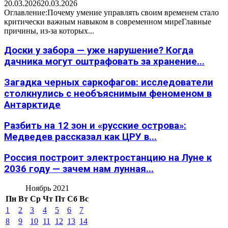
20.03.2026
20.03.2026
Оглавление:Почему умение управлять своим временем стало
критически важным навыком в современном миреГлавные
причины, из-за которых...
Доски у забора — уже нарушение? Когда
дачника могут оштрафовать за хранение...
Загадка черных саркофагов: исследователи
столкнулись с необъяснимым феноменом в
Антарктиде
Разбить на 12 зон и «русские острова»:
Медведев рассказал как ЦРУ в...
Россия построит электростанцию на Луне к
2036 году — зачем нам лунная...
Ноябрь 2021
Пн
Вт
Ср
Чт
Пт
Сб
Вс
1
2
3
4
5
6
7
8
9
10
11
12
13
14