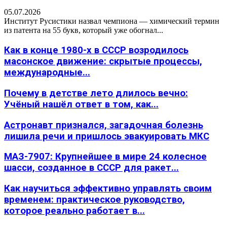
05.07.2026
Институт Русистики назвал чемпиона — химический термин
из патента на 55 букв, который уже обогнал...
Как в конце 1980-х в СССР возродилось
масонское движение: скрытые процессы,
международные...
Почему в детстве лето длилось вечно:
Учёный нашёл ответ в том, как...
Астронавт признался, загадочная болезнь
лишила речи и пришлось эвакуировать МКС
МАЗ-7907: Крупнейшее в мире 24 колесное
шасси, созданное в СССР для ракет...
Как научиться эффективно управлять своим
временем: практическое руководство,
которое реально работает в...