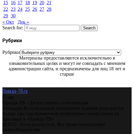
15
16
17
18
19
20
21
22
23
24
25
26
27
28
29
30
« Окт
Дек »
Search for:
Search
Рубрики
Рубрики
Материалы предоставляются исключительно в
ознакомительных целях и могут не совпадать с мнением
администрации сайта, и предназначены для лиц 18 лет и
старше
Правда-ТВ.ru
О нас
Правда-ТВ - Дискуссионно политическая
площадка.Использование материалов издания допускается
только при одновременном размещении гиперссылки на
оригинал в «Правда-ТВ»
@2023 - www.pravda-tv.ru. Все права принадлежат
правообладателям.