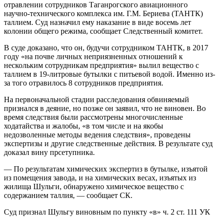
отравлении сотрудников Таганрогского авиационного
научно-технического комплекса им. Г.М. Бериева (ТАНТК)
таллием. Суд назначил ему наказание в виде восемь лет
колонии общего режима, сообщает Следственный комитет.
В суде доказано, что он, будучи сотрудником ТАНТК, в 2017
году «на почве личных неприязненных отношений к
нескольким сотрудникам предприятия» вылил вещество с
таллием в 19-литровые бутылки с питьевой водой. Именно из-
за того отравилось 8 сотрудников предприятия.
На первоначальной стадии расследования обвиняемый
признался в деяние, но позже он заявил, что не виновен. Во
время следствия были рассмотрены многочисленные
ходатайства и жалобы, «в том числе и на якобы
недозволенные методы ведения следствия», проведены
экспертизы и другие следственные действия. В результате суд
доказал вину прсетупника.
— По результатам химических экспертиз в бутылке, изъятой
из помещения завода, и на химических весах, изъятых из
жилища Шульги, обнаружено химическое вещество с
содержанием таллия, — сообщает СК.
Суд признал Шульгу виновным по пункту «в» ч. 2 ст. 111 УК