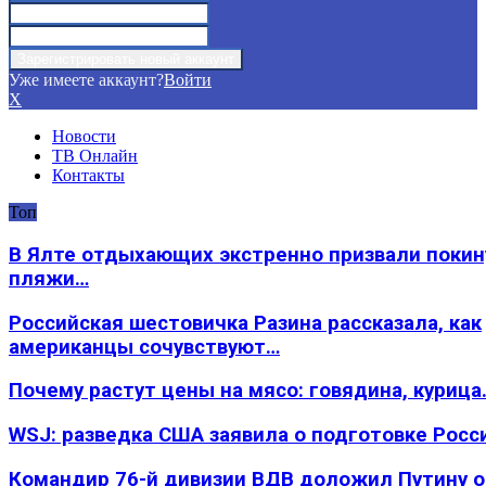
Уже имеете аккаунт?
Войти
X
Новости
ТВ Онлайн
Контакты
Топ
В Ялте отдыхающих экстренно призвали покин
пляжи…
Российская шестовичка Разина рассказала, как
американцы сочувствуют…
Почему растут цены на мясо: говядина, курица
WSJ: разведка США заявила о подготовке Росс
Командир 76-й дивизии ВДВ доложил Путину 