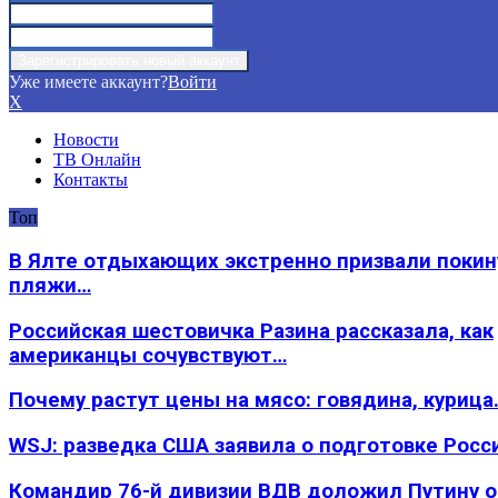
Уже имеете аккаунт?
Войти
X
Новости
ТВ Онлайн
Контакты
Топ
В Ялте отдыхающих экстренно призвали покин
пляжи…
Российская шестовичка Разина рассказала, как
американцы сочувствуют…
Почему растут цены на мясо: говядина, курица
WSJ: разведка США заявила о подготовке Росс
Командир 76-й дивизии ВДВ доложил Путину 