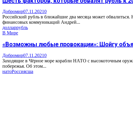
Шесть факторов, которые обвалят рубль к 2
Добромир
07.11.2021
0
Российский рубль в ближайшие два месяца может обвалиться.
финансовых коммуникаций Андрей...
доллар
рубль
В Мире
«Возможны любые провокации»: Шойгу объя
Добромир
07.11.2021
0
Заходящие в Чёрное море корабли НАТО с высокоточным оружи
побережья. Об этом...
нато
Россия
сша