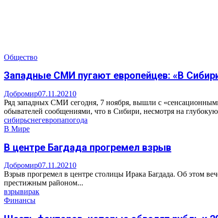
Общество
Западные СМИ пугают европейцев: «В Сибири 
Добромир
07.11.2021
0
Ряд западных СМИ сегодня, 7 ноября, вышли с «сенсационным
обывателей сообщениями, что в Сибири, несмотря на глубокую о
сибирь
снег
европа
погода
В Мире
В центре Багдада прогремел взрыв
Добромир
07.11.2021
0
Взрыв прогремел в центре столицы Ирака Багдада. Об этом в
престижным районом...
взрыв
ирак
Финансы