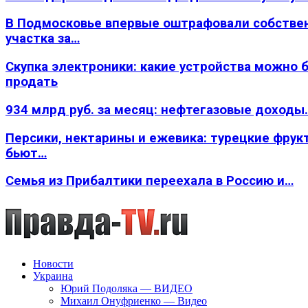
В Подмосковье впервые оштрафовали собстве
участка за…
Скупка электроники: какие устройства можно 
продать
934 млрд руб. за месяц: нефтегазовые доходы
Персики, нектарины и ежевика: турецкие фрук
бьют…
Семья из Прибалтики переехала в Россию и…
Новости
Украина
Юрий Подоляка — ВИДЕО
Михаил Онуфриенко — Видео