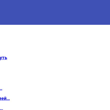
уть
…
ией…
о…