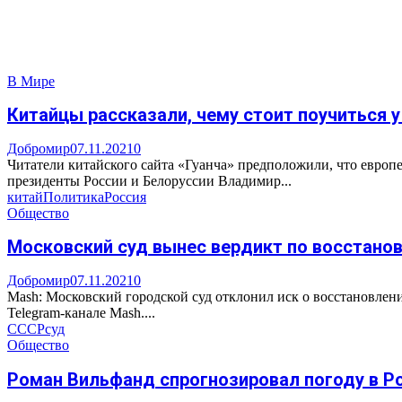
В Мире
Китайцы рассказали, чему стоит поучиться у
Добромир
07.11.2021
0
Читатели китайского сайта «Гуанча» предположили, что европ
президенты России и Белоруссии Владимир...
китай
Политика
Россия
Общество
Московский суд вынес вердикт по восстан
Добромир
07.11.2021
0
Mash: Московский городской суд отклонил иск о восстановлен
Telegram-канале Mash....
СССР
суд
Общество
Роман Вильфанд спрогнозировал погоду в Ро