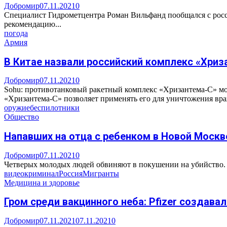
Добромир
07.11.2021
0
Специалист Гидрометцентра Роман Вильфанд пообщался с росс
рекомендацию...
погода
Армия
В Китае назвали российский комплекс «Хри
Добромир
07.11.2021
0
Sohu: противотанковый ракетный комплекс «Хризантема-С» мо
«Хризантема-С» позволяет применять его для уничтожения враж
оружие
беспилотники
Общество
Напавших на отца с ребенком в Новой Москв
Добромир
07.11.2021
0
Четверых молодых людей обвиняют в покушении на убийство. 
видео
криминал
Россия
Мигранты
Медицина и здоровье
Гром среди вакцинного неба: Pfizer создав
Добромир
07.11.2021
07.11.2021
0