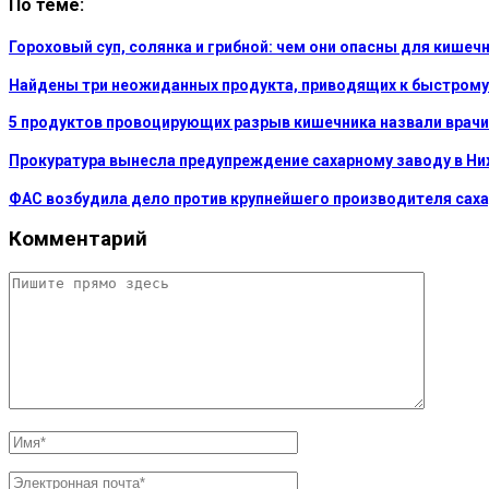
По теме:
Гороховый суп, солянка и грибной: чем они опасны для кишечн
Найдены три неожиданных продукта, приводящих к быстрому
5 продуктов провоцирующих разрыв кишечника назвали врачи
Прокуратура вынесла предупреждение сахарному заводу в Н
ФАС возбудила дело против крупнейшего производителя сах
Комментарий