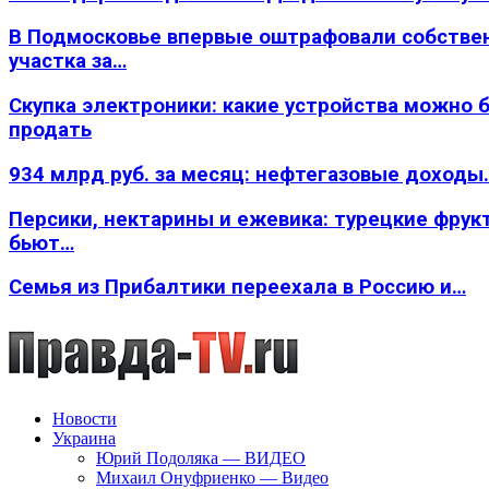
В Подмосковье впервые оштрафовали собстве
участка за…
Скупка электроники: какие устройства можно 
продать
934 млрд руб. за месяц: нефтегазовые доходы
Персики, нектарины и ежевика: турецкие фрук
бьют…
Семья из Прибалтики переехала в Россию и…
Новости
Украина
Юрий Подоляка — ВИДЕО
Михаил Онуфриенко — Видео