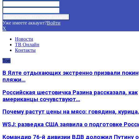
Уже имеете аккаунт?
Войти
X
Новости
ТВ Онлайн
Контакты
Топ
В Ялте отдыхающих экстренно призвали покин
пляжи…
Российская шестовичка Разина рассказала, как
американцы сочувствуют…
Почему растут цены на мясо: говядина, курица
WSJ: разведка США заявила о подготовке Росс
Командир 76-й дивизии ВДВ доложил Путину 