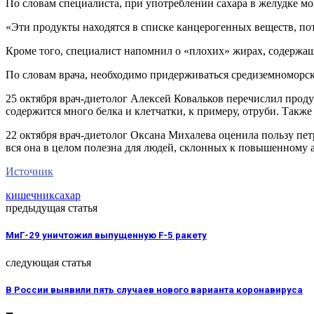
По словам специалиста, при употреблении сахара в желудке мо
«Эти продукты находятся в списке канцерогенных веществ, пот
Кроме того, специалист напомнил о «плохих» жирах, содержащи
По словам врача, необходимо придерживаться средиземноморс
25 октября врач-диетолог Алексей Ковальков перечислил проду
содержится много белка и клетчатки, к примеру, отруби. Также
22 октября врач-диетолог Оксана Михалева оценила пользу пет
вся она в целом полезна для людей, склонных к повышенному 
Источник
кишечник
сахар
предыдущая статья
МиГ-29 уничтожил выпущенную F-5 ракету
следующая статья
В России выявили пять случаев нового варианта коронавируса