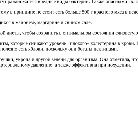
гут размножаться вредные виды бактерий. Также опасными являю
ому в принципе не стоит есть больше 500 г красного мяса в не
хся в майонезе, маргарине и свином сале.
кой диеты, чтобы сохранить в оптимальном состоянии слизисту
кты, которые снижают уровень «плохого» холестерина в крови. П
 полезно есть яблоки, поскольку они богаты пектинами.
рушки, укропа и другой зелени для организма. Она отметила, ч
артериальному давлению, а также эффективна при похудении.