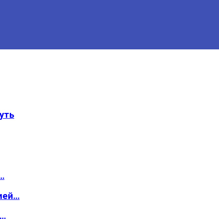
уть
…
ией…
о…