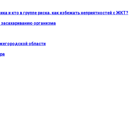
ика и кто в группе риска, как избежать неприятностей с ЖКТ?
 засахариванию организма
ижегородской области
ара